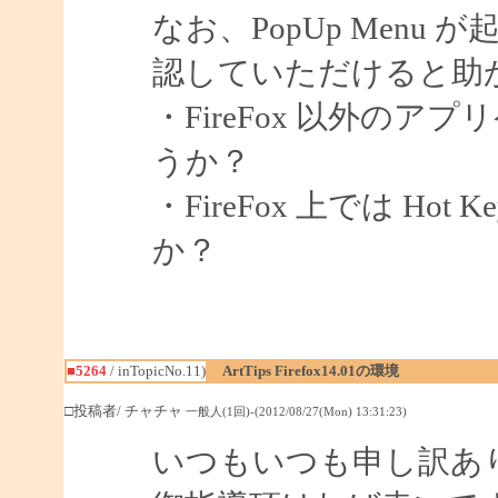
なお、PopUp Men
認していただけると助
・FireFox 以外の
うか？
・FireFox 上では H
か？
■5264
/ inTopicNo.11)
ArtTips Firefox14.01の環境
□投稿者/ チャチャ
一般人(1回)-(2012/08/27(Mon) 13:31:23)
いつもいつも申し訳あ