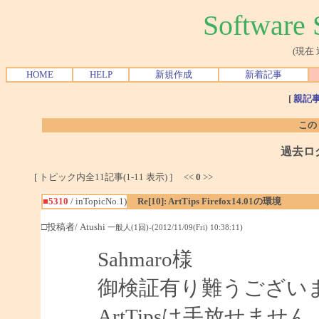
Softwar
(現在
HOME
HELP
新規作成
新着記事
[
親記
この
過去ロ
[ トピック内全11記事(1-11 表示) ] <<
0
>>
■5310
/ inTopicNo.1)
Re[10]: ArtTips Firefox14.01の環境
□投稿者/ Atushi
一般人(1回)-(2012/11/09(Fri) 10:38:11)
Sahmaro様
御検証有り難うござい
ArtTipsは手放せませ