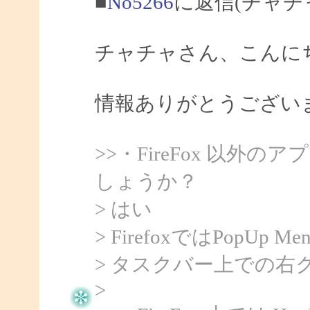
■
No5266
に返信(チャチ
チャチャさん、こんにちは
情報ありがとうござい
>>・FireFox 以
しょうか？
> はい
> FirefoxではPopU
> タスクバー上での右
>