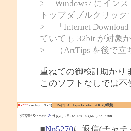
> Windows7 にイン
トップダブルクリックで 
> 「Internet Downloa
ていても 32bit が対
> （ArtTips を
重ねての御検証助かり
このソフトなしでは不
■5277
/ inTopicNo.4)
Re[7]: ArtTips Firefox14.01の環境
□投稿者/ Sahmaro
＠
付き人(95回)-(2012/09/03(Mon) 22:14:00)
■
No5270
に返信(チャチ