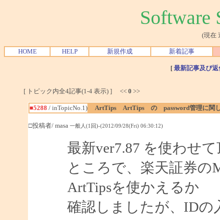
Softwar
(現在
HOME
HELP
新規作成
新着記事
[
最新記事及び返
[ トピック内全4記事(1-4 表示) ] <<
0
>>
■5288
/ inTopicNo.1)
ArtTips ArtTips の password管理に関
□投稿者/ masa
一般人(1回)-(2012/09/28(Fri) 06:30:12)
最新ver7.87 を使わ
ところで、楽天証券のMarke
ArtTipsを使かえるか
確認しましたが、IDの入