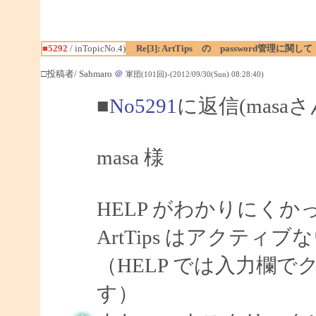
■5292
/ inTopicNo.4)
Re[3]: ArtTips の password管理に関して
□投稿者/ Sahmaro
＠
軍団(101回)-(2012/09/30(Sun) 08:28:40)
■
No5291
に返信(masa
masa 様
HELP がわかりにく
ArtTips はアクテ
（HELP では入力欄
す）