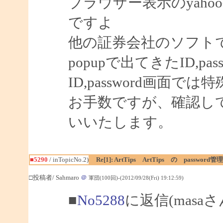
ブラウザー表示のyah
ですよ
他の証券会社のソフト
popupで出てきたID,p
ID,password画
お手数ですが、確認し
いいたします。
■5290
/ inTopicNo.2)
Re[1]: ArtTips ArtTips の passwor
□投稿者/ Sahmaro
＠
軍団(100回)-(2012/09/28(Fri) 19:12:59)
■
No5288
に返信(masa