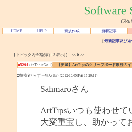
Softwar
(現在
HOME
HELP
新規作成
新着記事
[
最新記事及び返
[ トピック内全3記事(1-3 表示) ] <<
0
>>
■5294
/ inTopicNo.1)
【要望】ArtTipsのクリップボード履歴の
□投稿者/ らず
一般人(1回)-(2012/10/05(Fri) 15:28:11)
Sahmaroさん
ArtTipsいつも使わ
大変重宝し、助かって