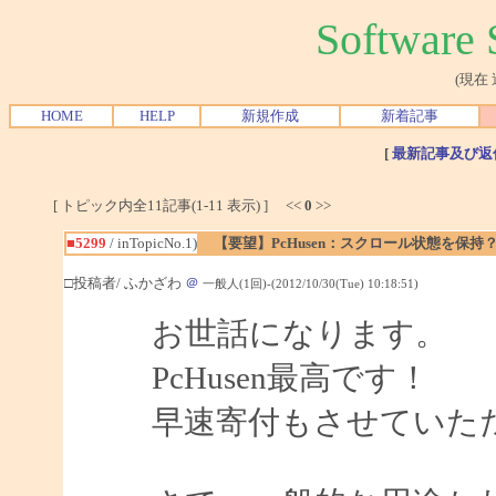
Softwar
(現在
HOME
HELP
新規作成
新着記事
[
最新記事及び返
[ トピック内全11記事(1-11 表示) ] <<
0
>>
■5299
/ inTopicNo.1)
【要望】PcHusen：スクロール状態を保持
□投稿者/ ふかざわ
＠
一般人(1回)-(2012/10/30(Tue) 10:18:51)
お世話になります。
PcHusen最高です！
早速寄付もさせていた