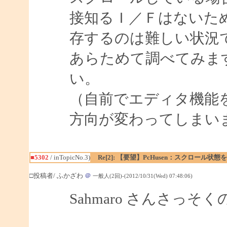
接知るＩ／Ｆはないた
存するのは難しい状況
あらためて調べてみま
い。
（自前でエディタ機能
方向が変わってしまい
■5302
/ inTopicNo.3)
Re[2]: 【要望】PcHusen：スクロール状態
□投稿者/ ふかざわ
＠
一般人(2回)-(2012/10/31(Wed) 07:48:06)
Sahmaro さんさっ