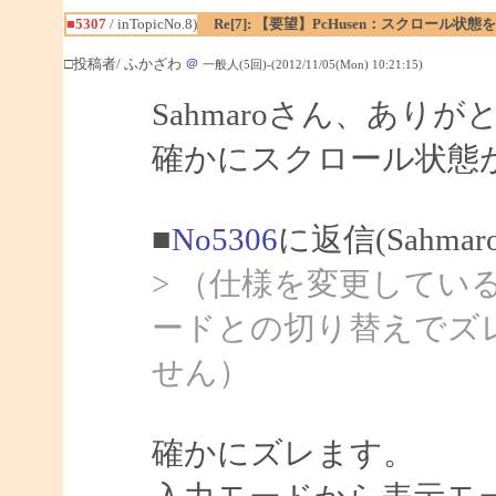
■5307
/ inTopicNo.8)
Re[7]: 【要望】PcHusen：スクロール状態
□投稿者/ ふかざわ
＠
一般人(5回)-(2012/11/05(Mon) 10:21:15)
Sahmaroさん、あり
確かにスクロール状態
■
No5306
に返信(Sahma
> （仕様を変更してい
ードとの切り替えでズ
せん）
確かにズレます。