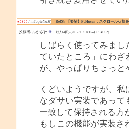
■5305
/ inTopicNo.6)
Re[5]: 【要望】PcHusen：スクロール状態
□投稿者/ ふかざわ
＠
一般人(4回)-(2012/11/01(Thu) 08:31:02)
しばらく使ってみまし
ていたところ」にわざ
が、やっぱりちょっと
くどいようですが、私
なダサい実装であって
一致して保持される方
もしこの機能が実装さ