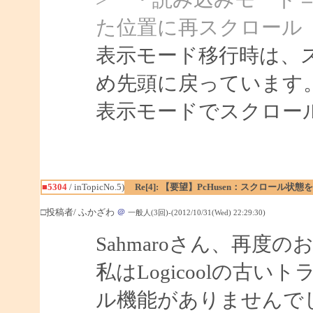
た位置に再スクロール
表示モード移行時は、
め先頭に戻っています
表示モードでスクロー
■5304
/ inTopicNo.5)
Re[4]: 【要望】PcHusen：スクロール状態
□投稿者/ ふかざわ
＠
一般人(3回)-(2012/10/31(Wed) 22:29:30)
Sahmaroさん、再度
私はLogicoolの古
ル機能がありませんで