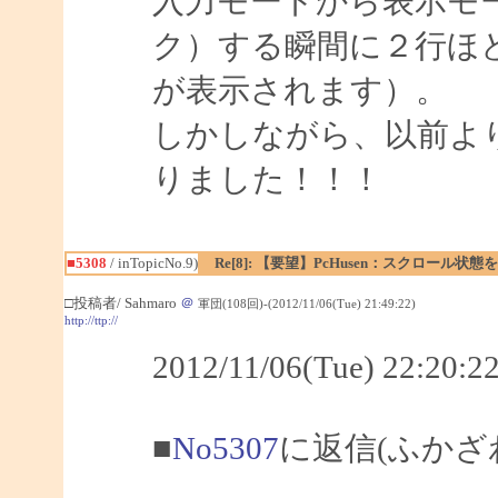
入力モードから表示モ
ク）する瞬間に２行ほ
が表示されます）。
しかしながら、以前よ
りました！！！
■5308
/ inTopicNo.9)
Re[8]: 【要望】PcHusen：スクロール状態
□投稿者/ Sahmaro
＠
軍団(108回)-(2012/11/06(Tue) 21:49:22)
http://ttp://
2012/11/06(Tue) 22:2
■
No5307
に返信(ふかざ