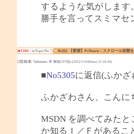
するような気がします
勝手を言ってスミマセン m
■5306
/ inTopicNo.7)
Re[6]: 【要望】PcHusen：スクロール状態
□投稿者/ Sahmaro
＠
軍団(107回)-(2012/11/04(Sun) 21:18:43)
■
No5305
に返信(ふかざ
ふかざわさん、こんにちは
MSDN を調べてみたと
か知るＩ／Ｆがあること