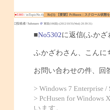
■5303
/ inTopicNo.4)
Re[3]: 【要望】PcHusen：スクロール状態
□投稿者/ Sahmaro
＠
軍団(106回)-(2012/10/31(Wed) 20:39:31)
■
No5302
に返信(ふかざ
ふかざわさん、こんにちは
お問い合わせの件、回
> Windows 7 Enterprise
> PcHusen for Windows 
います。