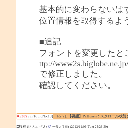
基本的に変わらないはずです
位置情報を取得するよ
■追記
フォントを変更したと
ttp://www2s.biglobe.ne.j
で修正しました。
確認してください。
■5309
/ inTopicNo.10)
Re[9]: 【要望】PcHusen：スクロール状
□投稿者/ ふかざわ
＠
一般人(6回)-(2012/11/06(Tue) 23:28:30)