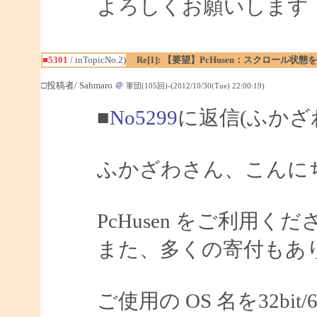
よろしくお願いします
■5301
/ inTopicNo.2)
Re[1]: 【要望】PcHusen：スクロール状態
□投稿者/ Sahmaro
＠
軍団(105回)-(2012/10/30(Tue) 22:00:19)
■
No5299
に返信(ふかざ
ふかざわさん、こんにちは
PcHusen をご利用
また、多くの寄付もあ
ご使用の OS 名を32bi