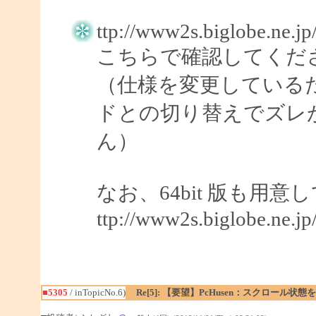
ttp://www2s.biglobe.ne.j
こちらで確認してくだ
（仕様を変更している
ドとの切り替えでズレ
ん）
なお、64bit 版も用
ttp://www2s.biglobe.ne.j
■5305
/ inTopicNo.6)
Re[5]: 【要望】PcHusen：スクロール状態