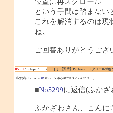
位置に再スクロール
という手間は踏まない
これを解消するのは現
ね。
ご回答ありがとうござ
■5301
/ inTopicNo.10)
Re[1]: 【要望】PcHusen：スクロール状
□投稿者/ Sahmaro
＠
軍団(105回)-(2012/10/30(Tue) 22:00:19)
■
No5299
に返信(ふかざ
ふかざわさん、こんにちは