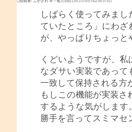
□投稿者/ ふかざわ
＠
一般人(4回)-(2012/11/01(Thu) 08:31:02)
しばらく使ってみまし
ていたところ」にわざ
が、やっぱりちょっと
くどいようですが、私
なダサい実装であって
一致して保持される方
もしこの機能が実装さ
するような気がします
勝手を言ってスミマセン m