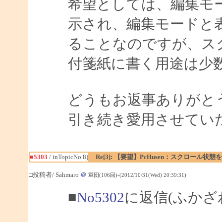
希望としては、編集モ
示され、編集モードと
ることなのですが、ス
付箋紙に書く用途は少
どうもお返事ありがと
引き続き愛用させてい
■5303
/ inTopicNo.8)
Re[3]: 【要望】PcHusen：スクロール状態
□投稿者/ Sahmaro
＠
軍団(106回)-(2012/10/31(Wed) 20:39:31)
■
No5302
に返信(ふかざ