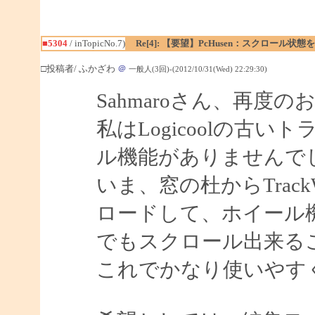
■5304
/ inTopicNo.7)
Re[4]: 【要望】PcHusen：スクロール状態
□投稿者/ ふかざわ
＠
一般人(3回)-(2012/10/31(Wed) 22:29:30)
Sahmaroさん、再度
私はLogicoolの古
ル機能がありませんで
いま、窓の杜からTrac
ロードして、ホイール
でもスクロール出来る
これでかなり使いやす