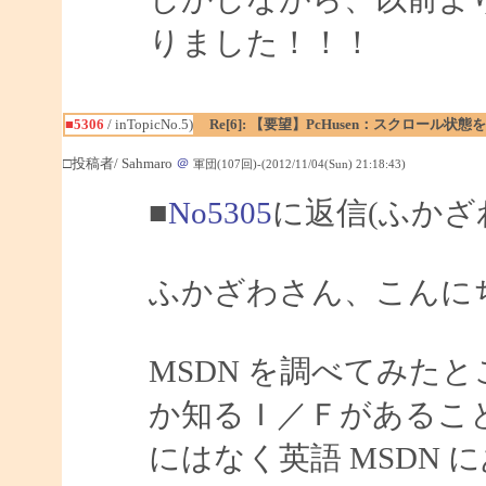
りました！！！
■5306
/ inTopicNo.5)
Re[6]: 【要望】PcHusen：スクロール状態
□投稿者/ Sahmaro
＠
軍団(107回)-(2012/11/04(Sun) 21:18:43)
■
No5305
に返信(ふかざ
ふかざわさん、こんにちは
MSDN を調べてみたと
か知るＩ／Ｆがあること
にはなく英語 MSDN 