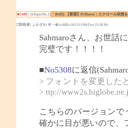
■5309
/ inTopicNo.2)
Re[9]: 【要望】PcHusen：スクロール状態
□投稿者/ ふかざわ
＠
一般人(6回)-(2012/11/06(Tue) 23:28:30)
Sahmaroさん、お世
完璧です！！！！
■
No5308
に返信(Sahma
> フォントを変更し
> ttp://www2s.biglobe.ne
こちらのバージョンで
確かに目が悪いので、