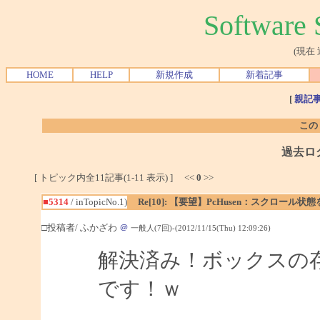
Softwar
(現在
HOME
HELP
新規作成
新着記事
[
親記
この
過去ロ
[ トピック内全11記事(1-11 表示) ] <<
0
>>
■5314
/ inTopicNo.1)
Re[10]: 【要望】PcHusen：スクロール状
□投稿者/ ふかざわ
＠
一般人(7回)-(2012/11/15(Thu) 12:09:26)
解決済み！ボックスの
です！ｗ