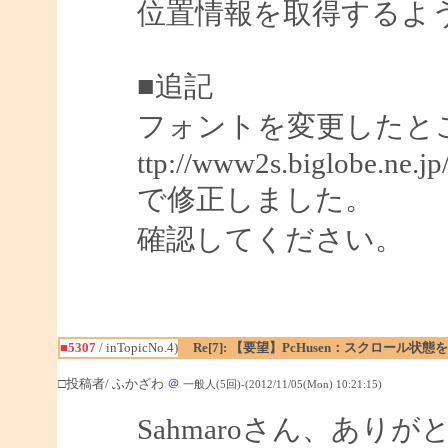
位置情報を取得するよ
■追記
フォントを変更したと
ttp://www2s.biglobe.ne.j
で修正しました。
確認してください。
■5307
/ inTopicNo.4)
Re[7]: 【要望】PcHusen：スクロール状態
□投稿者/ ふかざわ
＠
一般人(5回)-(2012/11/05(Mon) 10:21:15)
Sahmaroさん、あり