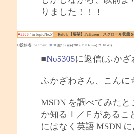
りました！！！
■5306
/ inTopicNo.5)
Re[6]: 【要望】PcHusen：スクロール状態
□投稿者/ Sahmaro
＠
軍団(107回)-(2012/11/04(Sun) 21:18:43)
■
No5305
に返信(ふかざ
ふかざわさん、こんにちは
MSDN を調べてみたと
か知るＩ／Ｆがあること
にはなく英語 MSDN 