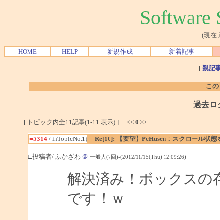
Softwar
(現在
HOME
HELP
新規作成
新着記事
[
親記
この
過去ロ
[ トピック内全11記事(1-11 表示) ] <<
0
>>
■5314
/ inTopicNo.1)
Re[10]: 【要望】PcHusen：スクロール状
□投稿者/ ふかざわ
＠
一般人(7回)-(2012/11/15(Thu) 12:09:26)
解決済み！ボックスの
です！ｗ