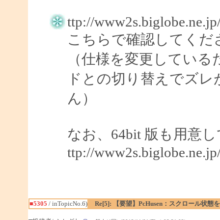
ttp://www2s.biglobe.ne.j
こちらで確認してくだ
（仕様を変更している
ドとの切り替えでズレ
ん）
なお、64bit 版も用
ttp://www2s.biglobe.ne.j
■5305
/ inTopicNo.6)
Re[5]: 【要望】PcHusen：スクロール状態