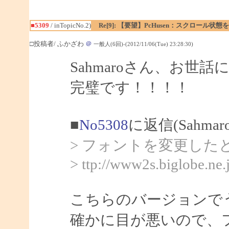
■5309
/ inTopicNo.2)
Re[9]: 【要望】PcHusen：スクロール状態
□投稿者/ ふかざわ
＠
一般人(6回)-(2012/11/06(Tue) 23:28:30)
Sahmaroさん、お世
完璧です！！！！
■
No5308
に返信(Sahma
> フォントを変更し
> ttp://www2s.biglobe.ne
こちらのバージョンで
確かに目が悪いので、