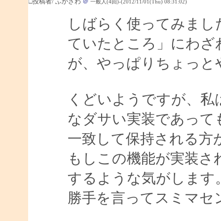
□投稿者/ ふかざわ
＠
一般人(4回)-(2012/11/01(Thu) 08:31:02)
しばらく使ってみまし
ていたところ」にわざ
が、やっぱりちょっと
くどいようですが、私
なダサい実装であって
一致して保持される方
もしこの機能が実装さ
するような気がします
勝手を言ってスミマセン m