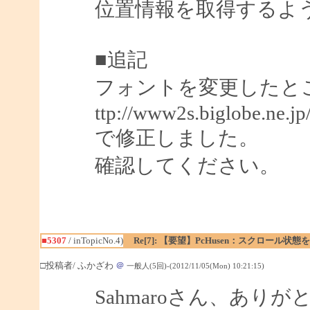
位置情報を取得するよ
■追記
フォントを変更したと
ttp://www2s.biglobe.ne.j
で修正しました。
確認してください。
■5307
/ inTopicNo.4)
Re[7]: 【要望】PcHusen：スクロール状態
□投稿者/ ふかざわ
＠
一般人(5回)-(2012/11/05(Mon) 10:21:15)
Sahmaroさん、あり