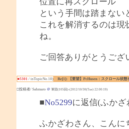
位置に再スクロール
という手間は踏まない
これを解消するのは現
ね。
ご回答ありがとうござ
■5301
/ inTopicNo.10)
Re[1]: 【要望】PcHusen：スクロール状
□投稿者/ Sahmaro
＠
軍団(105回)-(2012/10/30(Tue) 22:00:19)
■
No5299
に返信(ふかざ
ふかざわさん、こんにちは