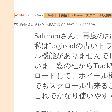
■5304
/ inTopicNo.7)
Re[4]: 【要望】PcHusen：スクロール状態
□投稿者/ ふかざわ
＠
一般人(3回)-(2012/10/31(Wed) 22:29:30)
Sahmaroさん、再度
私はLogicoolの古
ル機能がありませんで
いま、窓の杜からTrac
ロードして、ホイール
でもスクロール出来る
これでかなり使いやす