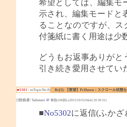
希望としては、編集モ
示され、編集モードと
ることなのですが、ス
付箋紙に書く用途は少
どうもお返事ありがと
引き続き愛用させてい
■5303
/ inTopicNo.8)
Re[3]: 【要望】PcHusen：スクロール状態
□投稿者/ Sahmaro
＠
軍団(106回)-(2012/10/31(Wed) 20:39:31)
■
No5302
に返信(ふかざ