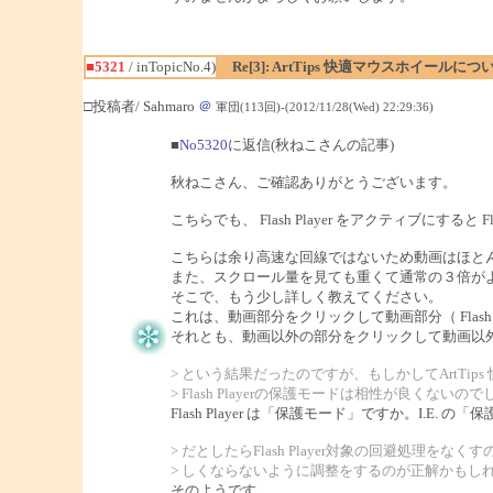
■5321
/ inTopicNo.4)
Re[3]: ArtTips 快適マウスホイールにつ
□投稿者/ Sahmaro
＠
軍団(113回)-(2012/11/28(Wed) 22:29:36)
■
No5320
に返信(秋ねこさんの記事)
秋ねこさん、ご確認ありがとうございます。
こちらでも、 Flash Player をアクティブにす
こちらは余り高速な回線ではないため動画はほと
また、スクロール量を見ても重くて通常の３倍が
そこで、もう少し詳しく教えてください。
これは、動画部分をクリックして動画部分（ Flas
それとも、動画以外の部分をクリックして動画以
> という結果だったのですが、もしかしてArtTip
> Flash Playerの保護モードは相性が良くないの
Flash Player は「保護モード」ですか。I.E
> だとしたらFlash Player対象の回避処理を
> しくならないように調整をするのが正解かもし
そのようです。