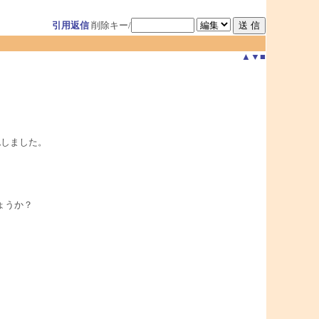
引用返信
削除キー/
▲
▼
■
確認しました。
ょうか？