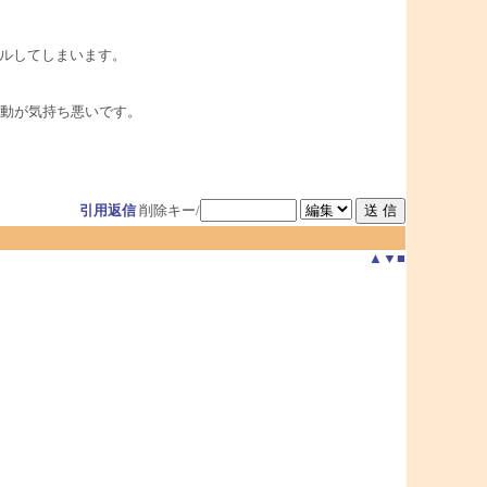
ールしてしまいます。
動が気持ち悪いです。
引用返信
削除キー/
▲
▼
■