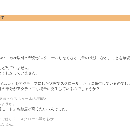
いて
ると Flash Player 以外の部分がスクロールしなくなる（昔の状態になる）ことを
んど見ていません。
よくわかっていません。
h Player ）をアクティブにした状態でスクロールした時に発生しているのでし
外の部分がアクティブな場合に発生しているのでしょうか？
s 快適マウスホイールの機能と
でしょうか。
. の「保護モード」も敷居が高くたいへんでした。
なくすのではなく、スクロール量がおか
れません。