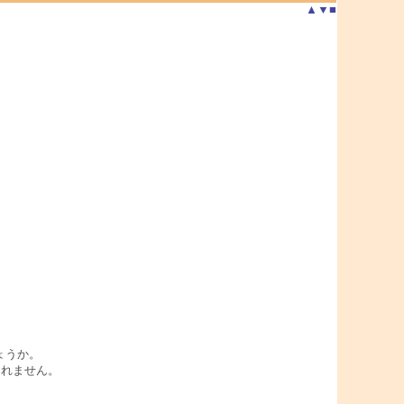
▲
▼
■
しょうか。
しれません。