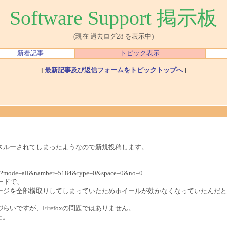
Software Support 掲示板
(現在 過去ログ28 を表示中)
新着記事
トピック表示
[
最新記事及び返信フォームをトピックトップへ
]
スルーされてしまったようなので新規投稿します。
s.cgi?mode=all&namber=5184&type=0&space=0&no=0
モードで、
ージを全部横取りしてしまっていたためホイールが効かなくなっていたんだと
づらいですが、Firefoxの問題ではありません。
た。