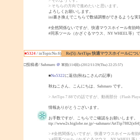
> そのようです。
> そちらの方向で進めたいと思います。
よろしくお願いします。
ini書き換えでこちらで数値調整ができるような
#全然関係ないですが、快適マウスホイール有効時
#同系ツール（かざぐるマウス、NY WHEEL等）で
■5324
/ inTopicNo.6)
Re[5]: ArtTips 快適マウスホイールにつ
□投稿者/ Sahmaro
＠
軍団(114回)-(2012/11/29(Thu) 22:25:57)
■
No5322
に返信(秋ねこさんの記事)
秋ねこさん、こんにちは、Sahmaro です。
> ArtTips 7.88での話ですが、動画部分（F
情報ありがとうございます。
お手数ですが、こちらでご確認をお願いします。
ttp://www2s.biglobe.ne.jp/~sahmaro/ArtTip7882(x64)
> #全然関係ないですが、快適マウスホイール有
> #同系ツール（かざぐるマウス、NY WHEEL等