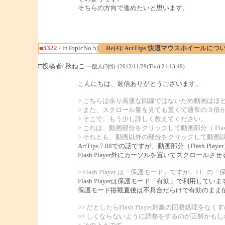
そちらの方向で進めたいと思います。
■5322
/ inTopicNo.5)
Re[4]: ArtTips 快適マウスホイールにつ
□投稿者/ 秋ねこ
一般人(3回)-(2012/11/29(Thu) 21:13:49)
こんにちは、返信ありがとうございます。
> こちらは余り高速な回線ではないため動画はほ
> また、スクロール量を見ても重くて通常の３倍
> そこで、もう少し詳しく教えてください。
> これは、動画部分をクリックして動画部分（ Fla
> それとも、動画以外の部分をクリックして動画
ArtTips 7.88での話ですが、動画部分（Fl
Flash Player外にカーソルを置いてスクロール
> Flash Player は「保護モード」ですか。I.
Flash Playerは保護モード「有効」で利用していま
保護モード搭載直後は不具合だらけで有効のまま使う
>> だとしたらFlash Player対象の回避処理
>> しくならないように調整をするのが正解かも