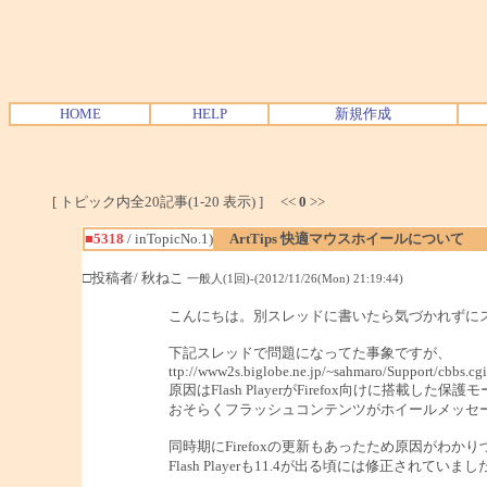
HOME
HELP
新規作成
[ トピック内全20記事(1-20 表示) ] <<
0
>>
■5318
/ inTopicNo.1)
ArtTips 快適マウスホイールについて
□投稿者/ 秋ねこ
一般人(1回)-(2012/11/26(Mon) 21:19:44)
こんにちは。別スレッドに書いたら気づかれずに
下記スレッドで問題になってた事象ですが、
ttp://www2s.biglobe.ne.jp/~sahmaro/Support/cbb
原因はFlash PlayerがFirefox向けに搭載した保護
おそらくフラッシュコンテンツがホイールメッセ
同時期にFirefoxの更新もあったため原因がわかり
Flash Playerも11.4が出る頃には修正されていまし