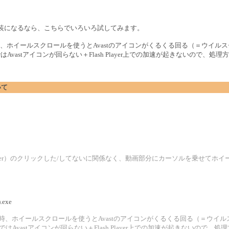
実装になるなら、こちらでいろいろ試してみます。
、ホイールスクロールを使うとAvastのアイコンがくるくる回る（＝ウイル
はAvastアイコンが回らない＋Flash Player上での加速が起きないので
いて
lash Player）のクリックした/してないに関係なく、動画部分にカーソルを乗せ
.exe
効時、ホイールスクロールを使うとAvastのアイコンがくるくる回る（＝ウイ
）ではAvastアイコンが回らない＋Flash Player上での加速が起きないの