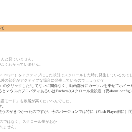
いて
とんど見ていません。
がよくわかっていません。
sh Player ）をアクティブにした状態でスクロールした時に発生しているので
以外の部分がアクティブな場合に発生しているのでしょうか？
ash Player）のクリックした/してないに関係なく、動画部分にカーソルを乗せて
させるとマウスのプロパティあるいはFirefoxのスクロール量設定（要about:co
E. の「保護モード」も敷居が高くたいへんでした。
す。
のがきつかったのですが、今のバージョンでは特に（Flash Player側に
をなくすのではなく、スクロール量がおか
しれません。