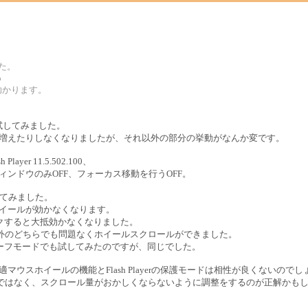
した。
p
助かります。
で試してみました。
が増えたりしなくなりましたが、それ以外の部分の挙動がなんか変です。
layer 11.5.502.100、
ウィンドウのみOFF、フォーカス移動を行うOFF。
してみました。
ホイールが効かなくなります。
クすると大抵効かなくなりました。
以外のどちらでも問題なくホイールスクロールができました。
xの）セーフモードでも試してみたのですが、同じでした。
快適マウスホイールの機能とFlash Playerの保護モードは相性が良くないので
なくすのではなく、スクロール量がおかしくならないように調整をするのが正解かも