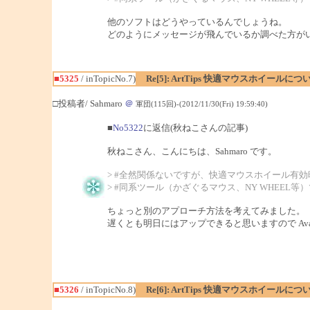
他のソフトはどうやっているんでしょうね。
どのようにメッセージが飛んでいるか調べた方が
■5325
/ inTopicNo.7)
Re[5]: ArtTips 快適マウスホイールにつ
□投稿者/ Sahmaro
＠
軍団(115回)-(2012/11/30(Fri) 19:59:40)
■
No5322
に返信(秋ねこさんの記事)
秋ねこさん、こんにちは、Sahmaro です。
> #全然関係ないですが、快適マウスホイール有
> #同系ツール（かざぐるマウス、NY WHEEL等
ちょっと別のアプローチ方法を考えてみました。
遅くとも明日にはアップできると思いますので Av
■5326
/ inTopicNo.8)
Re[6]: ArtTips 快適マウスホイールにつ