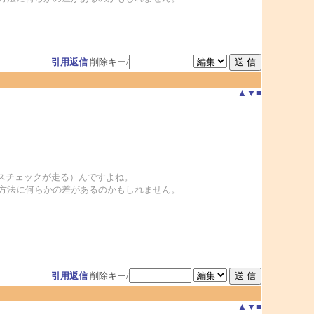
引用返信
削除キー/
▲
▼
■
ルスチェックが走る）んですよね。
で、処理方法に何らかの差があるのかもしれません。
引用返信
削除キー/
▲
▼
■