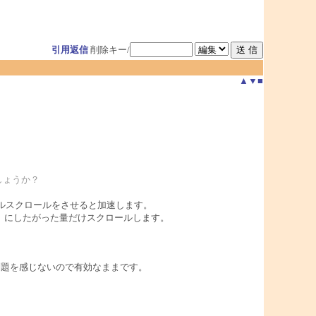
引用返信
削除キー/
▲
▼
■
しょうか？
ホイールスクロールをさせると加速します。
nfig）にしたがった量だけスクロールします。
）問題を感じないので有効なままです。