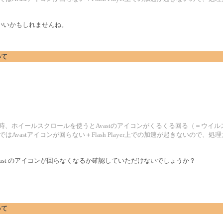
いいかもしれませんね。
いて
効時、ホイールスクロールを使うとAvastのアイコンがくるくる回る（＝ウイ
）ではAvastアイコンが回らない＋Flash Player上での加速が起きないの
ast のアイコンが回らなくなるか確認していただけないでしょうか？
いて