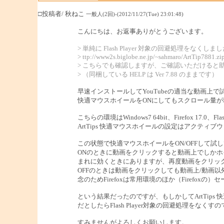
□投稿者/ 秋ねこ
一般人(2回)-(2012/11/27(Tue) 23:01:48)
こんにちは、お返事ありがとうございます。
> 単純に Flash Player 対象の回避処理をなくしま
> ttp://www2s.biglobe.ne.jp/~sahmaro/ArtTip7881.zi
> こちらでも確認しますが、ご確認いただけると
> （同梱している HELP は Ver 7.88 のままです）
早速インストールしてYouTubeの適当な動画上
快適マウスホイールをONにしてもスクロール量
こちらの環境はWindows7 64bit、Firefox 17.0、Flash P
ArtTips 快適マウスホイールの設定はアクティブ
この状態で快適マウスホイールをON/OFFして試
ONのときに動画をクリックすると動画上でしか
まれに効くときにありますが、再度動画をクリッ
OFFのときは動画をクリックしても動画上/動画
念のためFirefoxは常用環境のほか（Firefo
という結果だったのですが、もしかしてArtTips 
だとしたらFlash Player対象の回避処理を
すみませんがよろしくお願いします。