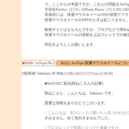
で、ここからが本題ですが、これらの問題をArtT
今現在Firefox（17.0）のFlash Player（11
具体的には、快適マウスホイールONの状態でフ
快適マウスホイールがOFFのときは起こりません
動画サイトはもちろんですが、ブログなどで埋め
快適マウスホイールの挙動を上記スレッドでの修
対応をよろしくお願いします。
■5319
/ inTopicNo.2)
Re[1]: ArtTips 快適マウスホイールにつ
□投稿者/ Sahmaro
＠
軍団(112回)-(2012/11/27(Tue) 21:09:58)
■
No5318
に返信(秋ねこさんの記事)
秋ねこさん、こんにちは、Sahmaro です。
貴重な情報をありがとうございます。
> こんにちは。別スレッドに書いたら気づかれず
すみません、全く気付きませんでした。
> 下記スレッドで問題になってた事象ですが、