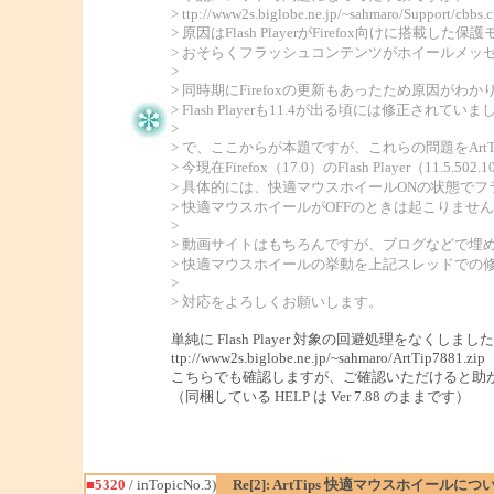
> ttp://www2s.biglobe.ne.jp/~sahmaro/Support/cb
> 原因はFlash PlayerがFirefox向けに搭載した
> おそらくフラッシュコンテンツがホイールメッ
>
> 同時期にFirefoxの更新もあったため原因がわか
> Flash Playerも11.4が出る頃には修正されていま
>
> で、ここからが本題ですが、これらの問題をArt
> 今現在Firefox（17.0）のFlash Player（
> 具体的には、快適マウスホイールONの状態で
> 快適マウスホイールがOFFのときは起こりませ
>
> 動画サイトはもちろんですが、ブログなどで
> 快適マウスホイールの挙動を上記スレッドでの
>
> 対応をよろしくお願いします。
単純に Flash Player 対象の回避処理をなくしまし
ttp://www2s.biglobe.ne.jp/~sahmaro/ArtTip7881.zip
こちらでも確認しますが、ご確認いただけると助
（同梱している HELP は Ver 7.88 のままです）
■5320
/ inTopicNo.3)
Re[2]: ArtTips 快適マウスホイールにつ