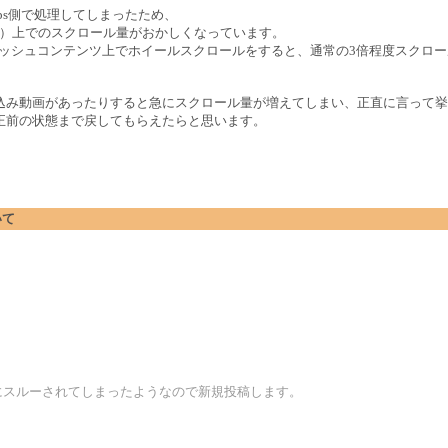
ips側で処理してしまったため、
.5.502.100）上でのスクロール量がおかしくなっています。
ラッシュコンテンツ上でホイールスクロールをすると、通常の3倍程度スクロ
。
込み動画があったりすると急にスクロール量が増えてしまい、正直に言って挙
正前の状態まで戻してもらえたらと思います。
いて
にスルーされてしまったようなので新規投稿します。