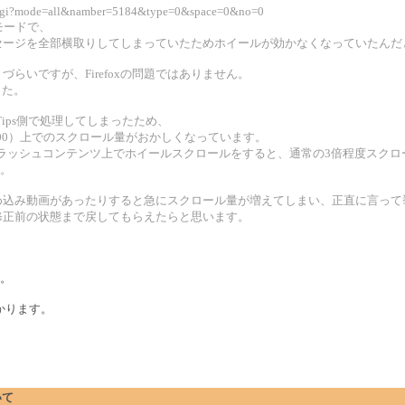
bs.cgi?mode=all&namber=5184&type=0&space=0&no=0
保護モードで、
セージを全部横取りしてしまっていたためホイールが効かなくなっていたんだ
りづらいですが、Firefoxの問題ではありません。
した。
Tips側で処理してしまったため、
11.5.502.100）上でのスクロール量がおかしくなっています。
フラッシュコンテンツ上でホイールスクロールをすると、通常の3倍程度スクロ
ん。
埋め込み動画があったりすると急にスクロール量が増えてしまい、正直に言って
修正前の状態まで戻してもらえたらと思います。
た。
かります。
いて