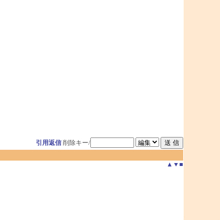
引用返信
削除キー/
▲
▼
■