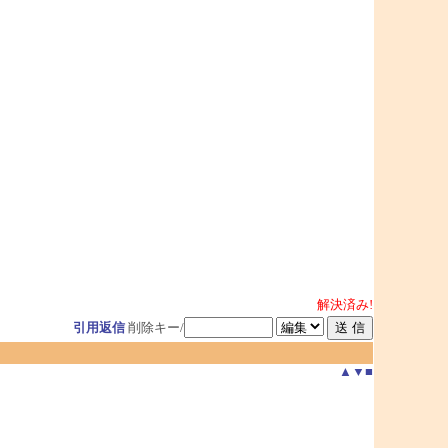
解決済み!
引用返信
削除キー/
▲
▼
■