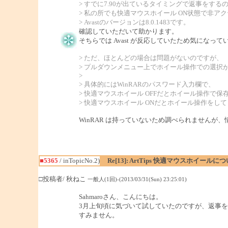
> すでに7.90が出ているタイミングで返事をす
> 私の所でも快適マウスホイール ON状態で非ア
> Avastのバージョンは8.0.1483です。
確認していただいて助かります。
そちらでは Avast が反応していたため気になっ
> ただ、ほとんどの場合は問題がないのですが、
> プルダウンメニュー上でホイール操作での選択
>
> 具体的にはWinRARのパスワード入力欄で、
> 快適マウスホイール OFFだとホイール操作で
> 快適マウスホイール ONだとホイール操作をし
WinRAR は持っていないため調べられませんが
■5365
/ inTopicNo.2)
Re[13]: ArtTips 快適マウスホイールに
□投稿者/ 秋ねこ
一般人(1回)-(2013/03/31(Sun) 23:25:01)
Sahmaroさん、こんにちは。
3月上旬頃に気づいて試していたのですが、返事
すみません。