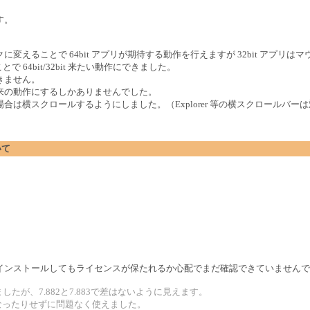
す。
フックに変えることで 64bit アプリが期待する動作を行えますが 32bit アプリは
で 64bit/32bit 来たい動作にできました。
きません。
来の動作にするしかありませんでした。
は横スクロールするようにしました。（Explorer 等の横スクロールバー
いて
インストールしてもライセンスが保たれるか心配でまだ確認できていませんで
みましたが、7.882と7.883で差はないように見えます。
なったりせずに問題なく使えました。