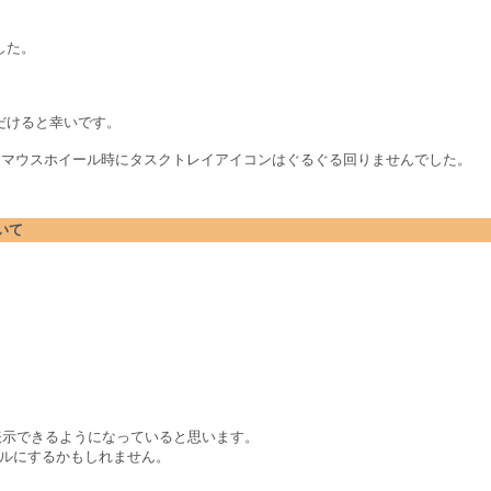
した。
だけると幸いです。
v7.888 版でもマウスホイール時にタスクトレイアイコンはぐるぐる回りませんでした。
ついて
ーが表示できるようになっていると思います。
 レベルにするかもしれません。