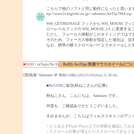
こちらで他のソフトと同じ動作になったと思いま
ttp://www2s.biglobe.ne.jp/~sahmaro/ArtTip7884.zip
WH_GETMESSAGE フックから WH_MOUSE 
ローレベルフックの WH_MOUSE_LL に変更すること
ただし、フォーカス移動がこのタイミングではで
そのため、フォーカス移動を指定した場合は、従
なお、標準の横スクロールバー上でホイールした場合
■5331
/ inTopicNo.9)
Re[9]: ArtTips 快適マウスホイールにつ
□投稿者/ Sahmaro
＠
軍団(118回)-(2012/12/02(Sun) 21:38:16)
■
No5330
に返信(秋ねこさんの記事)
秋ねこさん、こんにちは、Sahmaro です。
何度も、ご確認ありがとうございました。
すみませんが、こちらはウィルススキャンがアン
> とりあえずFlash Player上での挙動を確認して
> スクロール行数が増えたりスクロールできなく