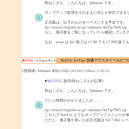
秋ねこさん、こんにちは、Sahmaro です。
ポップアップ処理をそのままに何とか対応できま
正式版は、以下のものをベースにする予定です。
ttp://www2s.biglobe.ne.jp/~sahmaro/ArtTip7888.zip
もし、掲示板をご覧になっていたら確認していた
なお、avast は free 版では v7.88 でも 
■5354
/ inTopicNo.4)
Re[11]: ArtTips 快適マウスホイールに
□投稿者/ Sahmaro
軍団(128回)-(2013/02/11(Mon) 21:00:52)
■
No5335
に返信(秋ねこさんの記事)
秋ねこさん、こんにちは、Sahmaro です。
だいぶ時間がかかりましたが．．．
ttp://www2s.biglobe.ne.jp/~sahmaro/ArtTip7885.zip
こちらで FireFox 上でもポップアップメニュ
ただし、修正量が多いため正式版は Ver 7.882