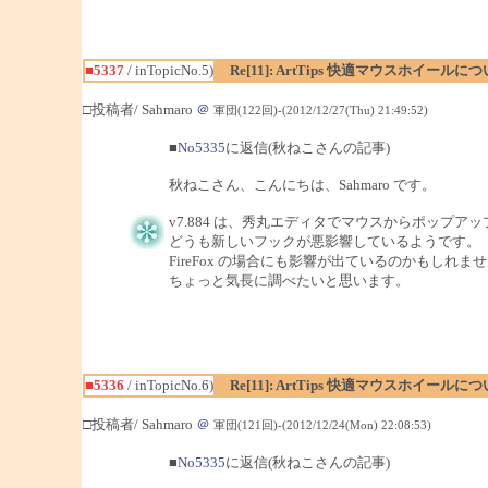
■5337
/ inTopicNo.5)
Re[11]: ArtTips 快適マウスホイールに
□投稿者/ Sahmaro
＠
軍団(122回)-(2012/12/27(Thu) 21:49:52)
■
No5335
に返信(秋ねこさんの記事)
秋ねこさん、こんにちは、Sahmaro です。
v7.884 は、秀丸エディタでマウスからポップ
どうも新しいフックが悪影響しているようです。
FireFox の場合にも影響が出ているのかもしれま
ちょっと気長に調べたいと思います。
■5336
/ inTopicNo.6)
Re[11]: ArtTips 快適マウスホイールに
□投稿者/ Sahmaro
＠
軍団(121回)-(2012/12/24(Mon) 22:08:53)
■
No5335
に返信(秋ねこさんの記事)