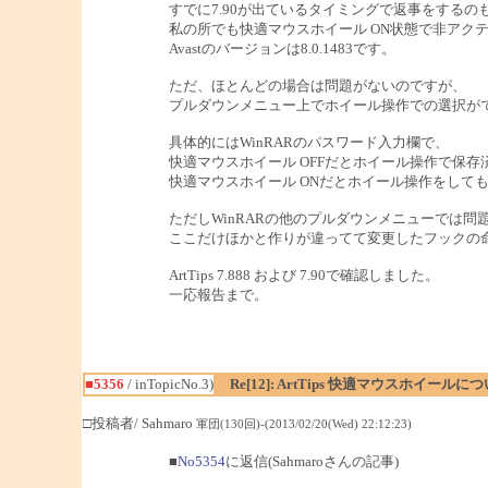
すでに7.90が出ているタイミングで返事をするの
私の所でも快適マウスホイール ON状態で非アクテ
Avastのバージョンは8.0.1483です。
ただ、ほとんどの場合は問題がないのですが、
プルダウンメニュー上でホイール操作での選択が
具体的にはWinRARのパスワード入力欄で、
快適マウスホイール OFFだとホイール操作で保
快適マウスホイール ONだとホイール操作をして
ただしWinRARの他のプルダウンメニューでは
ここだけほかと作りが違ってて変更したフックの
ArtTips 7.888 および 7.90で確認しました。
一応報告まで。
■5356
/ inTopicNo.3)
Re[12]: ArtTips 快適マウスホイールに
□投稿者/ Sahmaro
軍団(130回)-(2013/02/20(Wed) 22:12:23)
■
No5354
に返信(Sahmaroさんの記事)