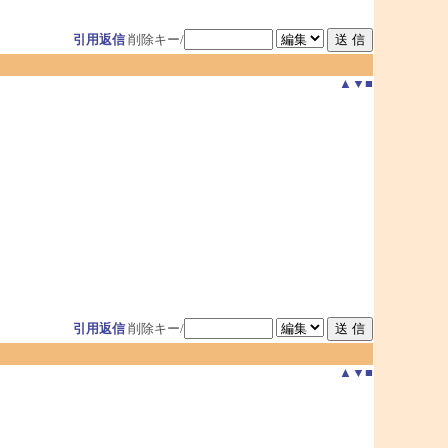
引用返信
削除キー/
▲
▼
■
引用返信
削除キー/
▲
▼
■