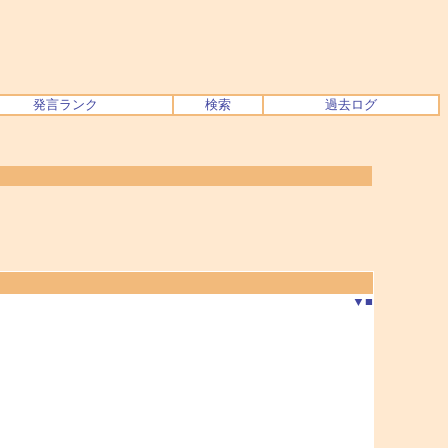
発言ランク
検索
過去ログ
▼
■