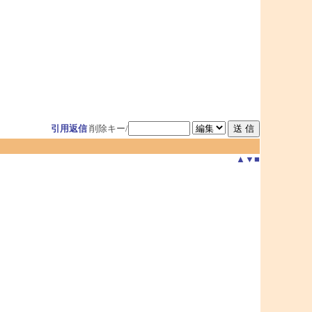
引用返信
削除キー/
▲
▼
■