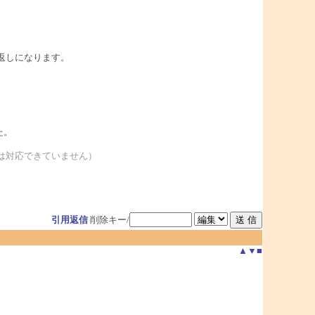
り返しになります。
た。
ーは対応できていません）
引用返信
削除キー/
▲
▼
■