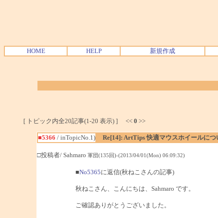
HOME
HELP
新規作成
[ トピック内全20記事(1-20 表示) ] <<
0
>>
■5366
/ inTopicNo.1)
Re[14]: ArtTips 快適マウスホイールに
□投稿者/ Sahmaro
軍団(135回)-(2013/04/01(Mon) 06:09:32)
■
No5365
に返信(秋ねこさんの記事)
秋ねこさん、こんにちは、Sahmaro です。
ご確認ありがとうございました。