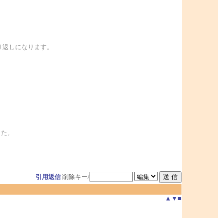
繰り返しになります。
した。
引用返信
削除キー/
▲
▼
■