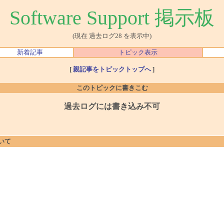
Software Support 掲示板
(現在 過去ログ28 を表示中)
新着記事
トピック表示
[
親記事をトピックトップへ
]
このトピックに書きこむ
過去ログには書き込み不可
ついて