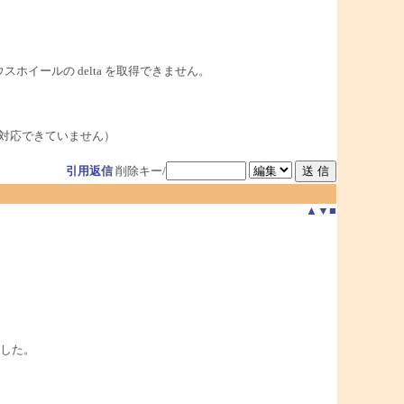
マウスホイールの delta を取得できません。
は対応できていません）
引用返信
削除キー/
▲
▼
■
した。