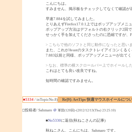
こんにちは。
すみません、掲示板をチェックしてなくて確認が
早速7.884を試してみました。
とりあえずFirefox17.0.1上ではポップア
ポップアップ方法はデフォルトの右クリック2回で
せっかく手を加えてくださったのに恐縮ですが、Fi
> こちらで他のソフトと同じ動作になったと思い
また、これがAvastのタスクトレイアイコンく
7.883以前と同様、ポップアップメニューが出
> なお、標準の横スクロールバー上でホイールした
これはとても良い改良ですね。
短時間の確認ですみません。
■5334
/ inTopicNo.8)
Re[9]: ArtTips 快適マウスホイールにつ
□投稿者/ Sahmaro
＠
軍団(120回)-(2012/12/13(Thu) 23:25:10)
■
No5330
に返信(秋ねこさんの記事)
秋ねこさん、こんにちは、Sahmaro です。