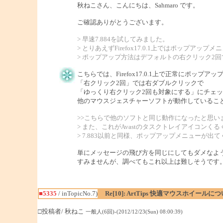
秋ねこさん、こんにちは、Sahmaro です。
ご確認ありがとうございます。
> 早速7.884を試してみました。
> とりあえずFirefox17.0.1上ではポッ
> ポップアップ方法はデフォルトの右クリック2回
こちらでは、Firefox17.0.1上で正常にポップ
「右クリック2回」では右ダブルクリックで
「ゆっくり右クリック2回も対象にする」にチェッ
他のマウスジェスチャーソフトが動作しているこ
>>こちらで他のソフトと同じ動作になったと思い
> また、これがAvastのタスクトレイアイコン
> 7.883以前と同様、ポップアップメニューが
単にメッセージの飛び方を同じにしてもダメなよ
すみませんが、調べてもこれ以上は難しそうです
■5335
/ inTopicNo.7)
Re[10]: ArtTips 快適マウスホイールに
□投稿者/ 秋ねこ
一般人(6回)-(2012/12/23(Sun) 08:00:39)