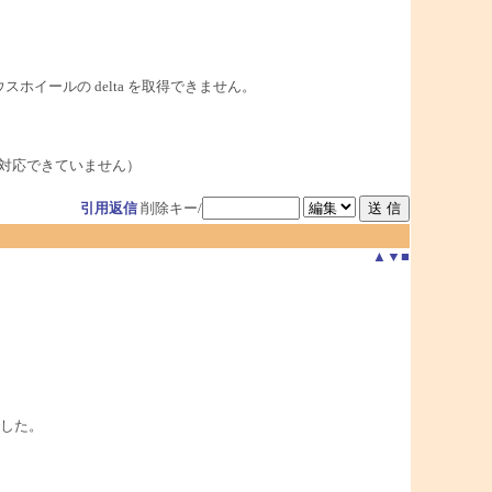
マウスホイールの delta を取得できません。
は対応できていません）
引用返信
削除キー/
▲
▼
■
した。