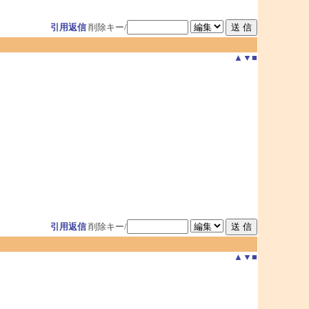
引用返信
削除キー/
▲
▼
■
引用返信
削除キー/
▲
▼
■