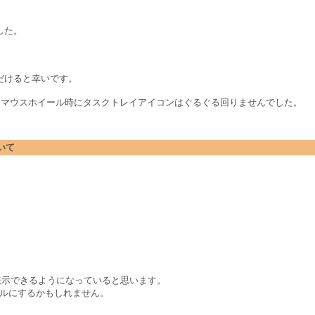
した。
だけると幸いです。
v7.888 版でもマウスホイール時にタスクトレイアイコンはぐるぐる回りませんでした。
ついて
ーが表示できるようになっていると思います。
 レベルにするかもしれません。