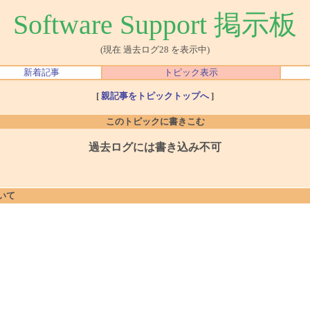
Software Support 掲示板
(現在 過去ログ28 を表示中)
新着記事
トピック表示
[
親記事をトピックトップへ
]
このトピックに書きこむ
過去ログには書き込み不可
ついて