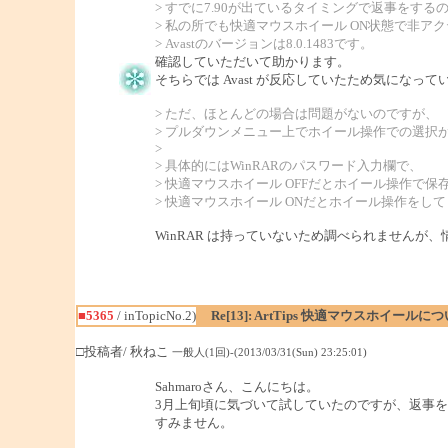
> すでに7.90が出ているタイミングで返事をす
> 私の所でも快適マウスホイール ON状態で非ア
> Avastのバージョンは8.0.1483です。
確認していただいて助かります。
そちらでは Avast が反応していたため気になっ
> ただ、ほとんどの場合は問題がないのですが、
> プルダウンメニュー上でホイール操作での選択
>
> 具体的にはWinRARのパスワード入力欄で、
> 快適マウスホイール OFFだとホイール操作で
> 快適マウスホイール ONだとホイール操作をし
WinRAR は持っていないため調べられませんが
■5365
/ inTopicNo.2)
Re[13]: ArtTips 快適マウスホイールに
□投稿者/ 秋ねこ
一般人(1回)-(2013/03/31(Sun) 23:25:01)
Sahmaroさん、こんにちは。
3月上旬頃に気づいて試していたのですが、返事
すみません。