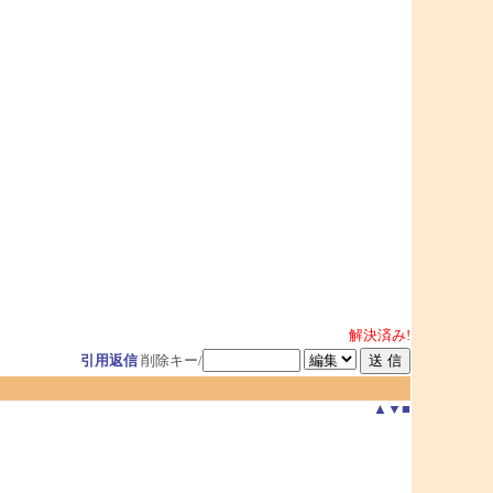
解決済み!
引用返信
削除キー/
▲
▼
■