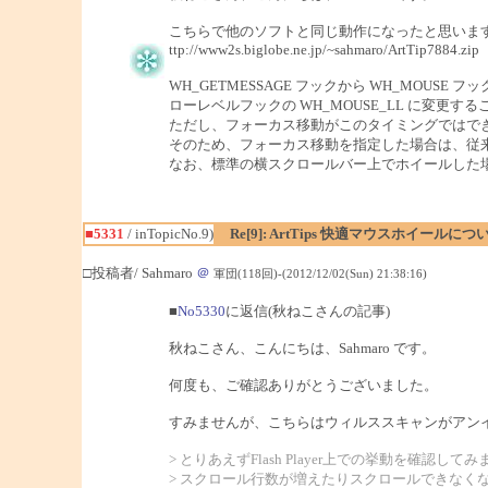
こちらで他のソフトと同じ動作になったと思いま
ttp://www2s.biglobe.ne.jp/~sahmaro/ArtTip7884.zip
WH_GETMESSAGE フックから WH_MOUSE 
ローレベルフックの WH_MOUSE_LL に変更すること
ただし、フォーカス移動がこのタイミングではで
そのため、フォーカス移動を指定した場合は、従
なお、標準の横スクロールバー上でホイールした場合
■5331
/ inTopicNo.9)
Re[9]: ArtTips 快適マウスホイールにつ
□投稿者/ Sahmaro
＠
軍団(118回)-(2012/12/02(Sun) 21:38:16)
■
No5330
に返信(秋ねこさんの記事)
秋ねこさん、こんにちは、Sahmaro です。
何度も、ご確認ありがとうございました。
すみませんが、こちらはウィルススキャンがアン
> とりあえずFlash Player上での挙動を確認して
> スクロール行数が増えたりスクロールできなく