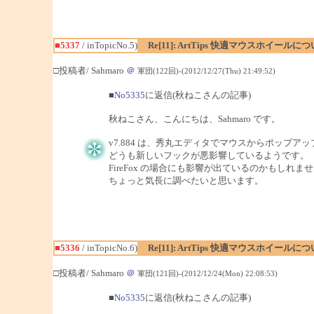
■5337
/ inTopicNo.5)
Re[11]: ArtTips 快適マウスホイールに
□投稿者/ Sahmaro
＠
軍団(122回)-(2012/12/27(Thu) 21:49:52)
■
No5335
に返信(秋ねこさんの記事)
秋ねこさん、こんにちは、Sahmaro です。
v7.884 は、秀丸エディタでマウスからポップ
どうも新しいフックが悪影響しているようです。
FireFox の場合にも影響が出ているのかもしれま
ちょっと気長に調べたいと思います。
■5336
/ inTopicNo.6)
Re[11]: ArtTips 快適マウスホイールに
□投稿者/ Sahmaro
＠
軍団(121回)-(2012/12/24(Mon) 22:08:53)
■
No5335
に返信(秋ねこさんの記事)