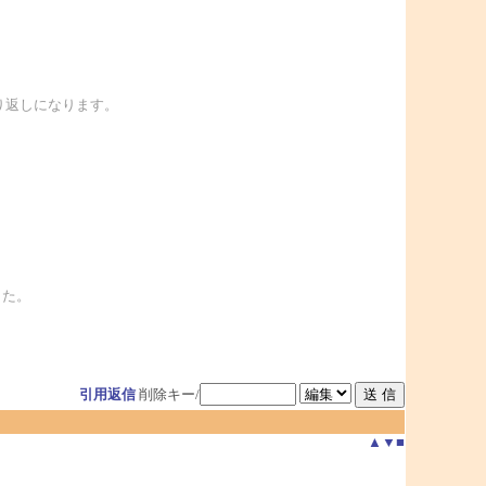
繰り返しになります。
した。
引用返信
削除キー/
▲
▼
■