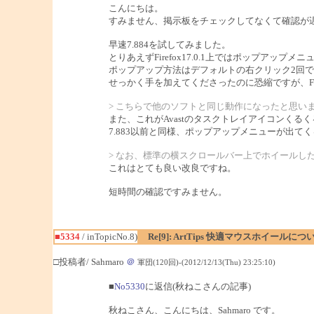
こんにちは。
すみません、掲示板をチェックしてなくて確認が
早速7.884を試してみました。
とりあえずFirefox17.0.1上ではポップア
ポップアップ方法はデフォルトの右クリック2回で
せっかく手を加えてくださったのに恐縮ですが、Fi
> こちらで他のソフトと同じ動作になったと思い
また、これがAvastのタスクトレイアイコンく
7.883以前と同様、ポップアップメニューが出
> なお、標準の横スクロールバー上でホイールした
これはとても良い改良ですね。
短時間の確認ですみません。
■5334
/ inTopicNo.8)
Re[9]: ArtTips 快適マウスホイールにつ
□投稿者/ Sahmaro
＠
軍団(120回)-(2012/12/13(Thu) 23:25:10)
■
No5330
に返信(秋ねこさんの記事)
秋ねこさん、こんにちは、Sahmaro です。