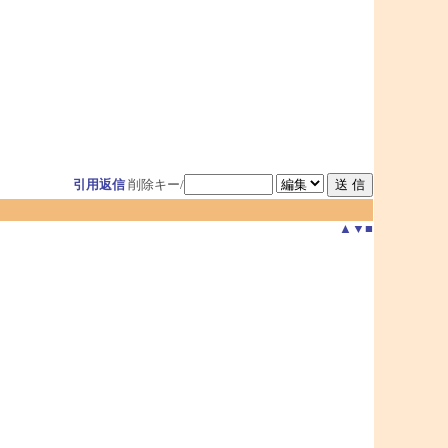
引用返信
削除キー/
▲
▼
■