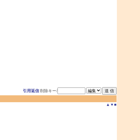
引用返信
削除キー/
▲
▼
■