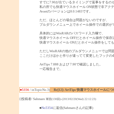
すでに7.90が出ているタイミングで返事をするの
私の所でも快適マウスホイール ON状態で非アクテ
Avastのバージョンは8.0.1483です。
ただ、ほとんどの場合は問題がないのですが、
プルダウンメニュー上でホイール操作での選択が
具体的にはWinRARのパスワード入力欄で、
快適マウスホイール OFFだとホイール操作で保
快適マウスホイール ONだとホイール操作をして
ただしWinRARの他のプルダウンメニューでは
ここだけほかと作りが違ってて変更したフックの
ArtTips 7.888 および 7.90で確認しました。
一応報告まで。
■5356
/ inTopicNo.3)
Re[12]: ArtTips 快適マウスホイールに
□投稿者/ Sahmaro
軍団(130回)-(2013/02/20(Wed) 22:12:23)
■
No5354
に返信(Sahmaroさんの記事)