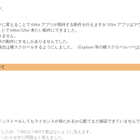
す。
フックに変えることで 64bit アプリが期待する動作を行えますが 32bit アプリは
で 64bit/32bit 来たい動作にできました。
きません。
来の動作にするしかありませんでした。
は横スクロールするようにしました。（Explorer 等の横スクロールバー
いて
インストールしてもライセンスが保たれるか心配でまだ確認できていませんで
みましたが、7.882と7.883で差はないように見えます。
なったりせずに問題なく使えました。