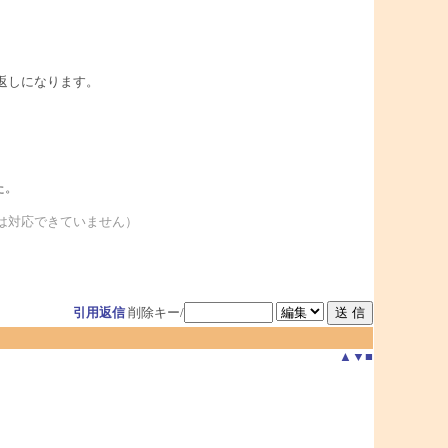
り返しになります。
た。
ーは対応できていません）
引用返信
削除キー/
▲
▼
■