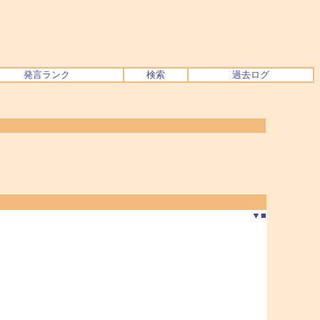
発言ランク
検索
過去ログ
▼
■