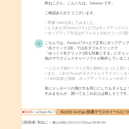
秋ねこさん、こんにちは、Sahmaro です。
ご確認ありがとうございます。
> 早速7.884を試してみました。
> とりあえずFirefox17.0.1上ではポッ
> ポップアップ方法はデフォルトの右クリック2回
こちらでは、Firefox17.0.1上で正常にポップ
「右クリック2回」では右ダブルクリックで
「ゆっくり右クリック2回も対象にする」にチェッ
他のマウスジェスチャーソフトが動作しているこ
>>こちらで他のソフトと同じ動作になったと思い
> また、これがAvastのタスクトレイアイコン
> 7.883以前と同様、ポップアップメニューが
単にメッセージの飛び方を同じにしてもダメなよ
すみませんが、調べてもこれ以上は難しそうです
■5335
/ inTopicNo.7)
Re[10]: ArtTips 快適マウスホイールに
□投稿者/ 秋ねこ
一般人(6回)-(2012/12/23(Sun) 08:00:39)