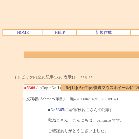
HOME
HELP
新規作成
[ トピック内全20記事(1-20 表示) ] <<
0
>>
■5366
/ inTopicNo.1)
Re[14]: ArtTips 快適マウスホイールに
□投稿者/ Sahmaro
軍団(135回)-(2013/04/01(Mon) 06:09:32)
■
No5365
に返信(秋ねこさんの記事)
秋ねこさん、こんにちは、Sahmaro です。
ご確認ありがとうございました。