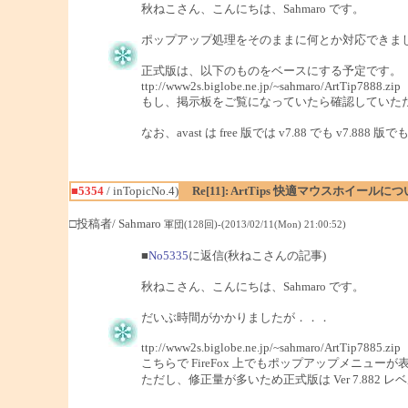
秋ねこさん、こんにちは、Sahmaro です。
ポップアップ処理をそのままに何とか対応できま
正式版は、以下のものをベースにする予定です。
ttp://www2s.biglobe.ne.jp/~sahmaro/ArtTip7888.zip
もし、掲示板をご覧になっていたら確認していた
なお、avast は free 版では v7.88 でも 
■5354
/ inTopicNo.4)
Re[11]: ArtTips 快適マウスホイールに
□投稿者/ Sahmaro
軍団(128回)-(2013/02/11(Mon) 21:00:52)
■
No5335
に返信(秋ねこさんの記事)
秋ねこさん、こんにちは、Sahmaro です。
だいぶ時間がかかりましたが．．．
ttp://www2s.biglobe.ne.jp/~sahmaro/ArtTip7885.zip
こちらで FireFox 上でもポップアップメニュ
ただし、修正量が多いため正式版は Ver 7.882