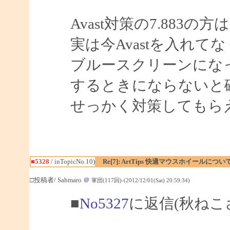
Avast対策の7.883
実は今Avastを入れて
ブルースクリーンにな
するときにならないと
せっかく対策してもら
■5328
/ inTopicNo.10)
Re[7]: ArtTips 快適マウスホイールについ
□投稿者/ Sahmaro
＠
軍団(117回)-(2012/12/01(Sat) 20:59:34)
■
No5327
に返信(秋ねこ