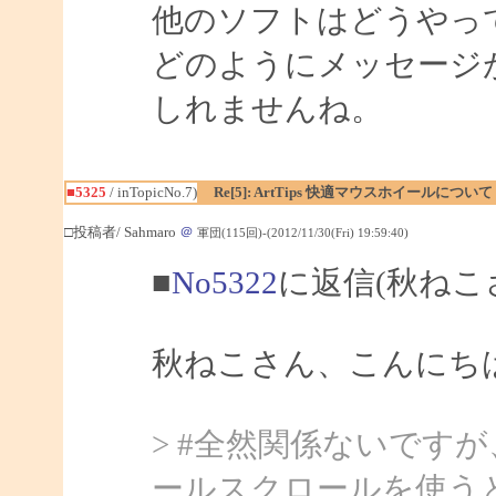
他のソフトはどうやっ
どのようにメッセージ
しれませんね。
■5325
/ inTopicNo.7)
Re[5]: ArtTips 快適マウスホイールについて
□投稿者/ Sahmaro
＠
軍団(115回)-(2012/11/30(Fri) 19:59:40)
■
No5322
に返信(秋ねこ
秋ねこさん、こんにちは、
> #全然関係ないです
ールスクロールを使うと