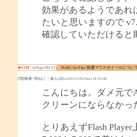
効果があるようであれば 
たいと思いますので v7.8
確認していただけると
■5330
/ inTopicNo.11)
Re[8]: ArtTips 快適マウスホイールについ
□投稿者/ 秋ねこ
一般人(5回)-(2012/12/02(Sun) 18:18:18)
こんにちは。ダメ元でA
クリーンにならなかっ
とりあえずFlash Pl