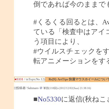
倒であれば今のままで
#くるくる回るとは、A
ている「検査中はアイ
う項目により、
#ウイルスチェックを
転アニメーションをす
■5331
/ inTopicNo.12)
Re[9]: ArtTips 快適マウスホイールについ
□投稿者/ Sahmaro
＠
軍団(118回)-(2012/12/02(Sun) 21:38:16)
■
No5330
に返信(秋ねこ