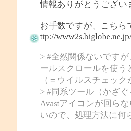
情報ありがとうござい
お手数ですが、こちら
ttp://www2s.biglobe.ne.j
> #全然関係ないです
ールスクロールを使うと
（＝ウイルスチェック
> #同系ツール（かざぐ
Avastアイコンが回らない
いので、処理方法に何