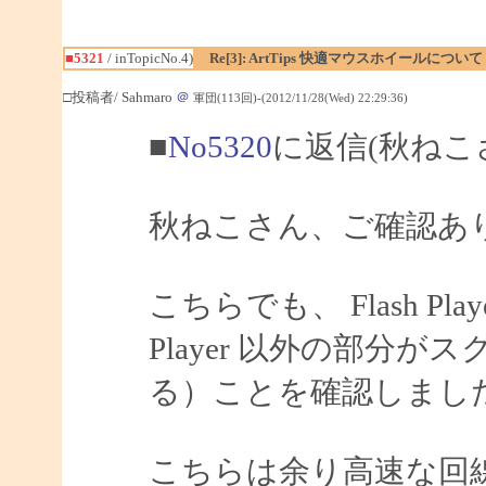
■5321
/ inTopicNo.4)
Re[3]: ArtTips 快適マウスホイールについて
□投稿者/ Sahmaro
＠
軍団(113回)-(2012/11/28(Wed) 22:29:36)
■
No5320
に返信(秋ねこ
秋ねこさん、ご確認あ
こちらでも、 Flash Pl
Player 以外の部分
る）ことを確認しまし
こちらは余り高速な回