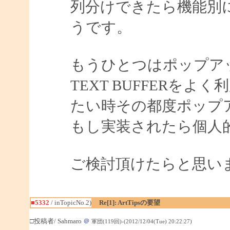
列分けできたら機能別
うです。
もうひとつはポップア
TEXT BUFFERを
たい時その都度ポップ
もし実装されたら個人
ご検討頂けたらと思い
■5332
/ inTopicNo.2)
Re[1]: ArtTipsの要望
□投稿者/ Sahmaro
＠
軍団(119回)-(2012/12/04(Tue) 20:22:27)