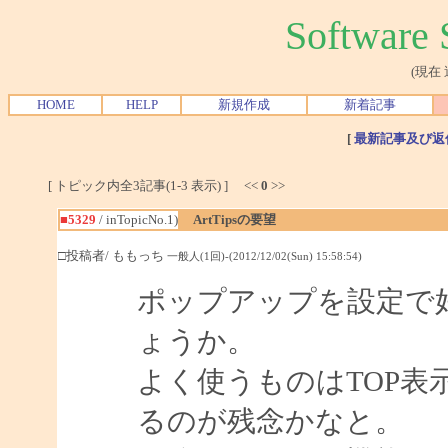
Softwar
(現在
HOME
HELP
新規作成
新着記事
[
最新記事及び返
[ トピック内全3記事(1-3 表示) ] <<
0
>>
■5329
/ inTopicNo.1)
ArtTipsの要望
□投稿者/ ももっち
一般人(1回)-(2012/12/02(Sun) 15:58:54)
ポップアップを設定で
ょうか。
よく使うものはTOP
るのが残念かなと。