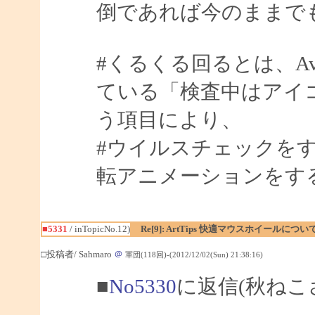
倒であれば今のままで
#くるくる回るとは、A
ている「検査中はアイ
う項目により、
#ウイルスチェックを
転アニメーションをす
■5331
/ inTopicNo.12)
Re[9]: ArtTips 快適マウスホイールについ
□投稿者/ Sahmaro
＠
軍団(118回)-(2012/12/02(Sun) 21:38:16)
■
No5330
に返信(秋ねこ