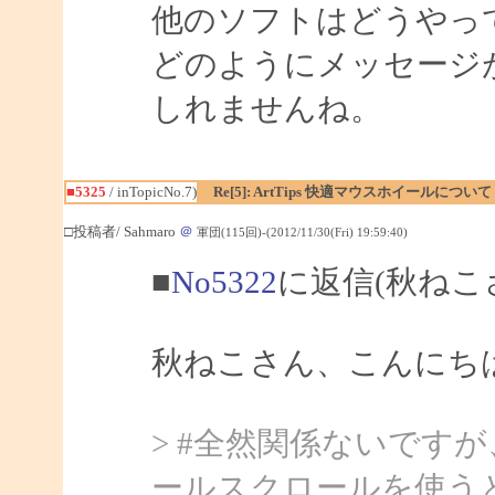
他のソフトはどうやっ
どのようにメッセージ
しれませんね。
■5325
/ inTopicNo.7)
Re[5]: ArtTips 快適マウスホイールについて
□投稿者/ Sahmaro
＠
軍団(115回)-(2012/11/30(Fri) 19:59:40)
■
No5322
に返信(秋ねこ
秋ねこさん、こんにちは、
> #全然関係ないです
ールスクロールを使うと