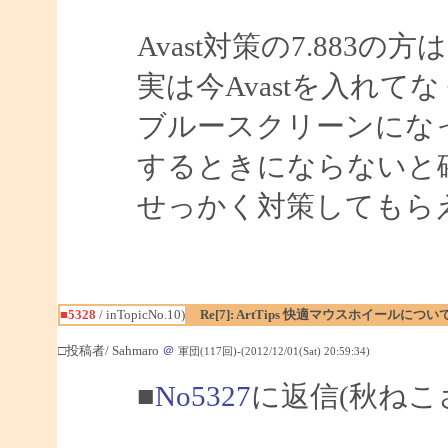
Avast対策の7.883
実は今Avastを入れて
ブルースクリーンにな
するときにならないと
せっかく対策してもら
■5328
/ inTopicNo.10)
Re[7]: ArtTips 快適マウスホイールについ
□投稿者/ Sahmaro
＠
軍団(117回)-(2012/12/01(Sat) 20:59:34)
■
No5327
に返信(秋ねこ