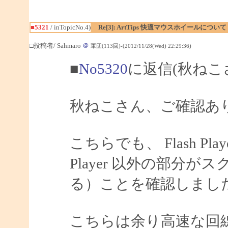
■5321
/ inTopicNo.4)
Re[3]: ArtTips 快適マウスホイールについて
□投稿者/ Sahmaro
＠
軍団(113回)-(2012/11/28(Wed) 22:29:36)
■
No5320
に返信(秋ねこ
秋ねこさん、ご確認あ
こちらでも、 Flash Pl
Player 以外の部分
る）ことを確認しまし
こちらは余り高速な回