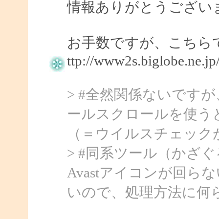
情報ありがとうござい
お手数ですが、こちら
ttp://www2s.biglobe.ne.j
> #全然関係ないです
ールスクロールを使うと
（＝ウイルスチェック
> #同系ツール（かざぐ
Avastアイコンが回らない
いので、処理方法に何