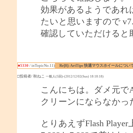
効果があるようであれば 
たいと思いますので v7.8
確認していただけると
■5330
/ inTopicNo.11)
Re[8]: ArtTips 快適マウスホイールについ
□投稿者/ 秋ねこ
一般人(5回)-(2012/12/02(Sun) 18:18:18)
こんにちは。ダメ元でA
クリーンにならなかっ
とりあえずFlash Pl