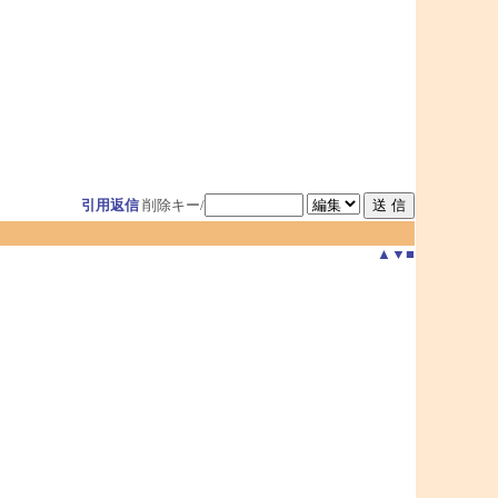
引用返信
削除キー/
▲
▼
■