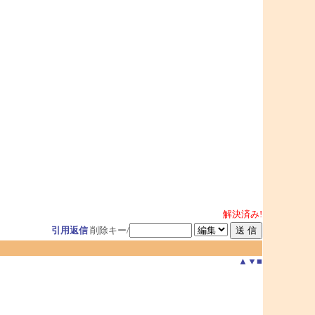
解決済み!
引用返信
削除キー/
▲
▼
■