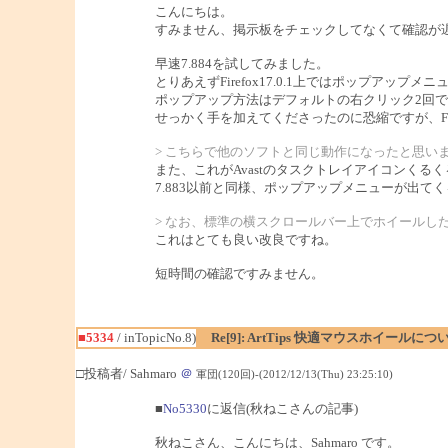
こんにちは。
すみません、掲示板をチェックしてなくて確認が
早速7.884を試してみました。
とりあえずFirefox17.0.1上ではポップア
ポップアップ方法はデフォルトの右クリック2回で
せっかく手を加えてくださったのに恐縮ですが、Fi
> こちらで他のソフトと同じ動作になったと思い
また、これがAvastのタスクトレイアイコンく
7.883以前と同様、ポップアップメニューが出
> なお、標準の横スクロールバー上でホイールした
これはとても良い改良ですね。
短時間の確認ですみません。
■5334
/ inTopicNo.8)
Re[9]: ArtTips 快適マウスホイールにつ
□投稿者/ Sahmaro
＠
軍団(120回)-(2012/12/13(Thu) 23:25:10)
■
No5330
に返信(秋ねこさんの記事)
秋ねこさん、こんにちは、Sahmaro です。