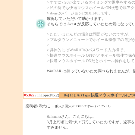
> すでに7.90が出ているタイミングで返事をす
> 私の所でも快適マウスホイール ON状態で非ア
> Avastのバージョンは8.0.1483です。
確認していただいて助かります。
そちらでは Avast が反応していたため気になっ
> ただ、ほとんどの場合は問題がないのですが、
> プルダウンメニュー上でホイール操作での選択
>
> 具体的にはWinRARのパスワード入力欄で、
> 快適マウスホイール OFFだとホイール操作で
> 快適マウスホイール ONだとホイール操作をし
WinRAR は持っていないため調べられませんが
■5365
/ inTopicNo.2)
Re[13]: ArtTips 快適マウスホイールに
□投稿者/ 秋ねこ
一般人(1回)-(2013/03/31(Sun) 23:25:01)
Sahmaroさん、こんにちは。
3月上旬頃に気づいて試していたのですが、返事
すみません。