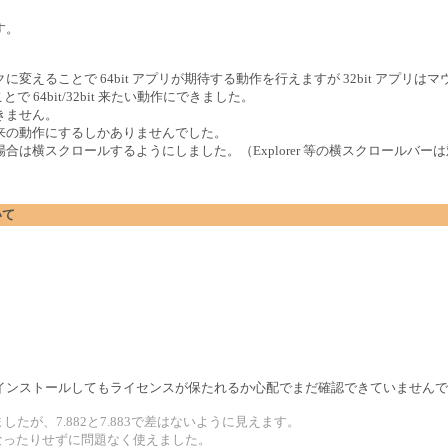
す。
フックに変えることで 64bit アプリが期待する動作を行えますが 32bit アプリは
で 64bit/32bit 来たい動作にできました。
きません。
来の動作にするしかありませんでした。
は横スクロールするようにしました。（Explorer 等の横スクロールバー
いて
インストールしてもライセンスが保たれるか心配でまだ確認できていませんで
みましたが、7.882と7.883で差はないように見えます。
なったりせずに問題なく使えました。