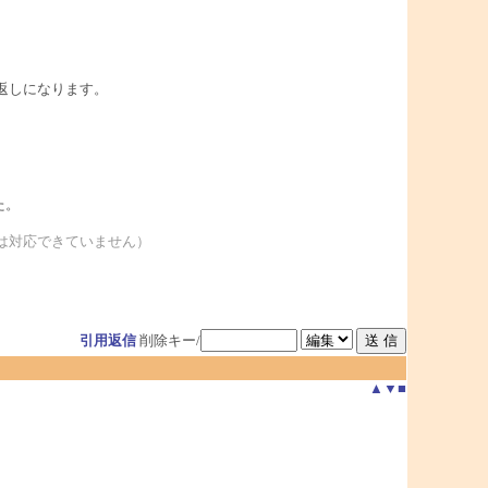
り返しになります。
た。
ーは対応できていません）
引用返信
削除キー/
▲
▼
■