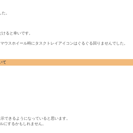
した。
だけると幸いです。
v7.888 版でもマウスホイール時にタスクトレイアイコンはぐるぐる回りませんでした。
ついて
ーが表示できるようになっていると思います。
 レベルにするかもしれません。