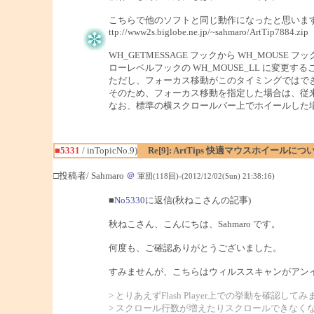
こちらで他のソフトと同じ動作になったと思いま
ttp://www2s.biglobe.ne.jp/~sahmaro/ArtTip7884.zip
WH_GETMESSAGE フックから WH_MOUSE 
ローレベルフックの WH_MOUSE_LL に変更すること
ただし、フォーカス移動がこのタイミングではで
そのため、フォーカス移動を指定した場合は、従
なお、標準の横スクロールバー上でホイールした場合
■5331
/ inTopicNo.9)
Re[9]: ArtTips 快適マウスホイールにつ
□投稿者/ Sahmaro
＠
軍団(118回)-(2012/12/02(Sun) 21:38:16)
■
No5330
に返信(秋ねこさんの記事)
秋ねこさん、こんにちは、Sahmaro です。
何度も、ご確認ありがとうございました。
すみませんが、こちらはウィルススキャンがアン
> とりあえずFlash Player上での挙動を確認して
> スクロール行数が増えたりスクロールできなく