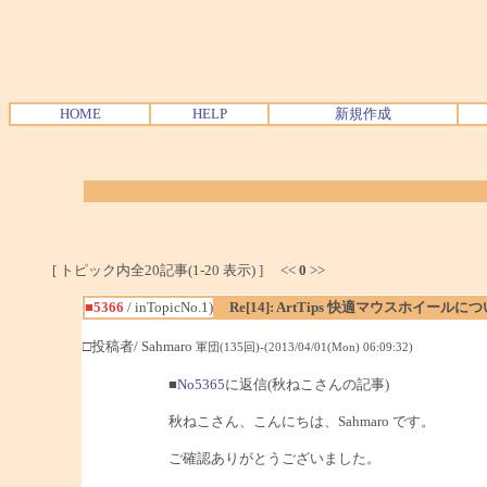
HOME
HELP
新規作成
[ トピック内全20記事(1-20 表示) ] <<
0
>>
■5366
/ inTopicNo.1)
Re[14]: ArtTips 快適マウスホイールに
□投稿者/ Sahmaro
軍団(135回)-(2013/04/01(Mon) 06:09:32)
■
No5365
に返信(秋ねこさんの記事)
秋ねこさん、こんにちは、Sahmaro です。
ご確認ありがとうございました。