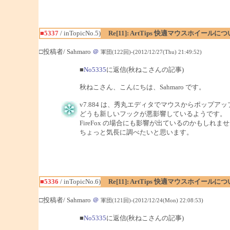
■5337
/ inTopicNo.5)
Re[11]: ArtTips 快適マウスホイールに
□投稿者/ Sahmaro
＠
軍団(122回)-(2012/12/27(Thu) 21:49:52)
■
No5335
に返信(秋ねこさんの記事)
秋ねこさん、こんにちは、Sahmaro です。
v7.884 は、秀丸エディタでマウスからポップ
どうも新しいフックが悪影響しているようです。
FireFox の場合にも影響が出ているのかもしれま
ちょっと気長に調べたいと思います。
■5336
/ inTopicNo.6)
Re[11]: ArtTips 快適マウスホイールに
□投稿者/ Sahmaro
＠
軍団(121回)-(2012/12/24(Mon) 22:08:53)
■
No5335
に返信(秋ねこさんの記事)