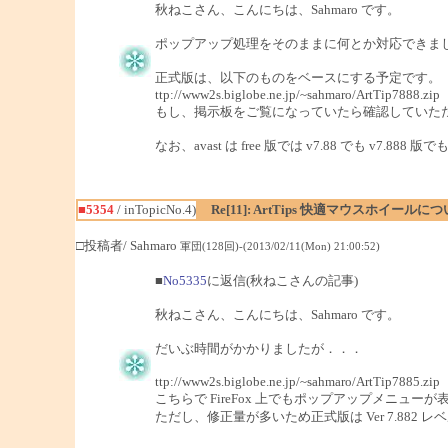
秋ねこさん、こんにちは、Sahmaro です。
ポップアップ処理をそのままに何とか対応できま
正式版は、以下のものをベースにする予定です。
ttp://www2s.biglobe.ne.jp/~sahmaro/ArtTip7888.zip
もし、掲示板をご覧になっていたら確認していた
なお、avast は free 版では v7.88 でも 
■5354
/ inTopicNo.4)
Re[11]: ArtTips 快適マウスホイールに
□投稿者/ Sahmaro
軍団(128回)-(2013/02/11(Mon) 21:00:52)
■
No5335
に返信(秋ねこさんの記事)
秋ねこさん、こんにちは、Sahmaro です。
だいぶ時間がかかりましたが．．．
ttp://www2s.biglobe.ne.jp/~sahmaro/ArtTip7885.zip
こちらで FireFox 上でもポップアップメニュ
ただし、修正量が多いため正式版は Ver 7.882