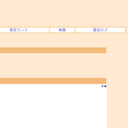
発言ランク
検索
過去ログ
▼
■