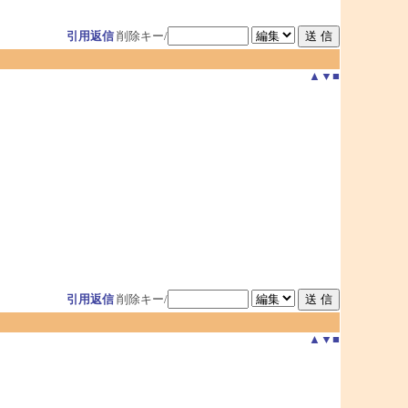
引用返信
削除キー/
▲
▼
■
引用返信
削除キー/
▲
▼
■