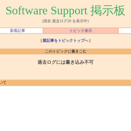
Software Support 掲示板
(現在 過去ログ28 を表示中)
新着記事
トピック表示
[
親記事をトピックトップへ
]
このトピックに書きこむ
過去ログには書き込み不可
ついて