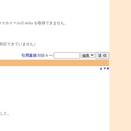
マウスホイールの delta を取得できません。
は対応できていません）
引用返信
削除キー/
▲
▼
■
した。