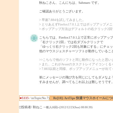
秋ねこさん、こんにちは、Sahmaro です。
ご確認ありがとうございます。
> 早速7.884を試してみました。
> とりあえずFirefox17.0.1上ではポッ
> ポップアップ方法はデフォルトの右クリック2回
こちらでは、Firefox17.0.1上で正常にポップ
「右クリック2回」では右ダブルクリックで
「ゆっくり右クリック2回も対象にする」にチェッ
他のマウスジェスチャーソフトが動作しているこ
>>こちらで他のソフトと同じ動作になったと思い
> また、これがAvastのタスクトレイアイコン
> 7.883以前と同様、ポップアップメニューが
単にメッセージの飛び方を同じにしてもダメなよ
すみませんが、調べてもこれ以上は難しそうです
■5335
/ inTopicNo.7)
Re[10]: ArtTips 快適マウスホイールに
□投稿者/ 秋ねこ
一般人(6回)-(2012/12/23(Sun) 08:00:39)