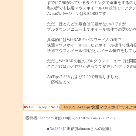
すでに7.90が出ているタイミングで返事をするの
私の所でも快適マウスホイール ON状態で非アクテ
Avastのバージョンは8.0.1483です。
ただ、ほとんどの場合は問題がないのですが、
プルダウンメニュー上でホイール操作での選択が
具体的にはWinRARのパスワード入力欄で、
快適マウスホイール OFFだとホイール操作で保
快適マウスホイール ONだとホイール操作をして
ただしWinRARの他のプルダウンメニューでは
ここだけほかと作りが違ってて変更したフックの
ArtTips 7.888 および 7.90で確認しました。
一応報告まで。
■5356
/ inTopicNo.3)
Re[12]: ArtTips 快適マウスホイールに
□投稿者/ Sahmaro
軍団(130回)-(2013/02/20(Wed) 22:12:23)
■
No5354
に返信(Sahmaroさんの記事)