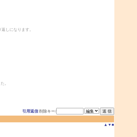
繰り返しになります。
した。
引用返信
削除キー/
▲
▼
■