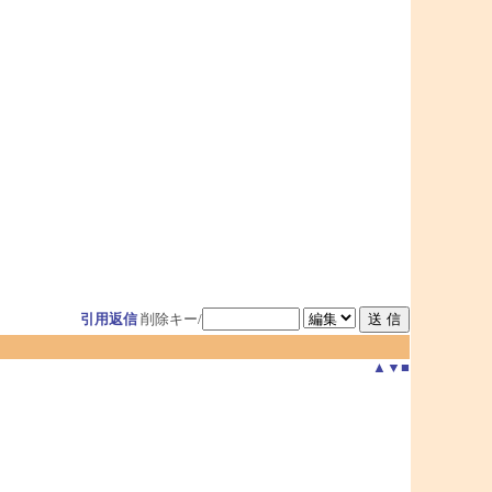
引用返信
削除キー/
▲
▼
■