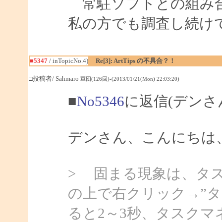
常駐ソフトとの組み合
私の方でも調査し続け
■5347
/ inTopicNo.4)
Re[3]: ArtTips の不具合？！
□投稿者/ Sahmaro
軍団(126回)-(2013/01/21(Mon) 22:03:20)
■
No5346
に返信(デンさ
デンさん、こんにちは、S
> 固まる現象は、タ
の上で右クリック→”
ると2～3秒、タスク