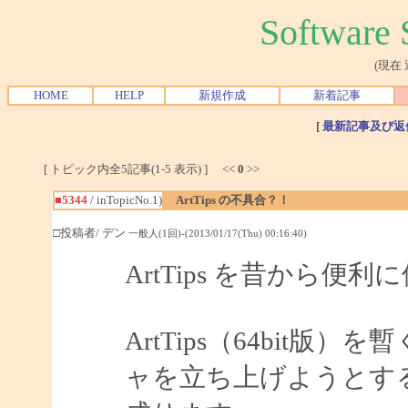
Softwar
(現在
HOME
HELP
新規作成
新着記事
[
最新記事及び返
[ トピック内全5記事(1-5 表示) ] <<
0
>>
■5344
/ inTopicNo.1)
ArtTips の不具合？！
□投稿者/ デン
一般人(1回)-(2013/01/17(Thu) 00:16:40)
ArtTips を昔から
ArtTips（64bit
ャを立ち上げようとす