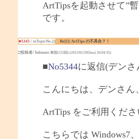
ArtTipsを起動させ
です。
■5345
/ inTopicNo.2)
Re[1]: ArtTips の不具合？！
□投稿者/ Sahmaro
軍団(125回)-(2013/01/20(Sun) 20:04:35)
■
No5344
に返信(デンさ
こんにちは、デンさん、S
ArtTips をご利用
こちらでは Windows