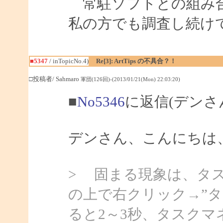
常駐ソフトとの組み合
私の方でも調査し続け
■5347
/ inTopicNo.4)
Re[3]: ArtTips の不具合？！
□投稿者/ Sahmaro
軍団(126回)-(2013/01/21(Mon) 22:03:20)
■
No5346
に返信(デンさ
デンさん、こんにちは、S
> 固まる現象は、タ
の上で右クリック→”
ると2～3秒、タスク