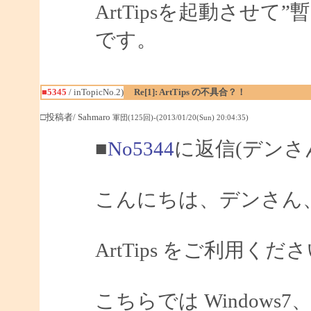
ArtTipsを起動させ
です。
■5345
/ inTopicNo.2)
Re[1]: ArtTips の不具合？！
□投稿者/ Sahmaro
軍団(125回)-(2013/01/20(Sun) 20:04:35)
■
No5344
に返信(デンさ
こんにちは、デンさん、S
ArtTips をご利用
こちらでは Windows