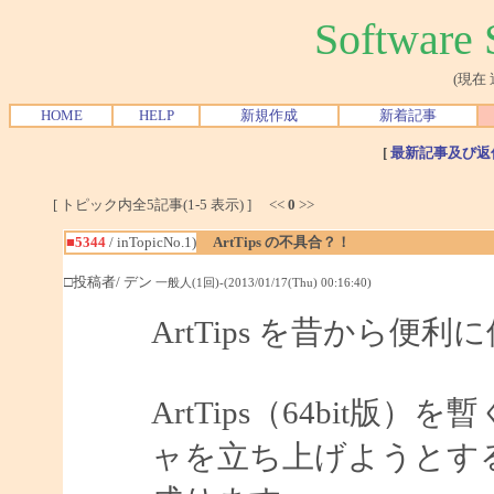
Softwar
(現在
HOME
HELP
新規作成
新着記事
[
最新記事及び返
[ トピック内全5記事(1-5 表示) ] <<
0
>>
■5344
/ inTopicNo.1)
ArtTips の不具合？！
□投稿者/ デン
一般人(1回)-(2013/01/17(Thu) 00:16:40)
ArtTips を昔から
ArtTips（64bit
ャを立ち上げようとす