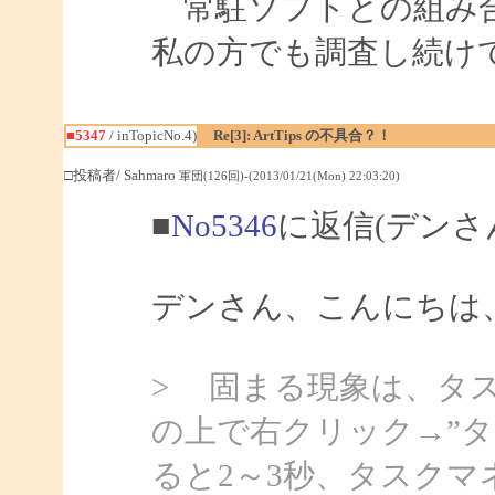
常駐ソフトとの組み合
私の方でも調査し続け
■5347
/ inTopicNo.4)
Re[3]: ArtTips の不具合？！
□投稿者/ Sahmaro
軍団(126回)-(2013/01/21(Mon) 22:03:20)
■
No5346
に返信(デンさ
デンさん、こんにちは、S
> 固まる現象は、タ
の上で右クリック→”
ると2～3秒、タスク