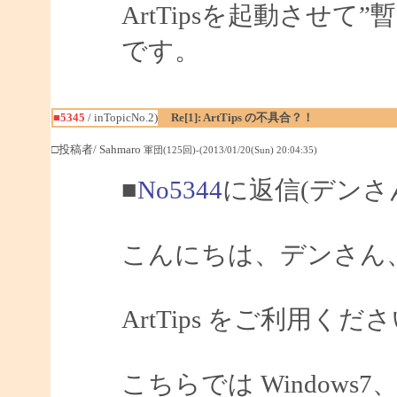
ArtTipsを起動させ
です。
■5345
/ inTopicNo.2)
Re[1]: ArtTips の不具合？！
□投稿者/ Sahmaro
軍団(125回)-(2013/01/20(Sun) 20:04:35)
■
No5344
に返信(デンさ
こんにちは、デンさん、S
ArtTips をご利用
こちらでは Windows