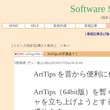
Softwar
(現在
HOME
HELP
新規作成
新着記事
[
最新記事及び返
[ トピック内全5記事(1-5 表示) ] <<
0
>>
■5344
/ inTopicNo.1)
ArtTips の不具合？！
□投稿者/ デン
一般人(1回)-(2013/01/17(Thu) 00:16:40)
ArtTips を昔から
ArtTips（64bit
ャを立ち上げようとす