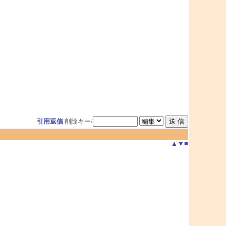
引用返信
削除キー/
▲
▼
■