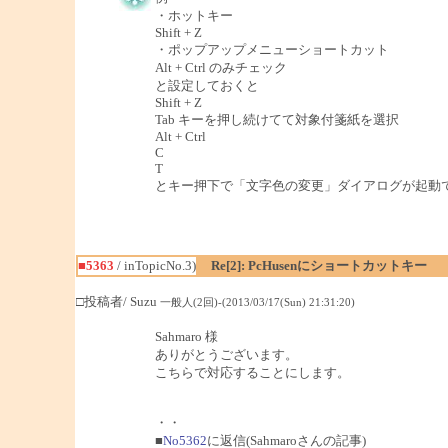
・ホットキー
Shift + Z
・ポップアップメニューショートカット
Alt + Ctrl のみチェック
と設定しておくと
Shift + Z
Tab キーを押し続けてて対象付箋紙を選択
Alt + Ctrl
C
T
とキー押下で「文字色の変更」ダイアログが起動
■5363
/ inTopicNo.3)
Re[2]: PcHusenにショートカットキー
□投稿者/ Suzu
一般人(2回)-(2013/03/17(Sun) 21:31:20)
Sahmaro 様
ありがとうございます。
こちらで対応することにします。
・・
■
No5362
に返信(Sahmaroさんの記事)