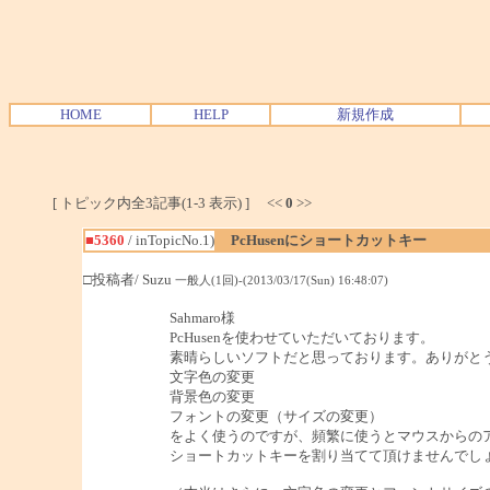
HOME
HELP
新規作成
[ トピック内全3記事(1-3 表示) ] <<
0
>>
■5360
/ inTopicNo.1)
PcHusenにショートカットキー
□投稿者/ Suzu
一般人(1回)-(2013/03/17(Sun) 16:48:07)
Sahmaro様
PcHusenを使わせていただいております。
素晴らしいソフトだと思っております。ありがと
文字色の変更
背景色の変更
フォントの変更（サイズの変更）
をよく使うのですが、頻繁に使うとマウスからの
ショートカットキーを割り当てて頂けませんでし