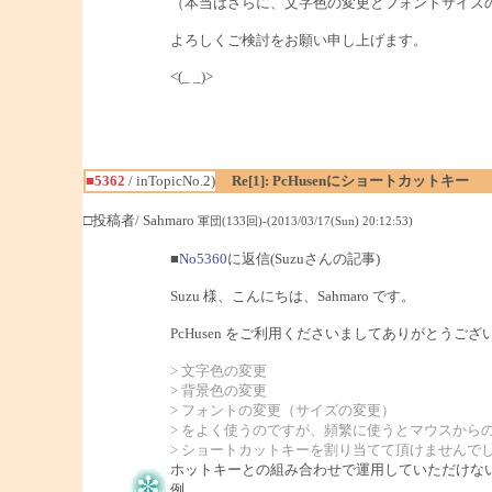
（本当はさらに、文字色の変更とフォントサイズ
よろしくご検討をお願い申し上げます。
<(_ _)>
■5362
/ inTopicNo.2)
Re[1]: PcHusenにショートカットキー
□投稿者/ Sahmaro
軍団(133回)-(2013/03/17(Sun) 20:12:53)
■
No5360
に返信(Suzuさんの記事)
Suzu 様、こんにちは、Sahmaro です。
PcHusen をご利用くださいましてありがとうござ
> 文字色の変更
> 背景色の変更
> フォントの変更（サイズの変更）
> をよく使うのですが、頻繁に使うとマウスから
> ショートカットキーを割り当てて頂けませんで
ホットキーとの組み合わせで運用していただけな
例