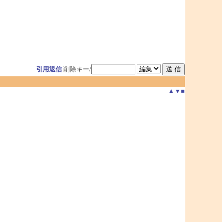
引用返信
削除キー/
▲
▼
■