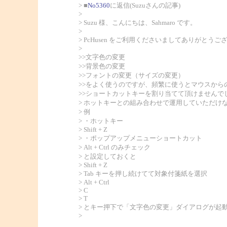
> ■
No5360
に返信(Suzuさんの記事)
>
> Suzu 様、こんにちは、Sahmaro です。
>
> PcHusen をご利用くださいましてありがとうご
>
>>文字色の変更
>>背景色の変更
>>フォントの変更（サイズの変更）
>>をよく使うのですが、頻繁に使うとマウスから
>>ショートカットキーを割り当てて頂けませんで
> ホットキーとの組み合わせで運用していただけ
> 例
> ・ホットキー
> Shift + Z
> ・ポップアップメニューショートカット
> Alt + Ctrl のみチェック
> と設定しておくと
> Shift + Z
> Tab キーを押し続けてて対象付箋紙を選択
> Alt + Ctrl
> C
> T
> とキー押下で「文字色の変更」ダイアログが起
>