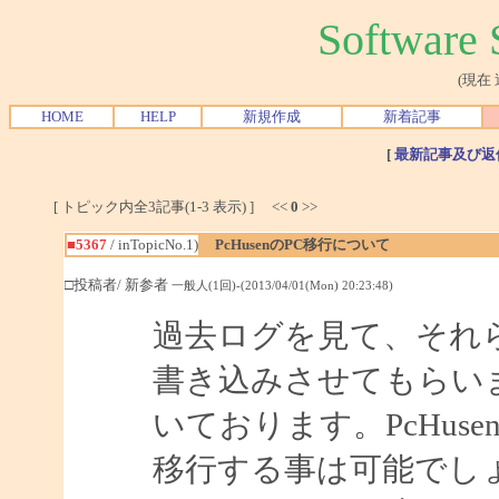
Softwar
(現在
HOME
HELP
新規作成
新着記事
[
最新記事及び返
[ トピック内全3記事(1-3 表示) ] <<
0
>>
■5367
/ inTopicNo.1)
PcHusenのPC移行について
□投稿者/ 新参者
一般人(1回)-(2013/04/01(Mon) 20:23:48)
過去ログを見て、それ
書き込みさせてもらいま
いております。PcHu
移行する事は可能でし