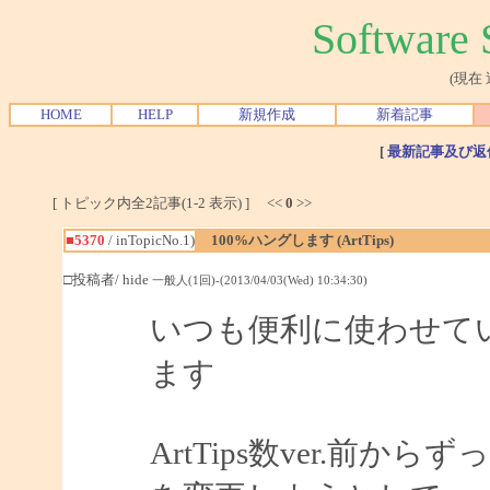
Softwar
(現在
HOME
HELP
新規作成
新着記事
[
最新記事及び返
[ トピック内全2記事(1-2 表示) ] <<
0
>>
■5370
/ inTopicNo.1)
100%ハングします (ArtTips)
□投稿者/ hide
一般人(1回)-(2013/04/03(Wed) 10:34:30)
いつも便利に使わせて
ます
ArtTips数ver.前