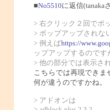
■
No5510
に返信(tanak
> 右クリック２回でポ
> ポップアップされな
> 例えば
https://www.goog
ップアップするのです
> 他の部分では表示さ
こちらでは再現できま
何が違うのですかね。
> アドオンは
> adblock plus 2.3.2