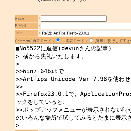
Name
/
E-Mail
/
Title
/
Comment/ 通常モード->
図表モード->
(適当に改行して下さい