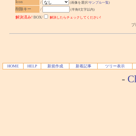
Icon
/
(画像を選択/
サンプル一覧
)
削除キー
/
(半角8文字以内)
解決済み!
BOX/
解決したらチェックしてください!
プレ
HOME
HELP
新規作成
新着記事
ツリー表示
-
Ch