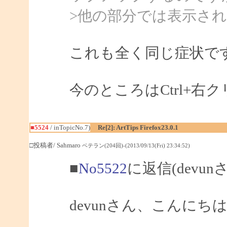
>他の部分では表示さ
これも全く同じ症状で
今のところはCtrl+
■5524
/ inTopicNo.7)
Re[2]: ArtTips Firefox23.0.1
□投稿者/ Sahmaro
ベテラン(204回)-(2013/09/13(Fri) 23:34:52)
■
No5522
に返信(devun
devunさん、こんにちは、