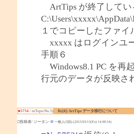
ArtTips が終了して
C:\Users\xxxxx\AppD
１でコピーしたファイ
xxxxx はログイン
手順６
Windows8.1 PC を
行元のデータが反映さ
■5754
/ inTopicNo.5)
Re[4]: ArtTips データ移行について
□投稿者/ ジータン
＠
一般人(3回)-(2015/03/13(Fri) 14:08:54)