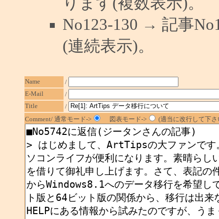
ります(複数表示)。
No123-130 → 記
(連続表示)。
Name
/
E-Mail
/
Title
/
Comment/ 通常モード->
図表モード->
(適当に改行して下さい