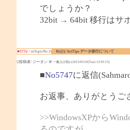
でしょうか？
32bit → 64bit 
■5752
/ inTopicNo.3)
Re[2]: ArtTips データ移行について
□投稿者/ ジータン
＠
一般人(2回)-(2015/03/10(Tue) 13:03:13)
■
No5747
に返信(Sahma
お返事、ありがとうご
>>WindowsXPからW
るのですが、