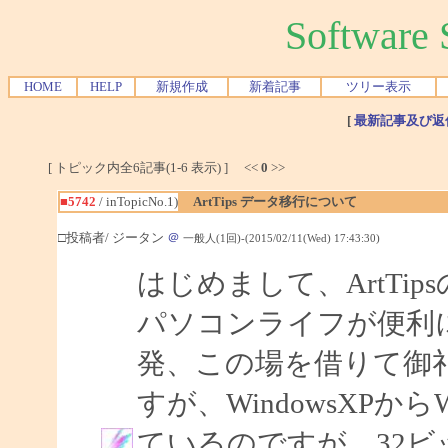
Softwar
HOME
HELP
新規作成
新着記事
ツリー表示
[
最新記事及び返
[ トピック内全6記事(1-6 表示) ] <<
0
>>
■5742
/ inTopicNo.1)
ArtTips データ移行について
□投稿者/ ジータン
＠
一般人(1回)-(2015/02/11(Wed) 17:43:30)
はじめまして、ArtTi
パソコンライフが便利
発、この場を借りて御
すが、WindowsXPから
ているのですが、32ビ