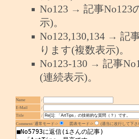
No123 → 記事No
示)。
No123,130,134 →
ります(複数表示)。
No123-130 → 記
(連続表示)。
Name
/
E-Mail
/
Title
/
Comment/ 通常モード->
図表モード->
(適当に改行して下さい