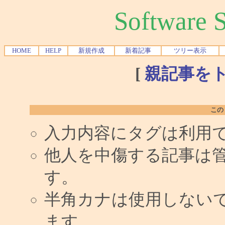
Software
HOME
HELP
新規作成
新着記事
ツリー表示
[
親記事を
この
入力内容にタグは利用
他人を中傷する記事は
す。
半角カナは使用しない
ます。