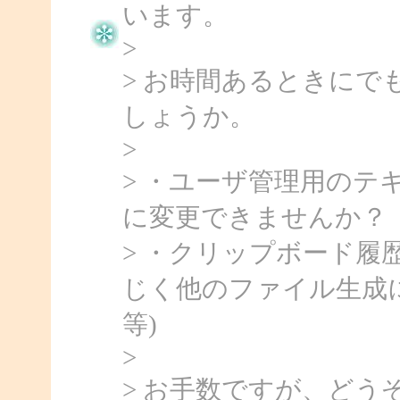
います。
>
> お時間あるときにで
しょうか。
>
> ・ユーザ管理用の
に変更できませんか？（例[user
> ・クリップボード
じく他のファイル生成に変更
等)
>
> お手数ですが、ど