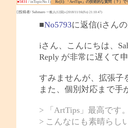
■5831
/ inTopicNo.1)
Re[1]: 「ArtTips」の技術的な質問（？）
□投稿者/ Sahmaro
一般人(12回)-(2018/11/16(Fri) 21:10:47)
■
No5793
に返信(iさんの
iさん、こんにちは、Sah
Reply が非常に遅く
すみませんが、拡張子
また、個別対応まで手
> 「ArtTips」最高です
> こんなにも素晴ら