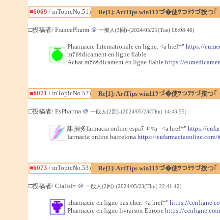
■6069
/ inTopicNo.51)
Re[1]: ArtTips win11ﾂづ�使ﾂつｦﾂづ按つ｢
□投稿者/ FrancePharm
＠
一般人(3回)-(2024/05/21(Tue) 06:08:46)
Pharmacie Internationale en ligne: <a href="
https://eum
mﾃδｩdicament en ligne fiable
Achat mﾃδｩdicament en ligne fiable
https://eumedicame
■6071
/ inTopicNo.52)
Re[1]: ArtTips win11ﾂづ�使ﾂつｦﾂづ按つ｢
□投稿者/ EsPharma
＠
一般人(2回)-(2024/05/23(Thu) 14:43:55)
誰損多farmacia online espaﾃヱｯa - <a href="
https://euf
farmacia online barcelona
https://eufarmaciaonline.com/
■6073
/ inTopicNo.53)
Re[1]: ArtTips win11ﾂづ�使ﾂつｦﾂづ按つ｢
□投稿者/ CialisFr
＠
一般人(2回)-(2024/05/23(Thu) 22:41:42)
pharmacie en ligne pas cher: <a href="
https://cenligne.c
Pharmacie en ligne livraison Europe
https://cenligne.com