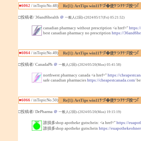
■6062
/ inTopicNo.48)
Re[1]: ArtTips win11ﾂづ�使ﾂつｦﾂづ按つ｢
□投稿者/ 36and6health
＠
一般人(2回)-(2024/05/17(Fri) 05:21:52)
canadian pharmacy without prescription <a href="
https:
best canadian pharmacy no prescription
https://36and6he
■6064
/ inTopicNo.49)
Re[1]: ArtTips win11ﾂづ�使ﾂつｦﾂづ按つ｢
□投稿者/ CanadaPh
＠
一般人(2回)-(2024/05/20(Mon) 05:41:58)
northwest pharmacy canada <a href="
https://cheapestca
safe canadian pharmacies
https://cheapestcanada.com/
be
■6066
/ inTopicNo.50)
Re[1]: ArtTips win11ﾂづ�使ﾂつｦﾂづ按つ｢
□投稿者/ DePharma
＠
一般人(2回)-(2024/05/20(Mon) 19:15:19)
誰損多shop apotheke gutschein: <a href="
https://euapo
誰損多shop apotheke gutschein
https://euapothekeohne