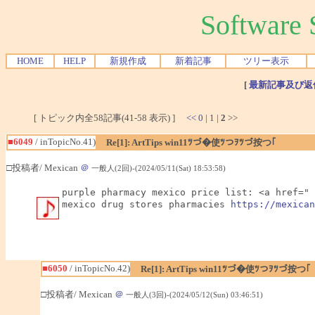
Softwar
HOME
HELP
新規作成
新着記事
ツリー表示
[
最新記事及び返
[ トピック内全58記事(41-58 表示) ]
<<
0
|
1
|
2
>>
■6049
/ inTopicNo.41)
Re[1]: ArtTips win11ﾂづ�使ﾂつｦﾂづ按つ｢
□投稿者/ Mexican
＠
一般人(2回)-(2024/05/11(Sat) 18:53:58)
purple pharmacy mexico price list: <a href=" 
mexico drug stores pharmacies 
https://mexican
■6050
/ inTopicNo.42)
Re[1]: ArtTips win11ﾂづ�使ﾂつｦﾂづ按つ｢
□投稿者/ Mexican
＠
一般人(3回)-(2024/05/12(Sun) 03:46:51)