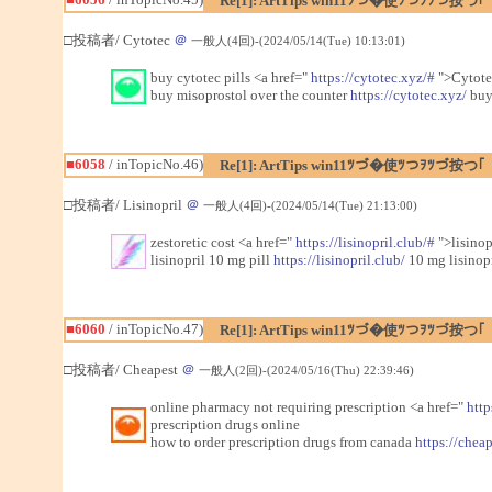
Re[1]: ArtTips win11ﾂづ�使ﾂつｦﾂづ按つ｢
□投稿者/ Cytotec
＠
一般人(4回)-(2024/05/14(Tue) 10:13:01)
buy cytotec pills <a href="
https://cytotec.xyz/#
">Cytote
buy misoprostol over the counter
https://cytotec.xyz/
buy 
■6058
/ inTopicNo.46)
Re[1]: ArtTips win11ﾂづ�使ﾂつｦﾂづ按つ｢
□投稿者/ Lisinopril
＠
一般人(4回)-(2024/05/14(Tue) 21:13:00)
zestoretic cost <a href="
https://lisinopril.club/#
">lisinop
lisinopril 10 mg pill
https://lisinopril.club/
10 mg lisinopr
■6060
/ inTopicNo.47)
Re[1]: ArtTips win11ﾂづ�使ﾂつｦﾂづ按つ｢
□投稿者/ Cheapest
＠
一般人(2回)-(2024/05/16(Thu) 22:39:46)
online pharmacy not requiring prescription <a href="
http
prescription drugs online
how to order prescription drugs from canada
https://chea