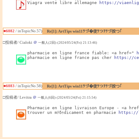
Viagra vente libre allemagne 
https://viaenlig
■6082
/ inTopicNo.57)
Re[1]: ArtTips win11ﾂづ�使ﾂつｦﾂづ按つ｢
□投稿者/ Cialoki
＠
一般人(2回)-(2024/05/24(Fri) 21:13:46)
pharmacie en ligne france fiable: <a href=" 
h
pharmacie en ligne france pas cher 
https://ce
■6083
/ inTopicNo.58)
Re[1]: ArtTips win11ﾂづ�使ﾂつｦﾂづ按つ｢
□投稿者/ Levitra
＠
一般人(6回)-(2024/05/24(Fri) 21:15:54)
Pharmacie en ligne livraison Europe - <a href
trouver un mﾃδｩdicament en pharmacie 
https://