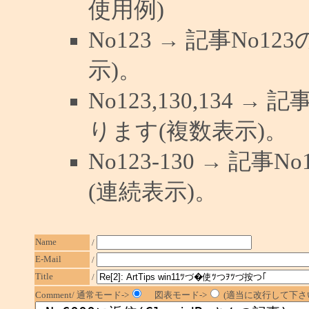
使用例)
No123 → 記事No
示)。
No123,130,134 →
ります(複数表示)。
No123-130 → 記
(連続表示)。
Name
/
E-Mail
/
Title
/
Comment/ 通常モード->
図表モード->
(適当に改行して下さい