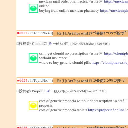
mexican mail order pharmacies: <a href="
https://mexica
online
buying from online mexican pharmacy
https://mexicanp
■6052
/ inTopicNo.43)
Re[1]: ArtTips win11ﾂづ�使ﾂつｦﾂづ按つ｢
□投稿者/ ClomidCl
＠
一般人(2回)-(2024/05/13(Mon) 23:16:09)
can i get clomid no prescription <a href="
https://clomip
without insurance
where to buy generic clomid pills
https://clomiphene.sho
■6054
/ inTopicNo.44)
Re[1]: ArtTips win11ﾂづ�使ﾂつｦﾂづ按つ｢
□投稿者/ Propecia
＠
一般人(2回)-(2024/05/14(Tue) 02:32:05)
cost of generic propecia without dr prescription <a href="
propecia
cost of generic propecia tablets
https://propeciaf.online/
o
■6056
/ inTopicNo.45)