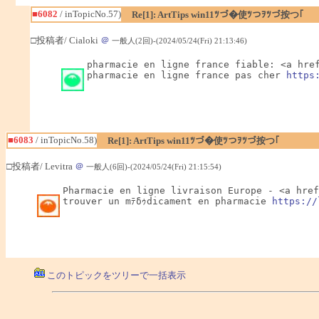
■6082
/ inTopicNo.57)
Re[1]: ArtTips win11ﾂづ�使ﾂつｦﾂづ按つ｢
□投稿者/ Cialoki
＠
一般人(2回)-(2024/05/24(Fri) 21:13:46)
pharmacie en ligne france fiable: <a hre
pharmacie en ligne france pas cher 
https
■6083
/ inTopicNo.58)
Re[1]: ArtTips win11ﾂづ�使ﾂつｦﾂづ按つ｢
□投稿者/ Levitra
＠
一般人(6回)-(2024/05/24(Fri) 21:15:54)
Pharmacie en ligne livraison Europe - <a href
trouver un mﾃδｩdicament en pharmacie 
https://
このトピックをツリーで一括表示