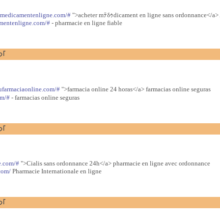
eumedicamentenligne.com/#
">acheter mﾃδｩdicament en ligne sans ordonnance</a> 
amentenligne.com/#
- pharmacie en ligne fiable
つ｢
eufarmaciaonline.com/#
">farmacia online 24 horas</a> farmacias online seguras
om/#
- farmacias online seguras
つ｢
e.com/#
">Cialis sans ordonnance 24h</a> pharmacie en ligne avec ordonnance
com/
Pharmacie Internationale en ligne
つ｢