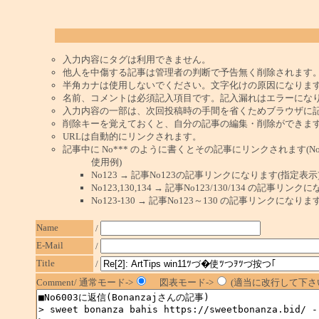
入力内容にタグは利用できません。
他人を中傷する記事は管理者の判断で予告無く削除されます
半角カナは使用しないでください。文字化けの原因になりま
名前、コメントは必須記入項目です。記入漏れはエラーにな
入力内容の一部は、次回投稿時の手間を省くためブラウザに
削除キーを覚えておくと、自分の記事の編集・削除ができま
URLは自動的にリンクされます。
記事中に No*** のように書くとその記事にリンクされます(No 
使用例)
No123 → 記事No123の記事リンクになります(指定表示
No123,130,134 → 記事No123/130/134 の記事リ
No123-130 → 記事No123～130 の記事リンクになり
Name
/
E-Mail
/
Title
/
Comment/ 通常モード->
図表モード->
(適当に改行して下さい