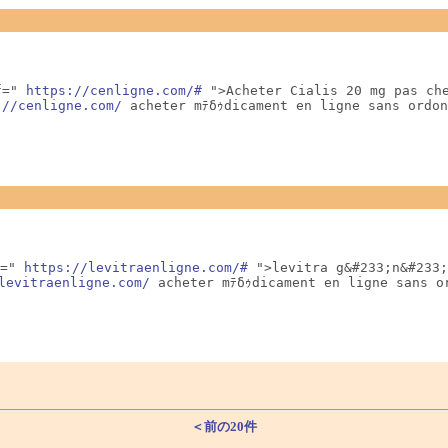
f=" 
https://cenligne.com/#
 ">Acheter Cialis 20 mg pas che
://cenligne.com/
 acheter mﾃδｩdicament en ligne sans ordo
=" 
https://levitraenligne.com/#
 ">levitra g&#233;n&#233;
levitraenligne.com/
 acheter mﾃδｩdicament en ligne sans o
＜前の20件