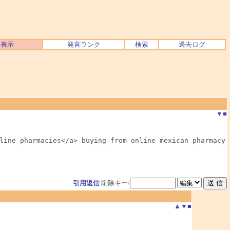
ク表示
発言ランク
検索
過去ログ
▼
■
ine pharmacies</a> buying from online mexican pharmacy

引用返信
削除キー/
▲
▼
■