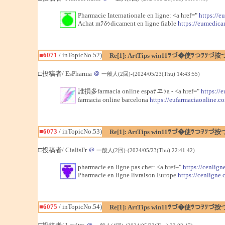
Pharmacie Internationale en ligne: <a href="
https://
Achat mﾃδｩdicament en ligne fiable
https://eumedic
■6071
/ inTopicNo.52)
Re[1]: ArtTips win11ﾂづ�使ﾂつｦﾂづ按
□投稿者/ EsPharma
＠
一般人(2回)-(2024/05/23(Thu) 14:43:55)
誰損多farmacia online espaﾃヱｯa - <a href="
https://
farmacia online barcelona
https://eufarmaciaonline.c
■6073
/ inTopicNo.53)
Re[1]: ArtTips win11ﾂづ�使ﾂつｦﾂづ按
□投稿者/ CialisFr
＠
一般人(2回)-(2024/05/23(Thu) 22:41:42)
pharmacie en ligne pas cher: <a href="
https://cenlign
Pharmacie en ligne livraison Europe
https://cenligne.
■6075
/ inTopicNo.54)
Re[1]: ArtTips win11ﾂづ�使ﾂつｦﾂづ按