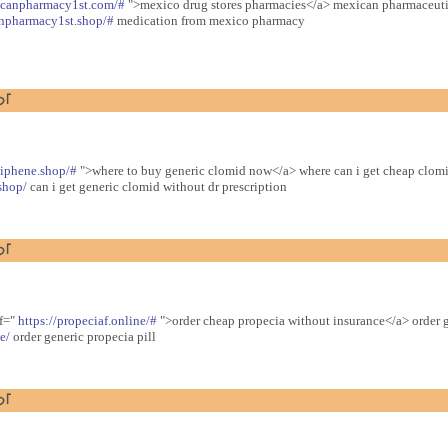
icanpharmacy1st.com/#
">mexico drug stores pharmacies</a> mexican pharmaceuti
anpharmacy1st.shop/#
medication from mexico pharmacy
つ｢
miphene.shop/#
">where to buy generic clomid now</a> where can i get cheap clomi
shop/
can i get generic clomid without dr prescription
つ｢
ef="
https://propeciaf.online/#
">order cheap propecia without insurance</a> order 
e/
order generic propecia pill
つ｢