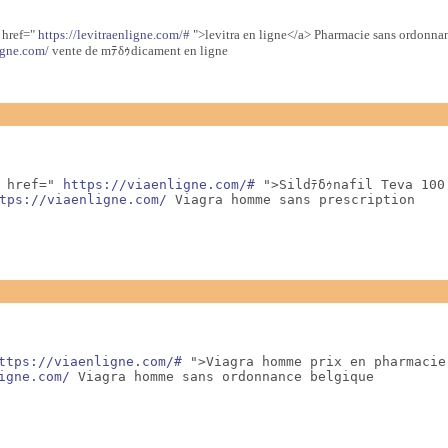
a href="
https://levitraenligne.com/#
">levitra en ligne</a> Pharmacie sans ordonna
ligne.com/
vente de mﾃδｩdicament en ligne
 href=" 
https://viaenligne.com/#
 ">Sildﾃδｩnafil Teva 100
tps://viaenligne.com/
 Viagra homme sans prescription
ttps://viaenligne.com/#
 ">Viagra homme prix en pharmacie
igne.com/
 Viagra homme sans ordonnance belgique