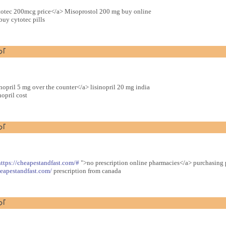
otec 200mcg price</a> Misoprostol 200 mg buy online
buy cytotec pills
つ｢
nopril 5 mg over the counter</a> lisinopril 20 mg india
opril cost
つ｢
https://cheapestandfast.com/#
">no prescription online pharmacies</a> purchasing p
heapestandfast.com/
prescription from canada
つ｢