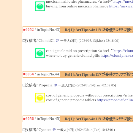
mexican mail order pharmacies: <a href="
https://mex
buying from online mexican pharmacy
https://mexic
■6052
/ inTopicNo.43)
Re[1]: ArtTips win11ﾂづ�使ﾂつｦﾂづ按
□投稿者/ ClomidCl
＠
一般人(2回)-(2024/05/13(Mon) 23:16:09)
can i get clomid no prescription <a href="
https://clo
where to buy generic clomid pills
https://clomiphene.
■6054
/ inTopicNo.44)
Re[1]: ArtTips win11ﾂづ�使ﾂつｦﾂづ按
□投稿者/ Propecia
＠
一般人(2回)-(2024/05/14(Tue) 02:32:05)
cost of generic propecia without dr prescription <a hr
cost of generic propecia tablets
https://propeciaf.onlin
■6056
/ inTopicNo.45)
Re[1]: ArtTips win11ﾂづ�使ﾂつｦﾂづ按
□投稿者/ Cytotec
＠
一般人(4回)-(2024/05/14(Tue) 10:13:01)