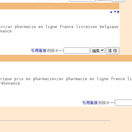
▲
▼
■
r</a> pharmacie en ligne france livraison belgique

nnance
引用返信
削除キー/
rique prix en pharmacie</a> pharmacie en ligne france li
rdonnance
引用返信
削除キー/