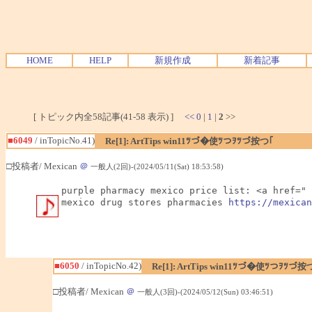
HOME
HELP
新規作成
新着記事
[ トピック内全58記事(41-58 表示) ]
<<
0
|
1
|
2
>>
■6049
/ inTopicNo.41)
Re[1]: ArtTips win11ﾂづ�使ﾂつｦﾂづ按つ｢
□投稿者/ Mexican
＠
一般人(2回)-(2024/05/11(Sat) 18:53:58)
purple pharmacy mexico price list: <a href=" 
mexico drug stores pharmacies 
https://mexican
■6050
/ inTopicNo.42)
Re[1]: ArtTips win11ﾂづ�使ﾂつｦﾂづ按
□投稿者/ Mexican
＠
一般人(3回)-(2024/05/12(Sun) 03:46:51)