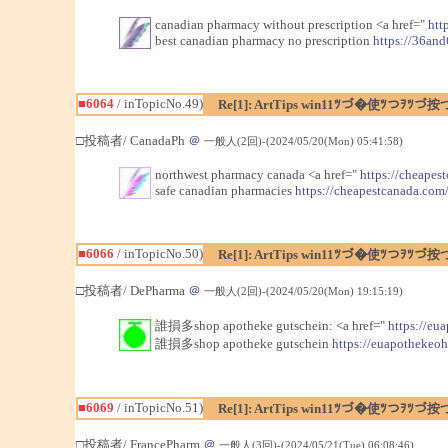
canadian pharmacy without prescription <a href="
htt
best canadian pharmacy no prescription
https://36and
■6064
/ inTopicNo.49)
Re[1]: ArtTips win11ﾂづ�使ﾂつｦﾂづ按
□投稿者/ CanadaPh
＠
一般人(2回)-(2024/05/20(Mon) 05:41:58)
northwest pharmacy canada <a href="
https://cheapes
safe canadian pharmacies
https://cheapestcanada.com
■6066
/ inTopicNo.50)
Re[1]: ArtTips win11ﾂづ�使ﾂつｦﾂづ按
□投稿者/ DePharma
＠
一般人(2回)-(2024/05/20(Mon) 19:15:19)
誰損多shop apotheke gutschein: <a href="
https://eu
誰損多shop apotheke gutschein
https://euapothekeo
■6069
/ inTopicNo.51)
Re[1]: ArtTips win11ﾂづ�使ﾂつｦﾂづ按
□投稿者/ FrancePharm
＠
一般人(3回)-(2024/05/21(Tue) 06:08:46)