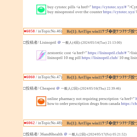
buy cytotec pills <a href="
https://cytotec.xyz/#
">Cyt
buy misoprostol over the counter
https://cytotec.xyz/
■6058
/ inTopicNo.46)
Re[1]: ArtTips win11ﾂづ�使ﾂつｦﾂづ按
□投稿者/ Lisinopril
＠
一般人(4回)-(2024/05/14(Tue) 21:13:00)
zestoretic cost <a href="
https://lisinopril.club/#
">lisi
lisinopril 10 mg pill
https://lisinopril.club/
10 mg lisin
■6060
/ inTopicNo.47)
Re[1]: ArtTips win11ﾂづ�使ﾂつｦﾂづ按
□投稿者/ Cheapest
＠
一般人(2回)-(2024/05/16(Thu) 22:39:46)
online pharmacy not requiring prescription <a href="
how to order prescription drugs from canada
https://c
■6062
/ inTopicNo.48)
Re[1]: ArtTips win11ﾂづ�使ﾂつｦﾂづ按
□投稿者/ 36and6health
＠
一般人(2回)-(2024/05/17(Fri) 05:21:52)