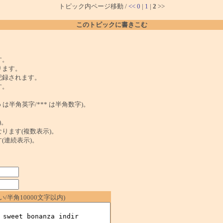
トピック内ページ移動 /
<<
0
|
1
|
2
>>
このトピックに書きこむ
。
す。
ります。
記録されます。
す。
は半角英字/*** は半角数字)。
)。
ンクになります(複数表示)。
ます(連続表示)。
/半角10000文字以内)