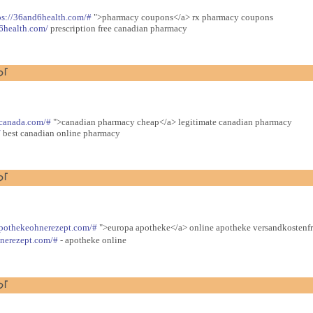
ps://36and6health.com/#
">pharmacy coupons</a> rx pharmacy coupons
6health.com/
prescription free canadian pharmacy
つ｢
tcanada.com/#
">canadian pharmacy cheap</a> legitimate canadian pharmacy
/
best canadian online pharmacy
つ｢
apothekeohnerezept.com/#
">europa apotheke</a> online apotheke versandkostenfr
hnerezept.com/#
- apotheke online
つ｢