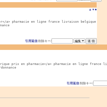
▲
▼
■
r</a> pharmacie en ligne france livraison belgique

nnance
引用返信
削除キー/
rique prix en pharmacie</a> pharmacie en ligne france li
rdonnance
引用返信
削除キー/