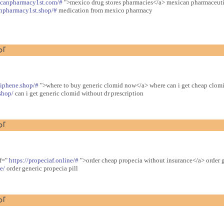
icanpharmacy1st.com/#
">mexico drug stores pharmacies</a> mexican pharmaceuti
anpharmacy1st.shop/#
medication from mexico pharmacy
つ｢
miphene.shop/#
">where to buy generic clomid now</a> where can i get cheap clomi
shop/
can i get generic clomid without dr prescription
つ｢
ef="
https://propeciaf.online/#
">order cheap propecia without insurance</a> order 
e/
order generic propecia pill
つ｢