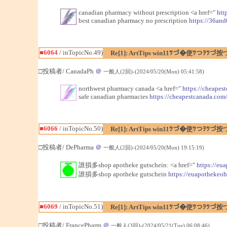
canadian pharmacy without prescription <a href="
htt
best canadian pharmacy no prescription
https://36and
■6064
/ inTopicNo.49)
Re[1]: ArtTips win11ﾂづ�使ﾂつｦﾂづ按
□投稿者/ CanadaPh
＠
一般人(2回)-(2024/05/20(Mon) 05:41:58)
northwest pharmacy canada <a href="
https://cheapes
safe canadian pharmacies
https://cheapestcanada.com
■6066
/ inTopicNo.50)
Re[1]: ArtTips win11ﾂづ�使ﾂつｦﾂづ按
□投稿者/ DePharma
＠
一般人(2回)-(2024/05/20(Mon) 19:15:19)
誰損多shop apotheke gutschein: <a href="
https://eu
誰損多shop apotheke gutschein
https://euapothekeo
■6069
/ inTopicNo.51)
Re[1]: ArtTips win11ﾂづ�使ﾂつｦﾂづ按
□投稿者/ FrancePharm
＠
一般人(3回)-(2024/05/21(Tue) 06:08:46)