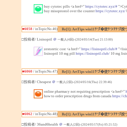
buy cytotec pills <a href="
https://cytotec.xyz/#
">Cyt
buy misoprostol over the counter
https://cytotec.xyz/
■6058
/ inTopicNo.46)
Re[1]: ArtTips win11ﾂづ�使ﾂつｦﾂづ按
□投稿者/ Lisinopril
＠
一般人(4回)-(2024/05/14(Tue) 21:13:00)
zestoretic cost <a href="
https://lisinopril.club/#
">lisi
lisinopril 10 mg pill
https://lisinopril.club/
10 mg lisin
■6060
/ inTopicNo.47)
Re[1]: ArtTips win11ﾂづ�使ﾂつｦﾂづ按
□投稿者/ Cheapest
＠
一般人(2回)-(2024/05/16(Thu) 22:39:46)
online pharmacy not requiring prescription <a href="
how to order prescription drugs from canada
https://c
■6062
/ inTopicNo.48)
Re[1]: ArtTips win11ﾂづ�使ﾂつｦﾂづ按
□投稿者/ 36and6health
＠
一般人(2回)-(2024/05/17(Fri) 05:21:52)