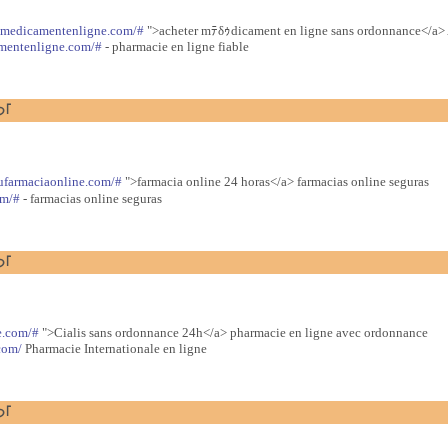
eumedicamentenligne.com/#
">acheter mﾃδｩdicament en ligne sans ordonnance</a> 
amentenligne.com/#
- pharmacie en ligne fiable
つ｢
eufarmaciaonline.com/#
">farmacia online 24 horas</a> farmacias online seguras
om/#
- farmacias online seguras
つ｢
e.com/#
">Cialis sans ordonnance 24h</a> pharmacie en ligne avec ordonnance
com/
Pharmacie Internationale en ligne
つ｢