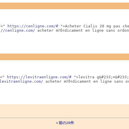
f=" 
https://cenligne.com/#
 ">Acheter Cialis 20 mg pas che
://cenligne.com/
 acheter mﾃδｩdicament en ligne sans ordo
=" 
https://levitraenligne.com/#
 ">levitra g&#233;n&#233;
levitraenligne.com/
 acheter mﾃδｩdicament en ligne sans o
＜前の20件