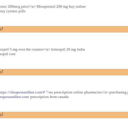
otec 200mcg price</a> Misoprostol 200 mg buy online
buy cytotec pills
つ｢
nopril 5 mg over the counter</a> lisinopril 20 mg india
opril cost
つ｢
https://cheapestandfast.com/#
">no prescription online pharmacies</a> purchasing p
heapestandfast.com/
prescription from canada
つ｢