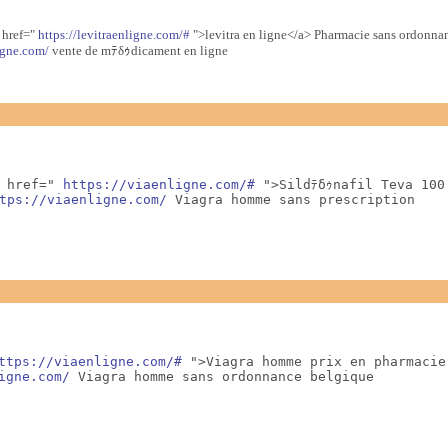
a href="
https://levitraenligne.com/#
">levitra en ligne</a> Pharmacie sans ordonna
ligne.com/
vente de mﾃδｩdicament en ligne
 href=" 
https://viaenligne.com/#
 ">Sildﾃδｩnafil Teva 100
tps://viaenligne.com/
 Viagra homme sans prescription
ttps://viaenligne.com/#
 ">Viagra homme prix en pharmacie
igne.com/
 Viagra homme sans ordonnance belgique