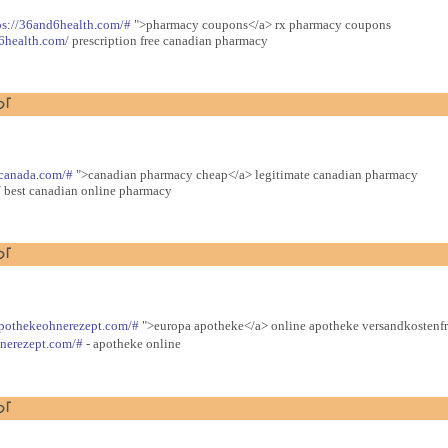
ps://36and6health.com/#
">pharmacy coupons</a> rx pharmacy coupons
6health.com/
prescription free canadian pharmacy
つ｢
tcanada.com/#
">canadian pharmacy cheap</a> legitimate canadian pharmacy
/
best canadian online pharmacy
つ｢
apothekeohnerezept.com/#
">europa apotheke</a> online apotheke versandkostenfr
hnerezept.com/#
- apotheke online
つ｢