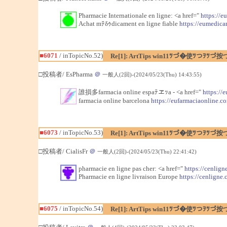
Pharmacie Internationale en ligne: <a href="
https://
Achat mﾃδｩdicament en ligne fiable
https://eumedic
■6071
/ inTopicNo.52)
Re[1]: ArtTips win11ﾂづ�使ﾂつｦﾂづ按
□投稿者/ EsPharma
＠
一般人(2回)-(2024/05/23(Thu) 14:43:55)
誰損多farmacia online espaﾃヱｯa - <a href="
https://
farmacia online barcelona
https://eufarmaciaonline.c
■6073
/ inTopicNo.53)
Re[1]: ArtTips win11ﾂづ�使ﾂつｦﾂづ按
□投稿者/ CialisFr
＠
一般人(2回)-(2024/05/23(Thu) 22:41:42)
pharmacie en ligne pas cher: <a href="
https://cenlign
Pharmacie en ligne livraison Europe
https://cenligne.
■6075
/ inTopicNo.54)
Re[1]: ArtTips win11ﾂづ�使ﾂつｦﾂづ按