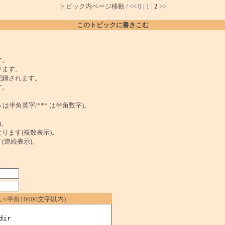
トピック内ページ移動 /
<<
0
|
1
|
2
>>
このトピックに書きこむ
。
す。
ります。
記録されます。
す。
は半角英字/*** は半角数字)。
)。
ンクになります(複数表示)。
ます(連続表示)。
/半角10000文字以内)