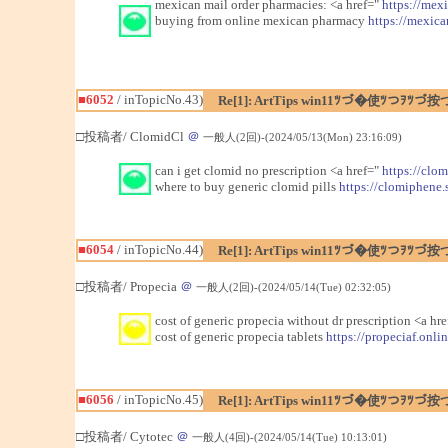
mexican mail order pharmacies: <a href="
https://mex
buying from online mexican pharmacy
https://mexic
■6052
/ inTopicNo.43)
Re[1]: ArtTips win11ﾂづ�使ﾂつｦﾂづ按
□投稿者/ ClomidCl
＠
一般人(2回)-(2024/05/13(Mon) 23:16:09)
can i get clomid no prescription <a href="
https://clo
where to buy generic clomid pills
https://clomiphene.
■6054
/ inTopicNo.44)
Re[1]: ArtTips win11ﾂづ�使ﾂつｦﾂづ按
□投稿者/ Propecia
＠
一般人(2回)-(2024/05/14(Tue) 02:32:05)
cost of generic propecia without dr prescription <a hr
cost of generic propecia tablets
https://propeciaf.onlin
■6056
/ inTopicNo.45)
Re[1]: ArtTips win11ﾂづ�使ﾂつｦﾂづ按
□投稿者/ Cytotec
＠
一般人(4回)-(2024/05/14(Tue) 10:13:01)