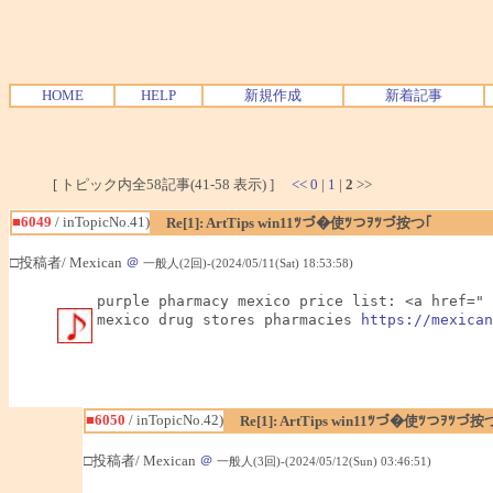
HOME
HELP
新規作成
新着記事
[ トピック内全58記事(41-58 表示) ]
<<
0
|
1
|
2
>>
■6049
/ inTopicNo.41)
Re[1]: ArtTips win11ﾂづ�使ﾂつｦﾂづ按つ｢
□投稿者/ Mexican
＠
一般人(2回)-(2024/05/11(Sat) 18:53:58)
purple pharmacy mexico price list: <a href=" 
mexico drug stores pharmacies 
https://mexican
■6050
/ inTopicNo.42)
Re[1]: ArtTips win11ﾂづ�使ﾂつｦﾂづ按
□投稿者/ Mexican
＠
一般人(3回)-(2024/05/12(Sun) 03:46:51)