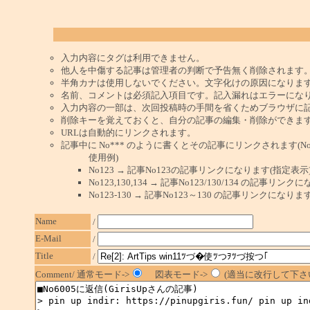
入力内容にタグは利用できません。
他人を中傷する記事は管理者の判断で予告無く削除されます
半角カナは使用しないでください。文字化けの原因になりま
名前、コメントは必須記入項目です。記入漏れはエラーにな
入力内容の一部は、次回投稿時の手間を省くためブラウザに
削除キーを覚えておくと、自分の記事の編集・削除ができま
URLは自動的にリンクされます。
記事中に No*** のように書くとその記事にリンクされます(No 
使用例)
No123 → 記事No123の記事リンクになります(指定表示
No123,130,134 → 記事No123/130/134 の記事リ
No123-130 → 記事No123～130 の記事リンクになり
Name
/
E-Mail
/
Title
/
Comment/ 通常モード->
図表モード->
(適当に改行して下さい