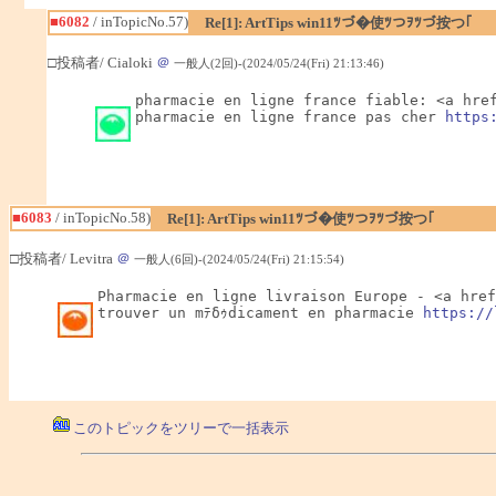
■6082
/ inTopicNo.57)
Re[1]: ArtTips win11ﾂづ�使ﾂつｦﾂづ按つ｢
□投稿者/ Cialoki
＠
一般人(2回)-(2024/05/24(Fri) 21:13:46)
pharmacie en ligne france fiable: <a hre
pharmacie en ligne france pas cher 
https
■6083
/ inTopicNo.58)
Re[1]: ArtTips win11ﾂづ�使ﾂつｦﾂづ按つ｢
□投稿者/ Levitra
＠
一般人(6回)-(2024/05/24(Fri) 21:15:54)
Pharmacie en ligne livraison Europe - <a href
trouver un mﾃδｩdicament en pharmacie 
https://
このトピックをツリーで一括表示