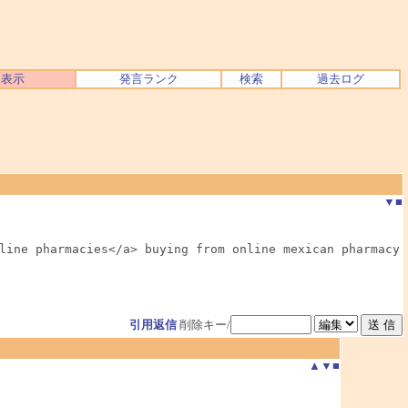
ク表示
発言ランク
検索
過去ログ
▼
■
ine pharmacies</a> buying from online mexican pharmacy

引用返信
削除キー/
▲
▼
■