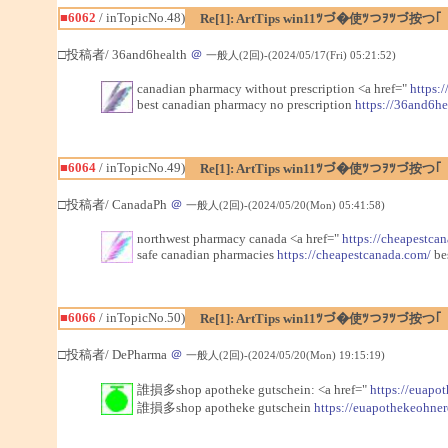
■6062
/ inTopicNo.48)
Re[1]: ArtTips win11ﾂづ�使ﾂつｦﾂづ按つ｢
□投稿者/ 36and6health
＠
一般人(2回)-(2024/05/17(Fri) 05:21:52)
canadian pharmacy without prescription <a href="
https:
best canadian pharmacy no prescription
https://36and6he
■6064
/ inTopicNo.49)
Re[1]: ArtTips win11ﾂづ�使ﾂつｦﾂづ按つ｢
□投稿者/ CanadaPh
＠
一般人(2回)-(2024/05/20(Mon) 05:41:58)
northwest pharmacy canada <a href="
https://cheapestca
safe canadian pharmacies
https://cheapestcanada.com/
be
■6066
/ inTopicNo.50)
Re[1]: ArtTips win11ﾂづ�使ﾂつｦﾂづ按つ｢
□投稿者/ DePharma
＠
一般人(2回)-(2024/05/20(Mon) 19:15:19)
誰損多shop apotheke gutschein: <a href="
https://euapo
誰損多shop apotheke gutschein
https://euapothekeohne