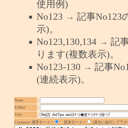
使用例)
No123 → 記事No
示)。
No123,130,134 →
ります(複数表示)。
No123-130 → 記
(連続表示)。
Name
/
E-Mail
/
Title
/
Comment/ 通常モード->
図表モード->
(適当に改行して下さい