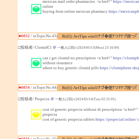
mexican mail order pharmacies: <a href="
https://mexica
online
buying from online mexican pharmacy
https://mexicanp
■6052
/ inTopicNo.43)
Re[1]: ArtTips win11ﾂづ�使ﾂつｦﾂづ按つ｢
□投稿者/ ClomidCl
＠
一般人(2回)-(2024/05/13(Mon) 23:16:09)
can i get clomid no prescription <a href="
https://clomip
without insurance
where to buy generic clomid pills
https://clomiphene.sho
■6054
/ inTopicNo.44)
Re[1]: ArtTips win11ﾂづ�使ﾂつｦﾂづ按つ｢
□投稿者/ Propecia
＠
一般人(2回)-(2024/05/14(Tue) 02:32:05)
cost of generic propecia without dr prescription <a href="
propecia
cost of generic propecia tablets
https://propeciaf.online/
o
■6056
/ inTopicNo.45)