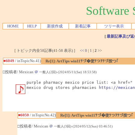
Softwar
HOME
HELP
新規作成
新着記事
ツリー表示
[
最新記事及び返
[ トピック内全58記事(41-58 表示) ]
<<
0
|
1
|
2
>>
■6049
/ inTopicNo.41)
Re[1]: ArtTips win11ﾂづ�使ﾂつｦﾂづ按つ｢
□投稿者/ Mexican
＠
一般人(2回)-(2024/05/11(Sat) 18:53:58)
purple pharmacy mexico price list: <a href=" 
mexico drug stores pharmacies 
https://mexican
■6050
/ inTopicNo.42)
Re[1]: ArtTips win11ﾂづ�使ﾂつｦﾂづ按つ｢
□投稿者/ Mexican
＠
一般人(3回)-(2024/05/12(Sun) 03:46:51)