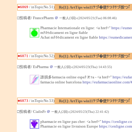
■6069
/ inTopicNo.51)
Re[1]: ArtTips win11ﾂづ�使ﾂつｦﾂづ按つ｢
□投稿者/ FrancePharm
＠
一般人(3回)-(2024/05/21(Tue) 06:08:46)
Pharmacie Internationale en ligne: <a href="
https://eum
mﾃδｩdicament en ligne fiable
Achat mﾃδｩdicament en ligne fiable
https://eumedicame
■6071
/ inTopicNo.52)
Re[1]: ArtTips win11ﾂづ�使ﾂつｦﾂづ按つ｢
□投稿者/ EsPharma
＠
一般人(2回)-(2024/05/23(Thu) 14:43:55)
誰損多farmacia online espaﾃヱｯa - <a href="
https://euf
farmacia online barcelona
https://eufarmaciaonline.com/
■6073
/ inTopicNo.53)
Re[1]: ArtTips win11ﾂづ�使ﾂつｦﾂづ按つ｢
□投稿者/ CialisFr
＠
一般人(2回)-(2024/05/23(Thu) 22:41:42)
pharmacie en ligne pas cher: <a href="
https://cenligne.c
Pharmacie en ligne livraison Europe
https://cenligne.com