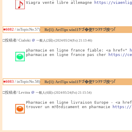
Viagra vente libre allemagne 
https://viaenlig
■6082
/ inTopicNo.57)
Re[1]: ArtTips win11ﾂづ�使ﾂつｦﾂづ按つ｢
□投稿者/ Cialoki
＠
一般人(2回)-(2024/05/24(Fri) 21:13:46)
pharmacie en ligne france fiable: <a href=" 
h
pharmacie en ligne france pas cher 
https://ce
■6083
/ inTopicNo.58)
Re[1]: ArtTips win11ﾂづ�使ﾂつｦﾂづ按つ｢
□投稿者/ Levitra
＠
一般人(6回)-(2024/05/24(Fri) 21:15:54)
Pharmacie en ligne livraison Europe - <a href
trouver un mﾃδｩdicament en pharmacie 
https://