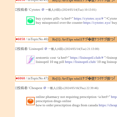
Re[1]: ArtTips win11ﾂづ�使ﾂつｦﾂづ按つ｢
□投稿者/ Cytotec
＠
一般人(4回)-(2024/05/14(Tue) 10:13:01)
buy cytotec pills <a href="
https://cytotec.xyz/#
">Cytote
buy misoprostol over the counter
https://cytotec.xyz/
buy 
■6058
/ inTopicNo.46)
Re[1]: ArtTips win11ﾂづ�使ﾂつｦﾂづ按つ｢
□投稿者/ Lisinopril
＠
一般人(4回)-(2024/05/14(Tue) 21:13:00)
zestoretic cost <a href="
https://lisinopril.club/#
">lisinop
lisinopril 10 mg pill
https://lisinopril.club/
10 mg lisinopr
■6060
/ inTopicNo.47)
Re[1]: ArtTips win11ﾂづ�使ﾂつｦﾂづ按つ｢
□投稿者/ Cheapest
＠
一般人(2回)-(2024/05/16(Thu) 22:39:46)
online pharmacy not requiring prescription <a href="
http
prescription drugs online
how to order prescription drugs from canada
https://chea