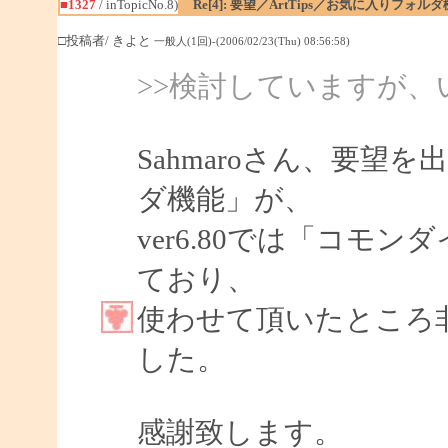
■1327
/ inTopicNo.8)
Re[4]: 要望／ArtTips／お気に入りフォル
□投稿者/ きよと
一般人(1回)-(2006/02/23(Thu) 08:56:58)
>>検討していますが
Sahmaroさん、要
ダ機能」が、
ver6.80では「コモ
ており、
使わせて頂いたところ
した。
感謝致します。