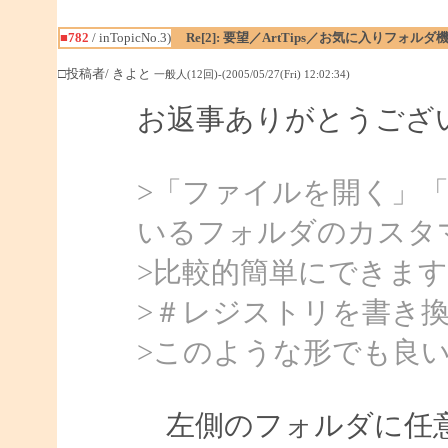
■782
/ inTopicNo.3)
Re[2]: 要望／ArtTips／お気に入りフォルダ
□投稿者/ きよと
一般人(12回)-(2005/05/27(Fri) 12:02:34)
お返事ありがとうござ
>「ファイルを開く」
いるフォルダのカスタ
>比較的簡単にできま
>＃レジストリを書き
>このような形でも良
左側のフォルダに任意