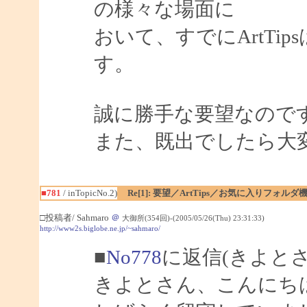
の様々な場面に
おいて、すでにArtTi
す。
誠に勝手な要望なので
また、既出でしたら大
■781
/ inTopicNo.2)
Re[1]: 要望／ArtTips／お気に入りフォルダ
□投稿者/ Sahmaro
＠
大御所(354回)-(2005/05/26(Thu) 23:31:33)
http://www2s.biglobe.ne.jp/~sahmaro/
■
No778
に返信(きよと
きよとさん、こんにちは、