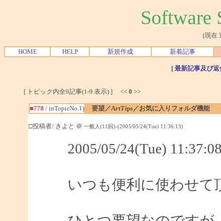
Softwar
(現在
HOME
HELP
新規作成
新着記事
[
最新記事及び返
[ トピック内全9記事(1-9 表示) ] <<
0
>>
■778
/ inTopicNo.1)
要望／ArtTips／お気に入りフォルダ機能
□投稿者/ きよと
＠
一般人(11回)-(2005/05/24(Tue) 11:36:13)
2005/05/24(Tue) 11:3
いつも便利に使わせて
ひとつ要望なのですが