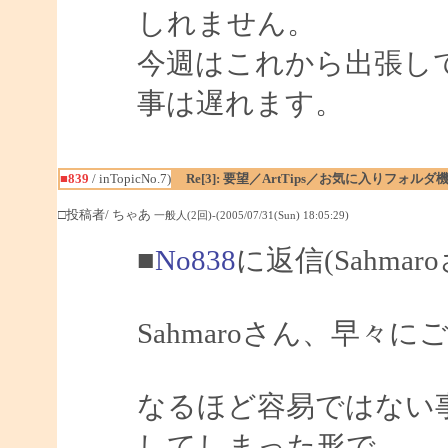
しれません。
今週はこれから出張し
事は遅れます。
■839
/ inTopicNo.7)
Re[3]: 要望／ArtTips／お気に入りフォルダ
□投稿者/ ちゃあ
一般人(2回)-(2005/07/31(Sun) 18:05:29)
■
No838
に返信(Sahmar
Sahmaroさん、早
なるほど容易ではない
してしまった形で