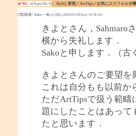
■786
/ inTopicNo.4)
Re[1]: 要望／ArtTips／お気に入りフォルダ
□投稿者/ Sako
一般人(1回)-(2005/05/29(Sun) 18:38:16)
きよとさん，Sahmaro
横から失礼します．
Sakoと申します．（古く
きよとさんのご要望を
これは自分もも以前か
ただArtTipsで扱う
題にしたことはあって
たと思います．