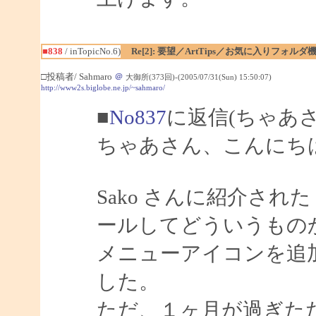
■838
/ inTopicNo.6)
Re[2]: 要望／ArtTips／お気に入りフォルダ
□投稿者/ Sahmaro
＠
大御所(373回)-(2005/07/31(Sun) 15:50:07)
http://www2s.biglobe.ne.jp/~sahmaro/
■
No837
に返信(ちゃあ
ちゃあさん、こんにちは、
Sako さんに紹介された Di
ールしてどういうもの
メニューアイコンを追
した。
ただ、１ヶ月が過ぎた