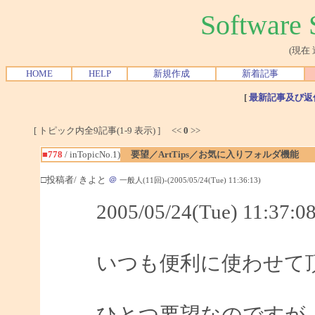
Softwar
(現在
HOME
HELP
新規作成
新着記事
[
最新記事及び返
[ トピック内全9記事(1-9 表示) ] <<
0
>>
■778
/ inTopicNo.1)
要望／ArtTips／お気に入りフォルダ機能
□投稿者/ きよと
＠
一般人(11回)-(2005/05/24(Tue) 11:36:13)
2005/05/24(Tue) 11:3
いつも便利に使わせて
ひとつ要望なのですが