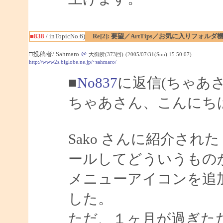
■838
/ inTopicNo.6)
Re[2]: 要望／ArtTips／お気に入りフォルダ
□投稿者/ Sahmaro
＠
大御所(373回)-(2005/07/31(Sun) 15:50:07)
http://www2s.biglobe.ne.jp/~sahmaro/
■
No837
に返信(ちゃあ
ちゃあさん、こんにちは、
Sako さんに紹介された Di
ールしてどういうもの
メニューアイコンを追
した。
ただ、１ヶ月が過ぎた