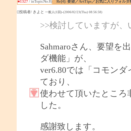
■1327
/ inTopicNo.8)
Re[4]: 要望／ArtTips／お気に入りフォル
□投稿者/ きよと
一般人(1回)-(2006/02/23(Thu) 08:56:58)
>>検討していますが
Sahmaroさん、要
ダ機能」が、
ver6.80では「コモ
ており、
使わせて頂いたところ
した。
感謝致します。