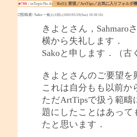
■786
/ inTopicNo.4)
Re[1]: 要望／ArtTips／お気に入りフォルダ
□投稿者/ Sako
一般人(1回)-(2005/05/29(Sun) 18:38:16)
きよとさん，Sahmaro
横から失礼します．
Sakoと申します．（古く
きよとさんのご要望を
これは自分もも以前か
ただArtTipsで扱う
題にしたことはあって
たと思います．