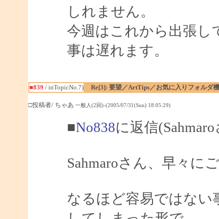
しれません。
今週はこれから出張し
事は遅れます。
■839
/ inTopicNo.7)
Re[3]: 要望／ArtTips／お気に入りフォルダ
□投稿者/ ちゃあ
一般人(2回)-(2005/07/31(Sun) 18:05:29)
■
No838
に返信(Sahmar
Sahmaroさん、早
なるほど容易ではない
してしまった形で