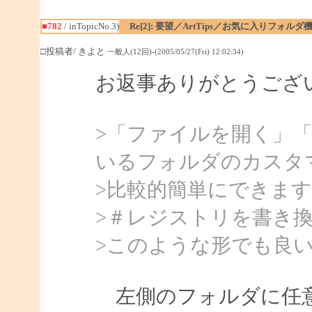
■782
/ inTopicNo.3)
Re[2]: 要望／ArtTips／お気に入りフォルダ
□投稿者/ きよと
一般人(12回)-(2005/05/27(Fri) 12:02:34)
お返事ありがとうござ
>「ファイルを開く」
いるフォルダのカスタ
>比較的簡単にできま
>＃レジストリを書き
>このような形でも良
左側のフォルダに任意