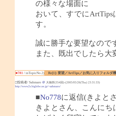
の様々な場面に
おいて、すでにArtTi
す。
誠に勝手な要望なので
また、既出でしたら大
■781
/ inTopicNo.2)
Re[1]: 要望／ArtTips／お気に入りフォルダ
□投稿者/ Sahmaro
＠
大御所(354回)-(2005/05/26(Thu) 23:31:33)
http://www2s.biglobe.ne.jp/~sahmaro/
■
No778
に返信(きよと
きよとさん、こんにちは、