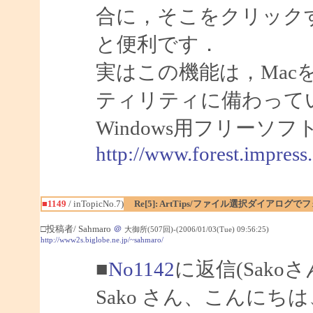
合に，そこをクリック
と便利です．
実はこの機能は，Mac
ティリティに備わって
Windows用フリーソフト「
http://www.forest.impress.
■1149
/ inTopicNo.7)
Re[5]: ArtTips/ファイル選択ダイアログ
□投稿者/ Sahmaro
＠
大御所(507回)-(2006/01/03(Tue) 09:56:25)
http://www2s.biglobe.ne.jp/~sahmaro/
■
No1142
に返信(Sako
Sako さん、こんにちは、