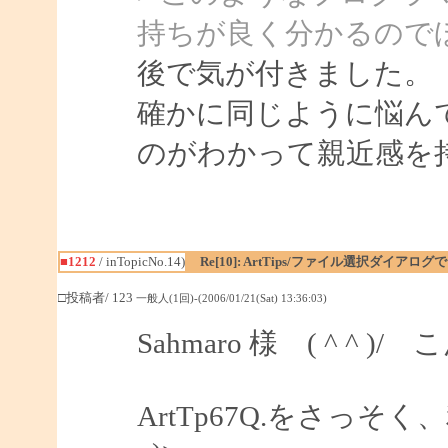
持ちが良く分かるので
後で気が付きました。
確かに同じように悩ん
のがわかって親近感を
■1212
/ inTopicNo.14)
Re[10]: ArtTips/ファイル選択ダイア
□投稿者/ 123
一般人(1回)-(2006/01/21(Sat) 13:36:03)
Sahmaro 様 ( ^ ^ )
ArtTp67Q.をさっそ