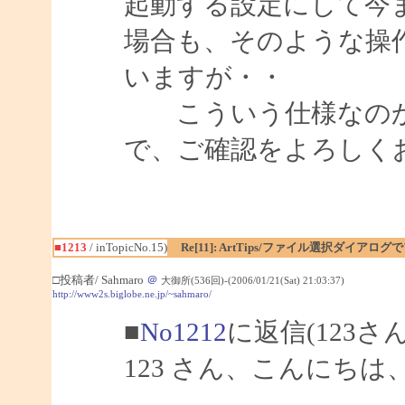
起動する設定にして今
場合も、そのような操
いますが・・
こういう仕様なのか
で、ご確認をよろしくお願
■1213
/ inTopicNo.15)
Re[11]: ArtTips/ファイル選択ダイアロ
□投稿者/ Sahmaro
＠
大御所(536回)-(2006/01/21(Sat) 21:03:37)
http://www2s.biglobe.ne.jp/~sahmaro/
■
No1212
に返信(123さ
123 さん、こんにちは、S