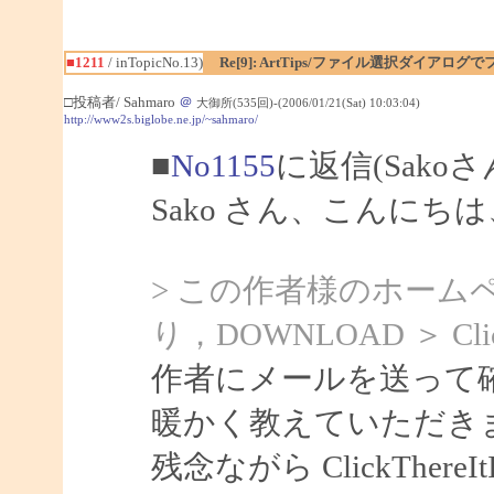
■1211
/ inTopicNo.13)
Re[9]: ArtTips/ファイル選択ダイアロ
□投稿者/ Sahmaro
＠
大御所(535回)-(2006/01/21(Sat) 10:03:04)
http://www2s.biglobe.ne.jp/~sahmaro/
■
No1155
に返信(Sako
Sako さん、こんにちは、
> この作者様のホーム
り，DOWNLOAD ＞ Cli
作者にメールを送って
暖かく教えていただき
残念ながら ClickThereI