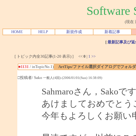
Softwar
(現在
HOME
HELP
新規作成
新着記事
[
最新記事及び返
[ トピック内全30記事(1-20 表示) ] <<
0
|
1
>>
■1131
/ inTopicNo.1)
ArtTips/ファイル選択ダイアログでフォル
□投稿者/ Sako
一般人(4回)-(2006/01/01(Sun) 16:38:09)
Sahmaroさん，Sakoで
あけましておめでとう
今年もよろしくお願い