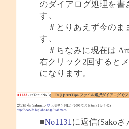
のダイアログ処理を書
す。
＃とりあえず今のまま
す。
＃ちなみに現在は Art
右クリック2回すると
になります。
■1133
/ inTopicNo.3)
Re[1]: ArtTips/ファイル選択ダイアログ
□投稿者/ Sahmaro
＠
大御所(498回)-(2006/01/01(Sun) 21:44:42)
http://www2s.biglobe.ne.jp/~sahmaro/
■
No1131
に返信(Sako