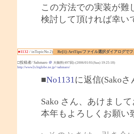
この方法での実装が難
検討して頂ければ幸い
■1132
/ inTopicNo.2)
Re[1]: ArtTips/ファイル選択ダイアログ
□投稿者/ Sahmaro
＠
大御所(497回)-(2006/01/01(Sun) 19:25:18)
http://www2s.biglobe.ne.jp/~sahmaro/
■
No1131
に返信(Sako
Sako さん、あけま
本年もよろしくお願い