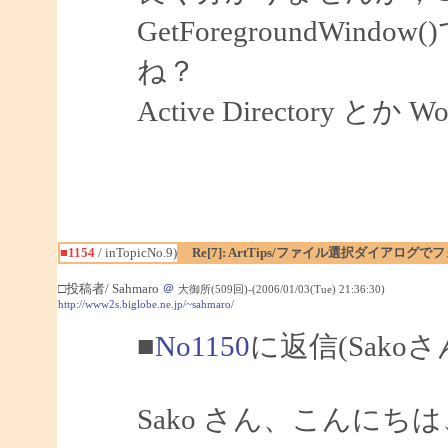
GetForegroundW
ね？
Active Directory とか
■1154
/ inTopicNo.9)
Re[7]: ArtTips/ファイル選択ダイアログ
□投稿者/ Sahmaro
＠
大御所(509回)-(2006/01/03(Tue) 21:36:30)
http://www2s.biglobe.ne.jp/~sahmaro/
■
No1150
に返信(Sako
Sako さん、こんにちは、