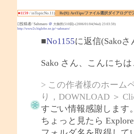
■1159
/ inTopicNo.11)
Re[9]: ArtTips/ファイル選択ダイアロ
□投稿者/ Sahmaro
＠
大御所(510回)-(2006/01/04(Wed) 23:03:59)
http://www2s.biglobe.ne.jp/~sahmaro/
■
No1155
に返信(Sako
Sako さん、こんにちは、
> この作者様のホーム
り，DOWNLOAD ＞ Cli
すごい情報感謝します
ちょっと見たら Explorer 
フォルダ名を取得して