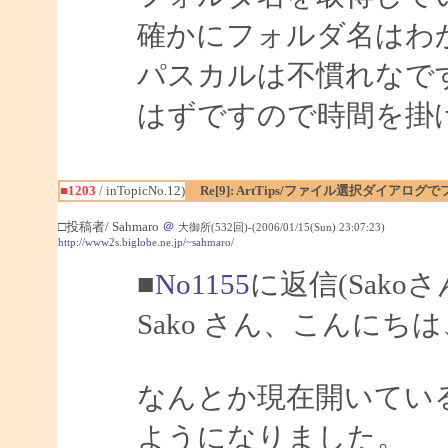
確かにフォルダ名はわ
パスカルは不慣れなで
はずですので時間を掛
■1203
/ inTopicNo.12)
Re[9]: ArtTips/ファイル選択ダイアロ
□投稿者/ Sahmaro
＠
大御所(532回)-(2006/01/15(Sun) 23:07:23)
http://www2s.biglobe.ne.jp/~sahmaro/
■
No1155
に返信(Sako
Sako さん、こんにちは、
なんとか現在開いてい
ようになりました。