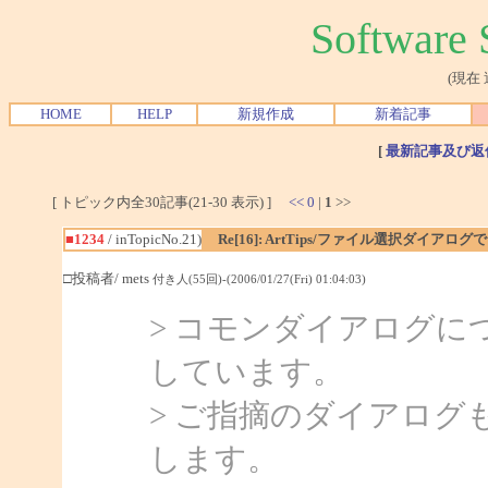
Softwar
(現在
HOME
HELP
新規作成
新着記事
[
最新記事及び返
[ トピック内全30記事(21-30 表示) ]
<<
0
|
1
>>
■1234
/ inTopicNo.21)
Re[16]: ArtTips/ファイル選択ダイア
□投稿者/ mets
付き人(55回)-(2006/01/27(Fri) 01:04:03)
> コモンダイアログ
しています。
> ご指摘のダイアロ
します。