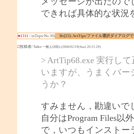
メッセージが出たので
できれば具体的な状況
■1311
/ inTopicNo.30)
Re[25]: ArtTips/ファイル選択ダイアロ
□投稿者/ Sako
一般人(8回)-(2006/02/19(Sun) 20:21:29)
> ArtTip68.ex
いますが、うまくバー
うか？
すみません，勘違いで
自分はProgram Fi
で，いつもインストー