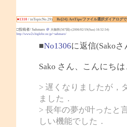
■1310
/ inTopicNo.29)
Re[24]: ArtTips/ファイル選択ダイア
□投稿者/ Sahmaro
＠
大御所(567回)-(2006/02/19(Sun) 16:52:54)
http://www2s.biglobe.ne.jp/~sahmaro/
■
No1306
に返信(Sako
Sako さん、こんにちは、
> 遅くなりましたが，
ました．
> 長年の夢が叶ったと
しい機能でした．