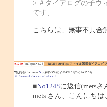
> ＃ダイアログの子
です。
こちらは、無事不具合
■1249
/ inTopicNo.25)
Re[20]: ArtTips/ファイル選択ダイア
□投稿者/ Sahmaro
＠
大御所(550回)-(2006/01/31(Tue) 10:25:24)
http://www2s.biglobe.ne.jp/~sahmaro/
■
No1248
に返信(mets
mets さん、こんにちは、