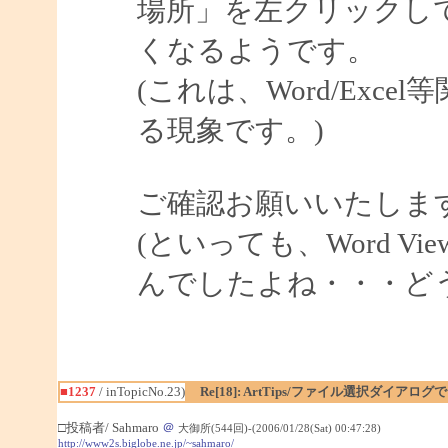
場所」を左クリックし
くなるようです。
(これは、Word/Exce
る現象です。)
ご確認お願いいたしま
(といっても、Word V
んでしたよね・・・ど
■1237
/ inTopicNo.23)
Re[18]: ArtTips/ファイル選択ダイア
□投稿者/ Sahmaro
＠
大御所(544回)-(2006/01/28(Sat) 00:47:28)
http://www2s.biglobe.ne.jp/~sahmaro/