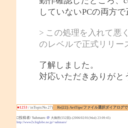
動作確認したところ、ctf
していないPCの両方
> この処理を入れて
のレベルで正式リリー
了解しました。
対応いただきありがと
■1253
/ inTopicNo.27)
Re[22]: ArtTips/ファイル選択ダイア
□投稿者/ Sahmaro
＠
大御所(552回)-(2006/02/01(Wed) 23:09:45)
http://www2s.biglobe.ne.jp/~sahmaro/