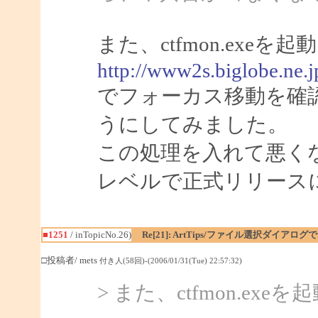
また、ctfmon.ex
http://www2s.biglobe.ne.
でフォーカス移動を確
うにしてみました。
この処理を入れて悪く
レベルで正式リリース
■1251
/ inTopicNo.26)
Re[21]: ArtTips/ファイル選択ダイア
□投稿者/ mets
付き人(58回)-(2006/01/31(Tue) 22:57:32)
> また、ctfmon.e