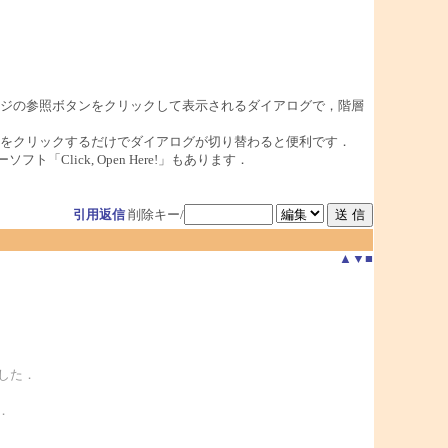
ージの参照ボタンをクリックして表示されるダイアログで，階層
をクリックするだけでダイアログが切り替わると便利です．
lick, Open Here!」もあります．
引用返信
削除キー/
▲
▼
■
した．
．