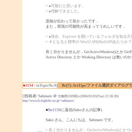
> ●可能だと思います。
> ●理解できました。
意味が伝わって良かったです．
また，実現の可能性が高まってうれしいです．
> ●現在、Explorer を開いているフォルダを知
> ＃となると標準の Win32 API(ShellAPIあたりか？
良く分かりませんが，GetActiveWindow()とか G
Active Directory とか Working Directory は無
■1154
/ inTopicNo.9)
Re[7]: ArtTips/ファイル選択ダイア
□投稿者/ Sahmaro
＠
大御所(509回)-(2006/01/03(Tue) 21:36:30)
http://www2s.biglobe.ne.jp/~sahmaro/
■
No1150
に返信(Sakoさんの記事)
Sako さん、こんにちは、Sahmaro です。
> 良く分かりませんが，GetActiveWindow()とか 