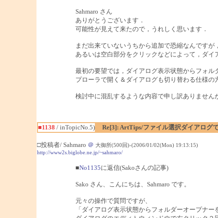
Sahmaro さん
ありがとうございます．
可能性が見えて来たので，うれしく思います．
まだ出来ていないうちから追加で恐縮なんですが
あるいは空白部分をクリックなどによって，ダイ
最初の要望では，ダイアログ表示状態からフォル
プローラで開く＆ダイアログも切り替わる仕様の
検討中に混乱するような内容で申し訳ありません
■1138
/ inTopicNo.5)
Re[3]: ArtTips/ファイル選択ダイア
□投稿者/ Sahmaro
＠
大御所(500回)-(2006/01/02(Mon) 19:13:15)
http://www2s.biglobe.ne.jp/~sahmaro/
■
No1135
に返信(Sakoさんの記事)
Sako さん、こんにちは、Sahmaro です。
元々の操作で質問ですが、
「ダイアログ表示状態からフォルダーオープナー