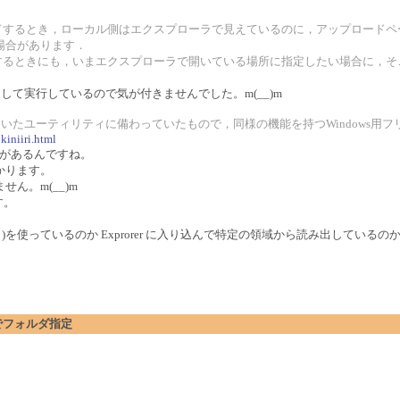
プロードするとき，ローカル側はエクスプローラで見えているのに，アップロー
場合があります．
をするときにも，いまエクスプローラで開いている場所に指定したい場合に，
として実行しているので気が付きませんでした。m(__)m
ユーティリティに備わっていたもので，同様の機能を持つWindows用フリーソフト「
kiniiri.html
方法があるんですね。
かります。
ん。m(__)m
す。
たりか？)を使っているのか Exprorer に入り込んで特定の領域から読み出しているの
ログでフォルダ指定