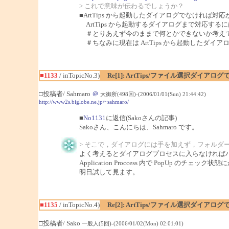
> これで意味が伝わるでしょうか？
■ArtTips から起動したダイアログでなければ対
ArtTips から起動するダイアログまで対応す
＃とりあえず今のままで何とかできないか考え
＃ちなみに現在は ArtTips から起動したダ
■1133
/ inTopicNo.3)
Re[1]: ArtTips/ファイル選択ダイア
□投稿者/ Sahmaro
＠
大御所(498回)-(2006/01/01(Sun) 21:44:42)
http://www2s.biglobe.ne.jp/~sahmaro/
■
No1131
に返信(Sakoさんの記事)
Sakoさん、こんにちは、Sahmaro です。
> そこで，ダイアログには手を加えず，フォルダ
よく考えるとダイアログプロセスに入らなければ
Application Proccess 内で PopUp
明日試して見ます。
■1135
/ inTopicNo.4)
Re[2]: ArtTips/ファイル選択ダイア
□投稿者/ Sako
一般人(5回)-(2006/01/02(Mon) 02:01:01)