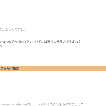
る方法があるんですね。
etForegroundWindow()で，ハンドルは取得出来るのですよね？
いのかな．．．
ログでフォルダ指定
GetForegroundWindow()で，ハンドルは取得出来るのですよね？