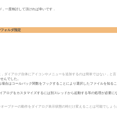
が，一度検討して頂ければ幸いです．
ログでフォルダ指定
うに，ダイアログ自体にアイコンやメニューを追加するのは簡単ではない，と言
ませんでした。
場合はコールバック関数をフックすることにより選択したファイルを知るこ
選択ダイアログをカスタマイズするには別スレッドから起動する等の処理が必要
ーオープナーの動作をダイアログ表示状態の時だけ変えることは可能でしょう