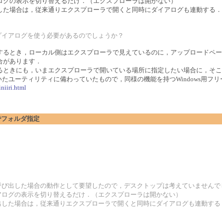
ログの表示を切り替えるだけ．（エクスプローラは開かない）
した場合は，従来通りエクスプローラで開くと同時にダイアログも連動する．
ダイアログを使う必要があるのでしょうか？
ードするとき，ローカル側はエクスプローラで見えているのに，アップロードペ
合があります．
るときにも，いまエクスプローラで開いている場所に指定したい場合に，そこ
ーティリティに備わっていたもので，同様の機能を持つWindows用フリーソフト「C
niiri.html
ログでフォルダ指定
呼び出した場合の動作として要望したので，デスクトップは考えていませんで
アログの表示を切り替えるだけ．（エクスプローラは開かない）
出した場合は，従来通りエクスプローラで開くと同時にダイアログも連動する