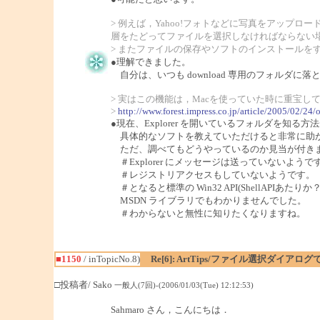
> 例えば，Yahoo!フォトなどに写真をアッ
層をたどってファイルを選択しなければならない
> またファイルの保存やソフトのインストール
●理解できました。
自分は、いつも download 専用のフォルダに落
> 実はこの機能は，Macを使っていた時に重宝していた
>
http://www.forest.impress.co.jp/article/2005/02/24/o
●現在、Explorer を開いているフォルダを知る
具体的なソフトを教えていただけると非常に助
ただ、調べてもどうやっているのか見当が付きませ
＃Explorer にメッセージは送っていないようで
＃レジストリアクセスもしていないようです。
＃となると標準の Win32 API(ShellAPIあ
MSDN ライブラリでもわかりませんでした。
＃わからないと無性に知りたくなりますね。
■1150
/ inTopicNo.8)
Re[6]: ArtTips/ファイル選択ダイア
□投稿者/ Sako
一般人(7回)-(2006/01/03(Tue) 12:12:53)
Sahmaro さん，こんにちは．