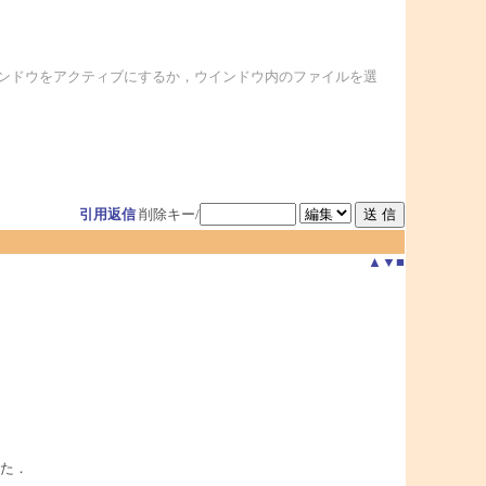
インドウをアクティブにするか，ウインドウ内のファイルを選
引用返信
削除キー/
▲
▼
■
た．