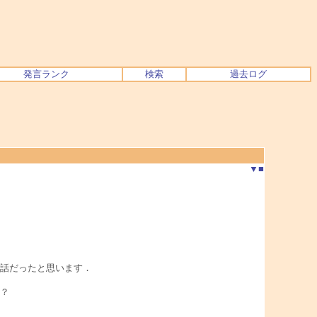
発言ランク
検索
過去ログ
▼
■
話だったと思います．
？