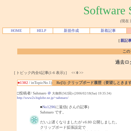
Softwar
(現在
HOME
HELP
新規作成
新着記事
[
親記
この
過去ロ
[ トピック内全6記事(1-6 表示) ] <<
0
>>
■1302
/ inTopicNo.1)
Re[5]: クリップボード履歴（要望しときま
□投稿者/ Sahmaro
＠
大御所(562回)-(2006/02/18(Sat) 19:35:34)
http://www2s.biglobe.ne.jp/~sahmaro/
■
No1296
に返信( さんの記事)
Sahmaro です。
だいぶ遅くなりましたが v6.80 公開しました。
クリップボード拡張設定で