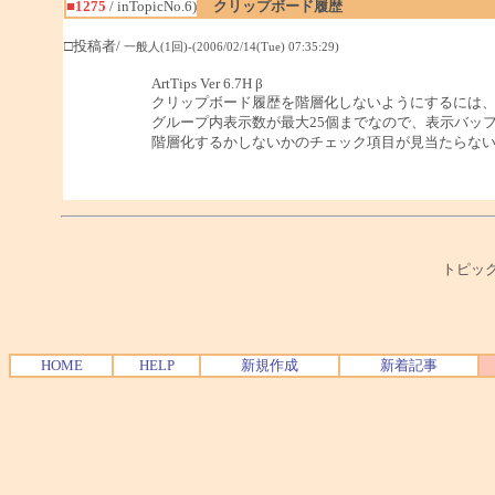
■1275
/ inTopicNo.6)
クリップボード履歴
□投稿者/
一般人(1回)-(2006/02/14(Tue) 07:35:29)
ArtTips Ver 6.7H β
クリップボード履歴を階層化しないようにするには
グループ内表示数が最大25個までなので、表示バッフ
階層化するかしないかのチェック項目が見当たらな
トピック
HOME
HELP
新規作成
新着記事