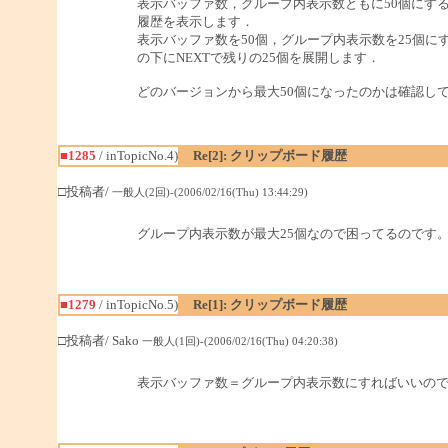
表示バッファ数，グループ内表示数ともに50個にする
履歴を表示します．
表示バッファ数を50個，グループ内表示数を25個にす
の下にNEXTで残りの25個を展開します．
どのバージョンから最大50個になったのかは確認し
■1285
/ inTopicNo.4)
Re[2]: クリップボード履歴
□投稿者/
一般人(2回)-(2006/02/16(Thu) 13:44:29)
グループ内表示数が最大25個なので困ってるのです
■1279
/ inTopicNo.5)
Re[1]: クリップボード履歴
□投稿者/ Sako
一般人(1回)-(2006/02/16(Thu) 04:20:38)
表示バッファ数＝グループ内表示数にすればいいの