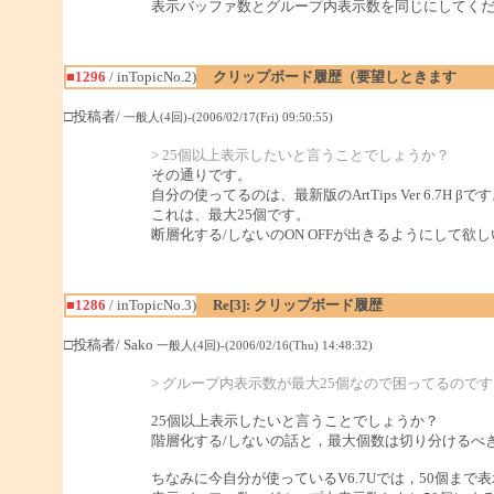
表示バッファ数とグループ内表示数を同じにしてく
■1296
/ inTopicNo.2)
クリップボード履歴（要望しときます
□投稿者/
一般人(4回)-(2006/02/17(Fri) 09:50:55)
> 25個以上表示したいと言うことでしょうか？
その通りです。
自分の使ってるのは、最新版のArtTips Ver 6.7H βで
これは、最大25個です。
断層化する/しないのON OFFが出きるようにして欲
■1286
/ inTopicNo.3)
Re[3]: クリップボード履歴
□投稿者/ Sako
一般人(4回)-(2006/02/16(Thu) 14:48:32)
> グループ内表示数が最大25個なので困ってるのです
25個以上表示したいと言うことでしょうか？
階層化する/しないの話と，最大個数は切り分けるべ
ちなみに今自分が使っているV6.7Uでは，50個まで