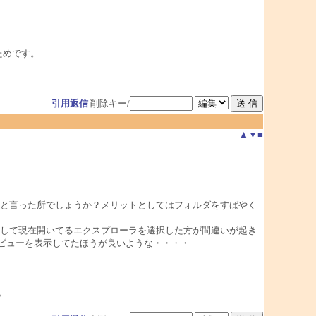
いためです。
引用返信
削除キー/
▲
▼
■
と言った所でしょうか？メリットとしてはフォルダをすばやく
して現在開いてるエクスプローラを選択した方が間違いが起き
リービューを表示してたほうが良いような・・・・
。