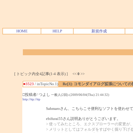
HOME
HELP
新規作成
[ トピック内全4記事(1-4 表示) ] <<
0
>>
■3523
/ inTopicNo.1)
Re[3]: コモンダイアログ拡張についての
□投稿者/ つよし
一般人(2回)-(2009/06/04(Thu) 21:44:32)
http://ttp://ttp
Sahmaroさん、こちらこそ便利なソフトを使わ
ebifurai55さん説明ありがとうございます。
> 使ってみたところ、エクスプローラーの変更が
> メリットとしてはフォルダをすばやく掘り下げ