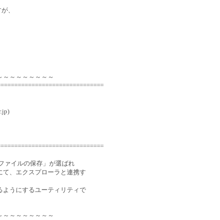
ますが、
～～～～～～～～～
===============================
jp)
===============================
」や「ファイルの保存」が選ばれ
にて、エクスプローラと連携す
るようにするユーティリティで
～～～～～～～～～