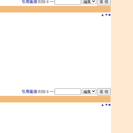
引用返信
削除キー/
▲
▼
■
引用返信
削除キー/
▲
▼
■