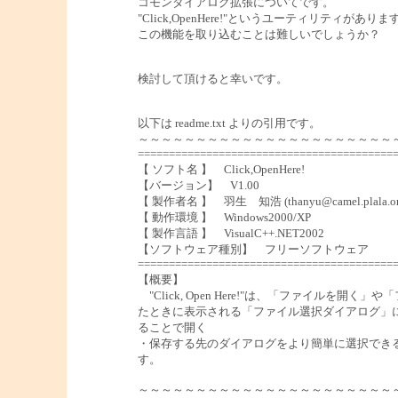
コモンダイアログ拡張についてです。
"Click,OpenHere!"というユーティリティがあり
この機能を取り込むことは難しいでしょうか？
検討して頂けると幸いです。
以下は readme.txt よりの引用です。
～～～～～～～～～～～～～～～～～～～～～～
=========================================
【 ソフト名 】 Click,OpenHere!
【バージョン】 V1.00
【 製作者名 】 羽生 知浩 (thanyu@camel.plala.or.
【 動作環境 】 Windows2000/XP
【 製作言語 】 VisualC++.NET2002
【ソフトウェア種別】 フリーソフトウェア
=========================================
【概要】
"Click, Open Here!"は、「ファイルを開く
たときに表示される「ファイル選択ダイアログ」
ることで開く
・保存する先のダイアログをより簡単に選択でき
す。
～～～～～～～～～～～～～～～～～～～～～～