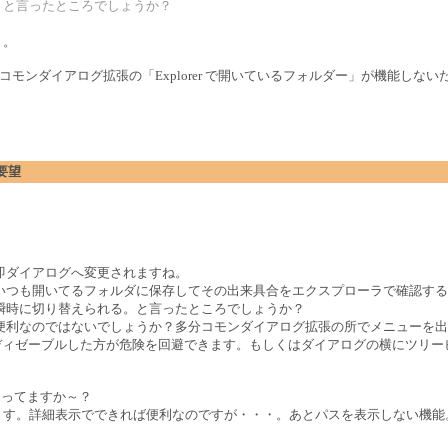
。と言ったところでしょうか？
・。
場合にコモンダイアログ拡張の「Explorer で開いているフォルダー」が機能しな
要望
即ダイアログへ変更されますね。
いつも開いてるフォルダに保存してその出来具合をエクスプローラで確認する
瞬時に切り替えられる。と言ったところでしょうか？
便利なのではないでしょうか？多分コモンダイアログ拡張の所でメニューを出
Hereをディゼーブルした方が危険を回避できます。もしくはダイアログの横にツ
しってますか～？
思います。詳細表示でできれば便利なのですが・・・。あとパスを表示しない機能