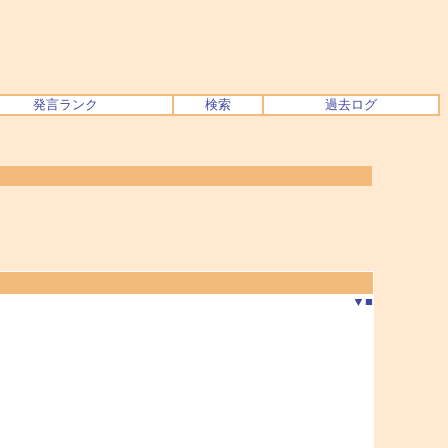
発言ランク
検索
過去ログ
▼
■