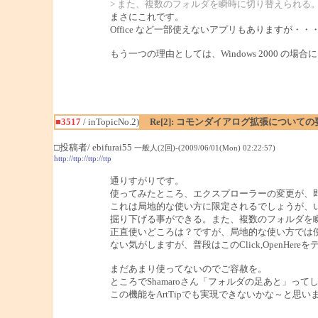
> また、複数のフォルダを瞬時に切り替えられる
まさにこれです。
Office など一部使えないアプリもありますが・・
もう一つの理由としては、Windows 2000 の
■3517
/ inTopicNo.2)
Re[2]: コモンダイアログ拡張についての
□投稿者/ ebifurai55
一般人(2回)-(2009/06/01(Mon) 02:22:57)
http://ttp://ttp://ttp
通りすがりです。
使ってみたところ、エクスプローラーの変更が、
これは局地的な使い方に限定されるでしょうが、
掘り下げる事ができる。また、複数のフォルダを
正直使いどころは？ですが、局地的な使い方では
ない気がしますが、普段はこのClick,Open
まだあまり使ってないのでご容赦を。
ところでShamaroさん「フォルダの足あと」って
この機能をArtTipでも実現できないかな～と