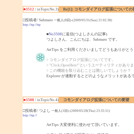
■3512
/ inTopicNo.3)
Re[1]: コモンダイアログ拡張についての
□投稿者/ Sahmaro
一般人(8回)-(2009/05/31(Sun) 21:02:38)
http://ttp://ttp
■
No3508
に返信(つよしさんの記事)
つよしさん、こんにちは、Sahmaro です。
ArtTips をご利用くださいましてどうもありがと
> コモンダイアログ拡張についてです。
> "Click,OpenHere!"というユーティリティがあ
> この機能を取り込むことは難しいでしょうか？
Explorer が連動するとどのようなメリットがあ
■3508
/ inTopicNo.4)
コモンダイアログ拡張についての要望
□投稿者/ つよし
一般人(1回)-(2009/05/28(Thu) 23:35:51)
http://ttp://
ArtTips 大変便利に使わせて頂いています。