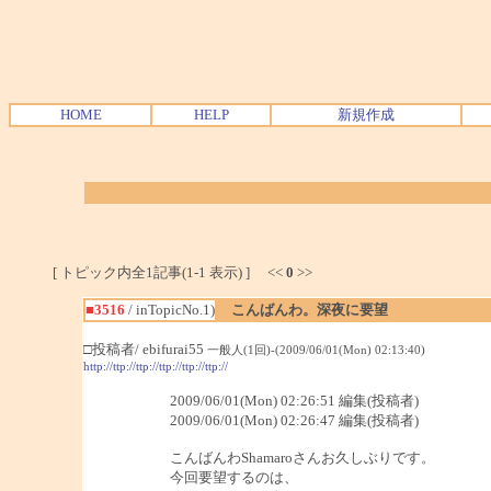
HOME
HELP
新規作成
[ トピック内全1記事(1-1 表示) ] <<
0
>>
■3516
/ inTopicNo.1)
こんばんわ。深夜に要望
□投稿者/ ebifurai55
一般人(1回)-(2009/06/01(Mon) 02:13:40)
http://ttp://ttp://ttp://ttp://ttp://
2009/06/01(Mon) 02:26:51 編集(投稿者)
2009/06/01(Mon) 02:26:47 編集(投稿者)
こんばんわShamaroさんお久しぶりです。
今回要望するのは、