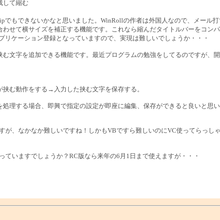
残して縮む
tTipでもできないかなと思いました。WinRollの作者は外国人なので、メー
合わせて横サイズを補正する機能です。これなら縮んだタイトルバーをコンパ
でアプリケーション登録となっていますので、実現は難しいでしょうか・・・
挟む文字を追加できる機能です。最近プログラムの勉強をしてるのですが、開
が挟む動作をする→入力した挟む文字を保存する。
を処理する場合、即興で指定の設定が即座に編集、保存ができると良いと思い
すが、なかなか難しいですね！しかもVBですら難しいのにVC使ってらっしゃる
うなっていますでしょうか？RC版なら来年の6月1日まで使えますが・・・