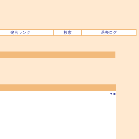
発言ランク
検索
過去ログ
▼
■