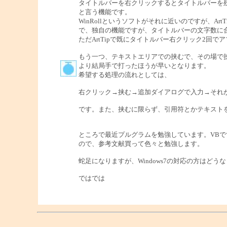
タイトルバーを右クリックするとタイトルバーを
と言う機能です。
WinRollというソフトがそれに近いのですが、Ar
で、独自の機能ですが、タイトルバーの文字数に
ただArtTipで既にタイトルバー右クリック2回
もう一つ、テキストエリアでの挟むで、その場で
より結局手で打ったほうが早いとなります。
希望する処理の流れとしては、
右クリック→挟む→追加ダイアログで入力→それ
です。また、挟むに限らず、引用符とかテキスト
ところで最近プルグラムを勉強しています。VBで
ので、参考文献買って色々と勉強します。
蛇足になりますが、Windows7の対応の方はど
ではでは