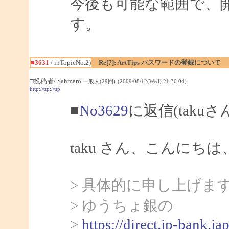
今後も可能な範囲で、
す。
■3631
/ inTopicNo.2)
Re[7]: ArtTips パスワードの登録について
□投稿者/ Sahmaro
一般人(29回)-(2009/08/12(Wed) 21:30:04)
http://ttp://ttp
■
No3629
に返信(takuさ
taku さん、こんにちは、
> 具体的に申し上げま
> ゆうちょ銀の
>
https://direct.jp-bank