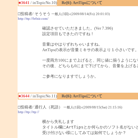
■3641
/ inTopicNo.10)
Re[6]: ArtTipsについて
□投稿者/ そうそう
一般人(3回)-(2009/08/14(Fri) 20:01:03)
http://ttp://fefnir.com/
確認させていただきました。(Ver 7.396)
設定項目もできたのですね！
音量はやはりずれちゃいますね。
ArtTipsの表示が音量ミキサの表示より１小さいです
一度両方100にまで上げると、同じ値に揃うようにな
その後、どちらも0にまで下げてから、音量を上げる
ご参考になりますでしょうか。
■3644
/ inTopicNo.11)
Re[6]: ArtTipsについて
□投稿者/ 通行人（死語）
一般人(1回)-(2009/08/15(Sat) 21:15:16)
http://ttp://ttp://
横から失礼します

タイトル欄にArtTipsとか何らかのソフト名がないと
受け付けない様にしてみては如何でしょうか？