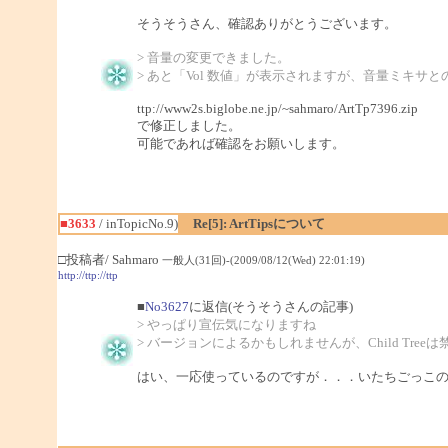
そうそうさん、確認ありがとうございます。
> 音量の変更できました。
> あと「Vol 数値」が表示されますが、音量ミキサ
ttp://www2s.biglobe.ne.jp/~sahmaro/ArtTp7396.zip
で修正しました。
可能であれば確認をお願いします。
■3633
/ inTopicNo.9)
Re[5]: ArtTipsについて
□投稿者/ Sahmaro
一般人(31回)-(2009/08/12(Wed) 22:01:19)
http://ttp://ttp
■
No3627
に返信(そうそうさんの記事)
> やっぱり宣伝気になりますね
> バージョンによるかもしれませんが、Child Tre
はい、一応使っているのですが．．．いたちごっこ