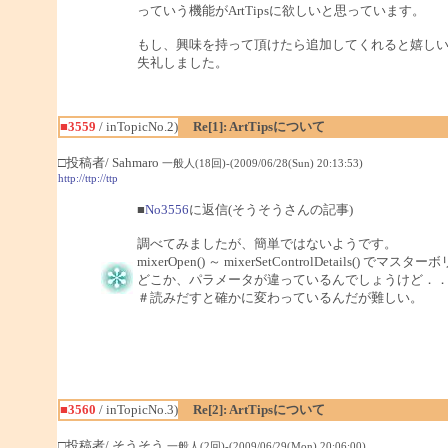
っていう機能がArtTipsに欲しいと思っています。
もし、興味を持って頂けたら追加してくれると嬉し
失礼しました。
■3559
/ inTopicNo.2)
Re[1]: ArtTipsについて
□投稿者/ Sahmaro
一般人(18回)-(2009/06/28(Sun) 20:13:53)
http://ttp://ttp
■
No3556
に返信(そうそうさんの記事)
調べてみましたが、簡単ではないようです。
mixerOpen() ～ mixerSetControlDetai
どこか、パラメータが違っているんでしょうけど．
＃読みだすと確かに変わっているんだが難しい。
■3560
/ inTopicNo.3)
Re[2]: ArtTipsについて
□投稿者/ そうそう
一般人(2回)-(2009/06/29(Mon) 20:06:00)