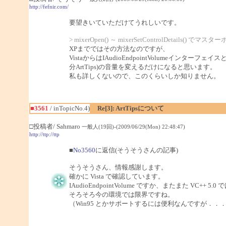
http://fefnir.com/
要望きいていただけてうれしいです。
> mixerOpen() ～ mixerSetControlDeta
XPまでではその方法なのですが、
VistaからはIAudioEndpointVolumeインターフェ
分ArtTips)の音量を変えるだけになると思います。
私も詳しくないので、このくらいしか知りません。
■3561
/ inTopicNo.4)
Re[3]: ArtTipsについて
□投稿者/ Sahmaro
一般人(19回)-(2009/06/29(Mon) 22:48:47)
http://ttp://ttp
■
No3560
に返信(そうそうさんの記事)
そうそうさん、情報感謝します。
確かに Vista で確認しています。
IAudioEndpointVolume ですか、またまた VC+
そろそろ今の環境では限界ですね。
（Win95 とかサポートするには便利なんですが．．