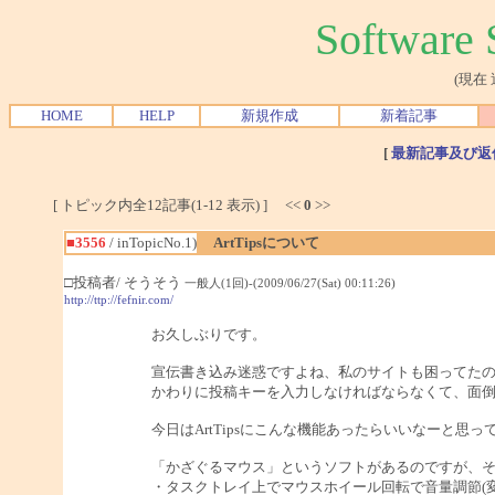
Softwar
(現在
HOME
HELP
新規作成
新着記事
[
最新記事及び返
[ トピック内全12記事(1-12 表示) ] <<
0
>>
■3556
/ inTopicNo.1)
ArtTipsについて
□投稿者/ そうそう
一般人(1回)-(2009/06/27(Sat) 00:11:26)
http://ttp://fefnir.com/
お久しぶりです。
宣伝書き込み迷惑ですよね、私のサイトも困ってた
かわりに投稿キーを入力しなければならなくて、面
今日はArtTipsにこんな機能あったらいいなーと思
「かざぐるマウス」というソフトがあるのですが、
・タスクトレイ上でマウスホイール回転で音量調節(