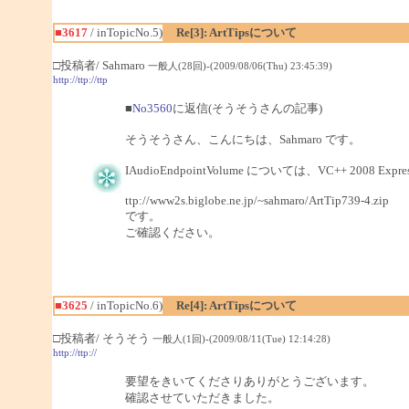
■3617
/ inTopicNo.5)
Re[3]: ArtTipsについて
□投稿者/ Sahmaro
一般人(28回)-(2009/08/06(Thu) 23:45:39)
http://ttp://ttp
■
No3560
に返信(そうそうさんの記事)
そうそうさん、こんにちは、Sahmaro です。
IAudioEndpointVolume については、VC++ 2008 E
ttp://www2s.biglobe.ne.jp/~sahmaro/ArtTip739-4.zip
です。
ご確認ください。
■3625
/ inTopicNo.6)
Re[4]: ArtTipsについて
□投稿者/ そうそう
一般人(1回)-(2009/08/11(Tue) 12:14:28)
http://ttp://
要望をきいてくださりありがとうございます。
確認させていただきました。