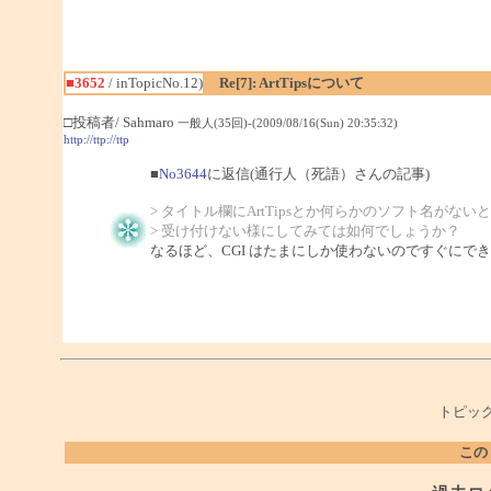
■3652
/ inTopicNo.12)
Re[7]: ArtTipsについて
□投稿者/ Sahmaro
一般人(35回)-(2009/08/16(Sun) 20:35:32)
http://ttp://ttp
■
No3644
に返信(通行人（死語）さんの記事)
> タイトル欄にArtTipsとか何らかのソフト名がない
> 受け付けない様にしてみては如何でしょうか？
なるほど、CGI はたまにしか使わないのですぐにで
トピック
この