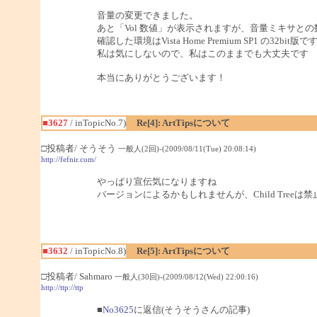
音量の変更できました。
あと「Vol 数値」が表示されますが、音量ミキサと
確認した環境はVista Home Premium SP1 の32bit版で
私は気にしないので、私はこのままでも大丈夫です
本当にありがとうございます！
■3627
/ inTopicNo.7)
Re[4]: ArtTipsについて
□投稿者/ そうそう
一般人(2回)-(2009/08/11(Tue) 20:08:14)
http://fefnir.com/
やっぱり宣伝気になりますね
バージョンによるかもしれませんが、Child Tree
■3632
/ inTopicNo.8)
Re[5]: ArtTipsについて
□投稿者/ Sahmaro
一般人(30回)-(2009/08/12(Wed) 22:00:16)
http://ttp://ttp
■
No3625
に返信(そうそうさんの記事)