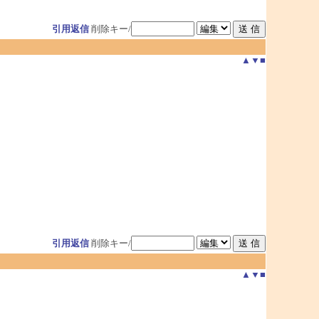
引用返信
削除キー/
▲
▼
■
引用返信
削除キー/
▲
▼
■