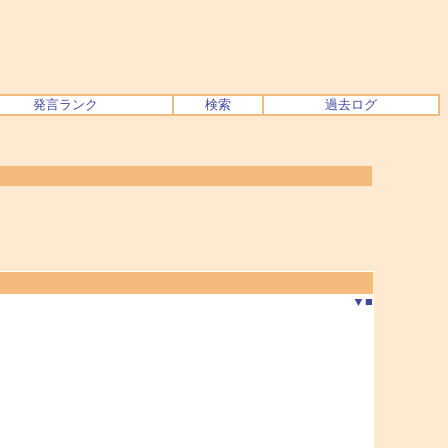
発言ランク
検索
過去ログ
▼
■