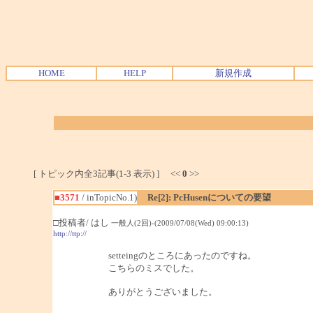
HOME
HELP
新規作成
[ トピック内全3記事(1-3 表示) ] <<
0
>>
■3571
/ inTopicNo.1)
Re[2]: PcHusenについての要望
□投稿者/ はし
一般人(2回)-(2009/07/08(Wed) 09:00:13)
http://ttp://
setteingのところにあったのですね。
こちらのミスでした。
ありがとうございました。