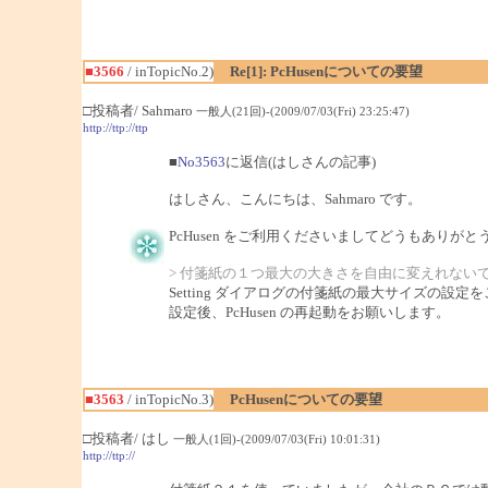
■3566
/ inTopicNo.2)
Re[1]: PcHusenについての要望
□投稿者/ Sahmaro
一般人(21回)-(2009/07/03(Fri) 23:25:47)
http://ttp://ttp
■
No3563
に返信(はしさんの記事)
はしさん、こんにちは、Sahmaro です。
PcHusen をご利用くださいましてどうもありが
> 付箋紙の１つ最大の大きさを自由に変えれない
Setting ダイアログの付箋紙の最大サイズの設定
設定後、PcHusen の再起動をお願いします。
■3563
/ inTopicNo.3)
PcHusenについての要望
□投稿者/ はし
一般人(1回)-(2009/07/03(Fri) 10:01:31)
http://ttp://