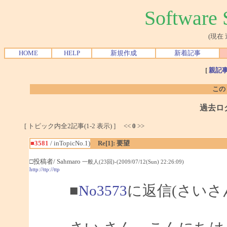
Softwar
(現在
HOME
HELP
新規作成
新着記事
[
親記
この
過去ロ
[ トピック内全2記事(1-2 表示) ] <<
0
>>
■3581
/ inTopicNo.1)
Re[1]: 要望
□投稿者/ Sahmaro
一般人(23回)-(2009/07/12(Sun) 22:26:09)
http://ttp://ttp
■
No3573
に返信(さいさ