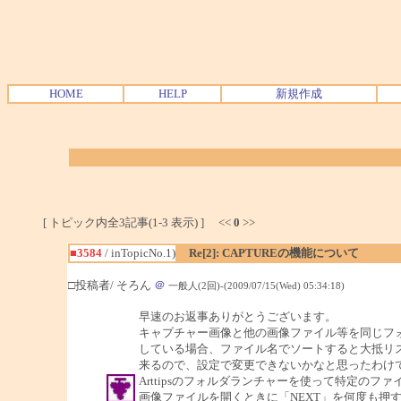
HOME
HELP
新規作成
[ トピック内全3記事(1-3 表示) ] <<
0
>>
■3584
/ inTopicNo.1)
Re[2]: CAPTUREの機能について
□投稿者/ そろん
＠
一般人(2回)-(2009/07/15(Wed) 05:34:18)
早速のお返事ありがとうございます。
キャプチャー画像と他の画像ファイル等を同じフ
している場合、ファイル名でソートすると大抵リス
来るので、設定で変更できないかなと思ったわけ
Arttipsのフォルダランチャーを使って特定のフ
画像ファイルを開くときに「NEXT」を何度も押す