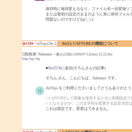
保存時に毎回変えるなり、ファイル名一括変換ソ
または最初の設定のままのように単に保存フォル
問題ないのですけどね(^_^;)
■3580
/ inTopicNo.2)
Re[1]: CAPTUREの機能について
□投稿者/ Sahmaro
一般人(22回)-(2009/07/12(Sun) 22:22:06)
http://ttp://ttp
■
No3578
に返信(そろんさんの記事)
そろん さん、こんにちは、Sahmaro です。
ArtTips をご利用くださいましてどうもありがと
> CAPTUREして画像を保存するときに初期設定では「A
> となりますが、この文字列を変更する設定項目
これは固定です。変更はできません。