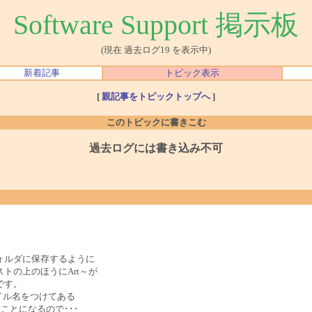
Software Support 掲示板
(現在 過去ログ19 を表示中)
新着記事
トピック表示
[
親記事をトピックトップへ
]
このトピックに書きこむ
過去ログには書き込み不可
ォルダに保存するように
トの上のほうにArt～が
です。
ァイル名をつけてある
ことになるので･･･