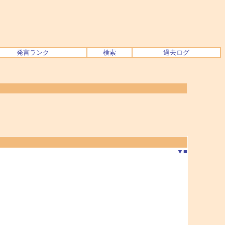
発言ランク
検索
過去ログ
▼
■