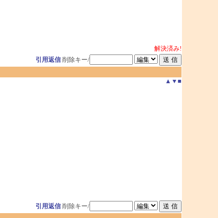
解決済み!
引用返信
削除キー/
▲
▼
■
引用返信
削除キー/