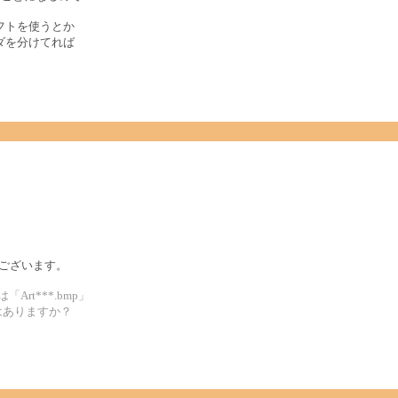
フトを使うとか
ダを分けてれば
うございます。
rt***.bmp」
はありますか？