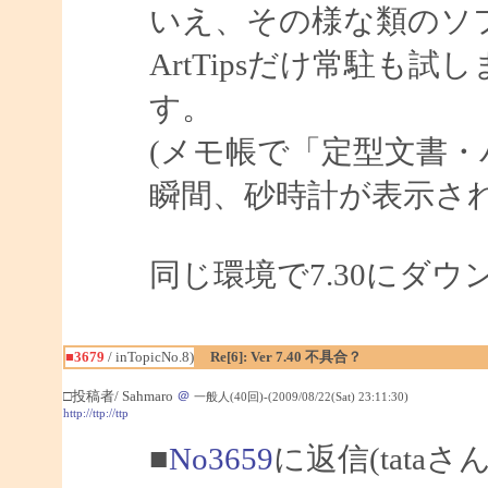
いえ、その様な類のソ
ArtTipsだけ常駐も
す。
(メモ帳で「定型文書
瞬間、砂時計が表示され
同じ環境で7.30にダ
■3679
/ inTopicNo.8)
Re[6]: Ver 7.40 不具合？
□投稿者/ Sahmaro
＠
一般人(40回)-(2009/08/22(Sat) 23:11:30)
http://ttp://ttp
■
No3659
に返信(tataさ