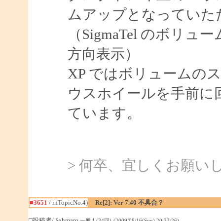
ムアップとなっていた
（SigmaTel のボ
方向表示）
XP ではボリュームの
ウスホイールを手前に
ています。
> 何卒、宜しくお願い
■3651
/ inTopicNo.4)
Re[2]: Ver 7.40 不具合？
□投稿者/ Sahmaro
一般人(34回)-(2009/08/16(Sun) 20:33:26)