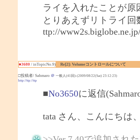
ライを入れたことが原
とりあえずリトライ回
ttp://www2s.biglobe.ne.j
■3680
/ inTopicNo.9)
Re[2]: Volumeコントロールについて
□投稿者/ Sahmaro
＠
一般人(41回)-(2009/08/22(Sat) 23:12:23)
http://ttp://ttp
■
No3650
に返信(Sahma
tata さん、こんにちは、S
>>Ver 7.40で追加