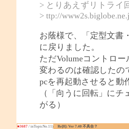
> とりあえずリトラ
> ttp://www2s.biglobe.ne
お蔭様で、「定型文書
に戻りました。
ただVolumeコント
変わるのは確認したの
pcを再起動させると
（「向うに回転」にチ
がる）
■3687
/ inTopicNo.11)
Re[8]: Ver 7.40 不具合？