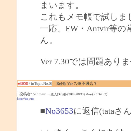
まいます。
これもメモ帳で試しま
一応、FW・Antvir
ん。
Ver 7.30では問題あ
■3658
/ inTopicNo.6)
Re[4]: Ver 7.40 不具合？
□投稿者/ Sahmaro
一般人(37回)-(2009/08/17(Mon) 23:34:52)
http://ttp://ttp
■
No3653
に返信(tataさ