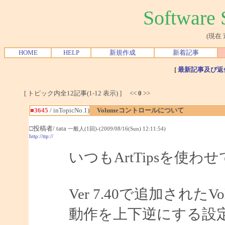
Softwar
(現在
HOME
HELP
新規作成
新着記事
[
最新記事及び返
[ トピック内全12記事(1-12 表示) ] <<
0
>>
■3645
/ inTopicNo.1)
Volumeコントロールについて
□投稿者/ tata
一般人(1回)-(2009/08/16(Sun) 12:11:54)
http://ttp://
いつもArtTipsを使
Ver 7.40で追加され
動作を上下逆にする設