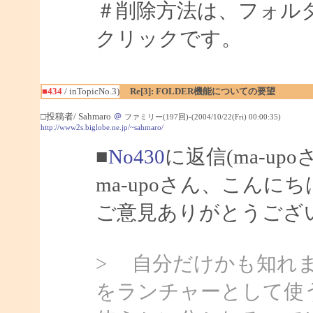
＃削除方法は、フォル
クリックです。
■434
/ inTopicNo.3)
Re[3]: FOLDER機能についての要望
□投稿者/ Sahmaro
＠
ファミリー(197回)-(2004/10/22(Fri) 00:00:35)
http://www2s.biglobe.ne.jp/~sahmaro/
■
No430
に返信(ma-up
ma-upoさん、こんにちは
ご意見ありがとうござ
> 自分だけかも知れ
をランチャーとして使