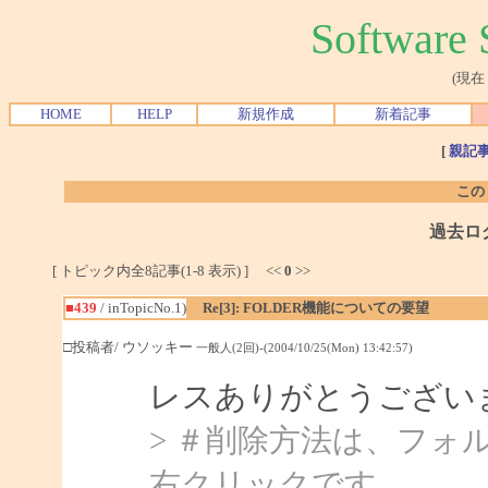
Softwar
(現在
HOME
HELP
新規作成
新着記事
[
親記
この
過去ロ
[ トピック内全8記事(1-8 表示) ] <<
0
>>
■439
/ inTopicNo.1)
Re[3]: FOLDER機能についての要望
□投稿者/ ウソッキー
一般人(2回)-(2004/10/25(Mon) 13:42:57)
レスありがとうござい
> ＃削除方法は、フォ
右クリックです。