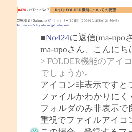
■426
/ inTopicNo.7)
Re[1]: FOLDER機能についての要望
□投稿者/ Sahmaro
＠
ファミリー(194回)-(2004/10/16(Sat) 21:50:48)
http://www2s.biglobe.ne.jp/~sahmaro/
■
No424
に返信(ma-up
ma-upoさん、こんにちは
> FOLDER機能の
でしょうか｡
アイコン非表示ですと
ファイルかわかりにく
フォルダのみ非表示で
重視でファイルアイコ
この場合、登録するフ