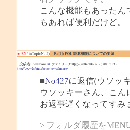
こんな機能もあったん
もあれば便利だけど。
■435
/ inTopicNo.2)
Re[2]: FOLDER機能についての要望
□投稿者/ Sahmaro
＠
ファミリー(198回)-(2004/10/22(Fri) 00:07:21)
http://www2s.biglobe.ne.jp/~sahmaro/
■
No427
に返信(ウソッ
ウソッキーさん、こんにち
お返事遅くなってすみ
> フォルダ履歴をMEN