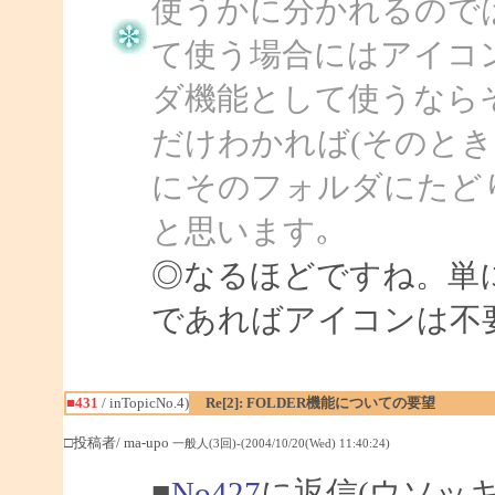
使うかに分かれるので
て使う場合にはアイコ
ダ機能として使うなら
だけわかれば(そのとき
にそのフォルダにたど
と思います｡
◎なるほどですね。単
であればアイコンは不
■431
/ inTopicNo.4)
Re[2]: FOLDER機能についての要望
□投稿者/ ma-upo
一般人(3回)-(2004/10/20(Wed) 11:40:24)
■
No427
に返信(ウソッ