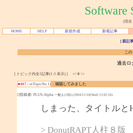
Softwar
(現在
HOME
HELP
新規作成
新着記事
[
親記
この
過去ロ
[ トピック内全3記事(1-3 表示) ] <<
0
>>
■467
/ inTopicNo.1)
確認してみました
□投稿者/ PLUS-Alpha
一般人(1回)-(2004/11/10(Wed) 13:05:16)
しまった、タイトルと
> DonutRAPT人柱８版