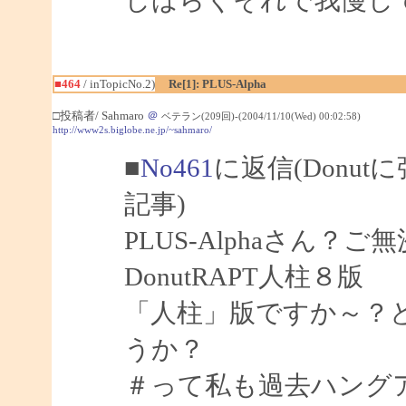
■464
/ inTopicNo.2)
Re[1]: PLUS-Alpha
□投稿者/ Sahmaro
＠
ベテラン(209回)-(2004/11/10(Wed) 00:02:58)
http://www2s.biglobe.ne.jp/~sahmaro/
■
No461
に返信(Donu
記事)
PLUS-Alphaさん？ご
DonutRAPT人柱８版
「人柱」版ですか～？
うか？
＃って私も過去ハング