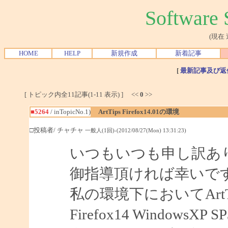
Softwar
(現在
HOME
HELP
新規作成
新着記事
[
最新記事及び返
[ トピック内全11記事(1-11 表示) ] <<
0
>>
■5264
/ inTopicNo.1)
ArtTips Firefox14.01の環境
□投稿者/ チャチャ
一般人(1回)-(2012/08/27(Mon) 13:31:23)
いつもいつも申し訳あ
御指導頂ければ幸いで
私の環境下においてArtTips
Firefox14 WindowsXP S