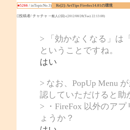
■5266
/ inTopicNo.3)
Re[2]: ArtTips Firefox14.01の環境
□投稿者/ チャチャ
一般人(2回)-(2012/08/28(Tue) 22:13:08)
> 「効かなくなる」は「P
ということですね。
はい
> なお、PopUp Me
認していただけると助
> ・FireFox 以
ょうか？
はい