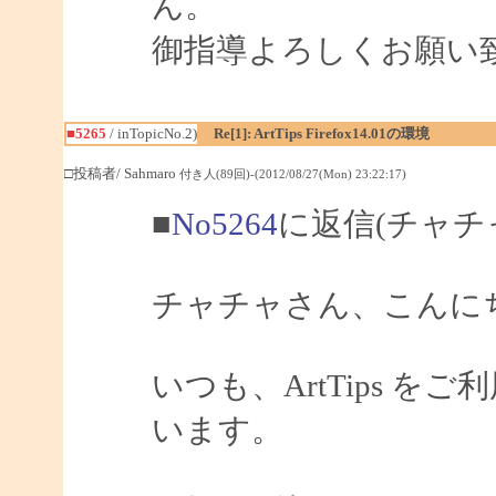
ん。
御指導よろしくお願い
■5265
/ inTopicNo.2)
Re[1]: ArtTips Firefox14.01の環境
□投稿者/ Sahmaro
付き人(89回)-(2012/08/27(Mon) 23:22:17)
■
No5264
に返信(チャチ
チャチャさん、こんにちは
いつも、ArtTips 
います。