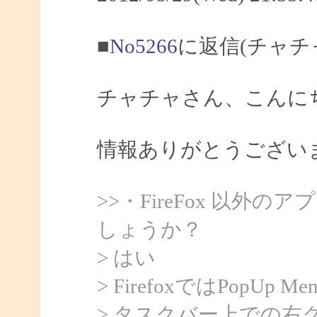
■
No5266
に返信(チャチ
チャチャさん、こんにちは
情報ありがとうござい
>>・FireFox 以
しょうか？
> はい
> FirefoxではPopU
> タスクバー上での右