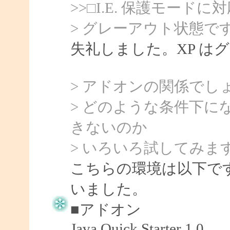
>>□I.E. 保護モードに
> グレーアウト状態で
失礼しました。XP は
> アドオンの関係でし
> どのような条件下
きないのか
> いろいろ試してみま
こちらの環境は以下です
いました。
■アドオン
Java Quick Starter 1.0