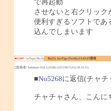
で再起動
させないと右クリック
便利すぎるソフトであ
込んでしまいます
■5269
/ inTopicNo.6)
Re[5]: ArtTips Firefox14.01の環境
□投稿者/ Sahmaro
付き人(91回)-(2012/08/31(Fri) 06:50:35)
■
No5268
に返信(チャチ
チャチャさん、こんにちは