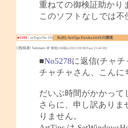
重ねての御検証助かり
このソフトなしでは不
■5300
/ inTopicNo.10)
Re[9]: ArtTips Firefox14.01の環境
□投稿者/ Sahmaro
＠
軍団(104回)-(2012/10/30(Tue) 21:44:59)
■
No5278
に返信(チャチ
チャチャさん、こんにちは
だいぶ時間がかかって
さらに、申し訳ありませ
りません。
ArtTips は SetWindow