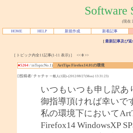
Softwar
(現在
HOME
HELP
新規作成
新着記事
[
最新記事及び返
[ トピック内全11記事(1-11 表示) ] <<
0
>>
■5264
/ inTopicNo.1)
ArtTips Firefox14.01の環境
□投稿者/ チャチャ
一般人(1回)-(2012/08/27(Mon) 13:31:23)
いつもいつも申し訳あ
御指導頂ければ幸いで
私の環境下においてArtTips
Firefox14 WindowsXP S