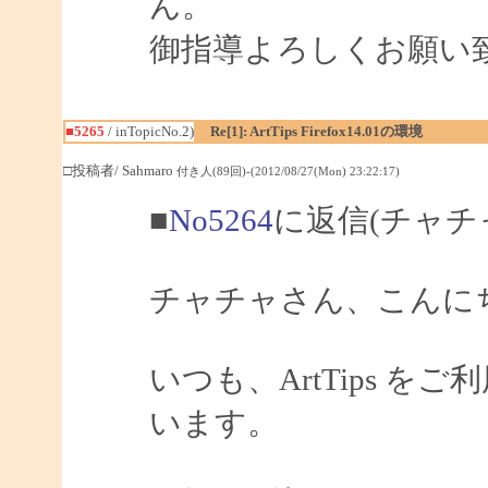
ん。
御指導よろしくお願い
■5265
/ inTopicNo.2)
Re[1]: ArtTips Firefox14.01の環境
□投稿者/ Sahmaro
付き人(89回)-(2012/08/27(Mon) 23:22:17)
■
No5264
に返信(チャチ
チャチャさん、こんにちは
いつも、ArtTips 
います。