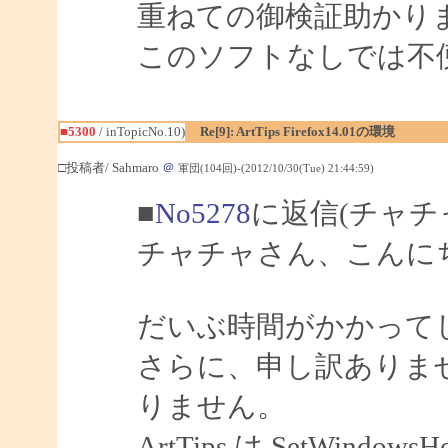
重ねての御検証助かり
このソフトなしでは不
■5300
/ inTopicNo.10)
Re[9]: ArtTips Firefox14.01の環境
□投稿者/ Sahmaro
＠
軍団(104回)-(2012/10/30(Tue) 21:44:59)
■
No5278
に返信(チャチ
チャチャさん、こんにちは
だいぶ時間がかかって
さらに、申し訳ありませ
りません。
ArtTips は SetWindow