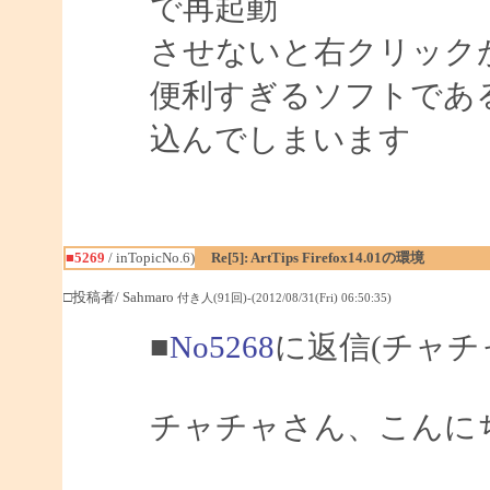
で再起動
させないと右クリック
便利すぎるソフトであ
込んでしまいます
■5269
/ inTopicNo.6)
Re[5]: ArtTips Firefox14.01の環境
□投稿者/ Sahmaro
付き人(91回)-(2012/08/31(Fri) 06:50:35)
■
No5268
に返信(チャチ
チャチャさん、こんにちは