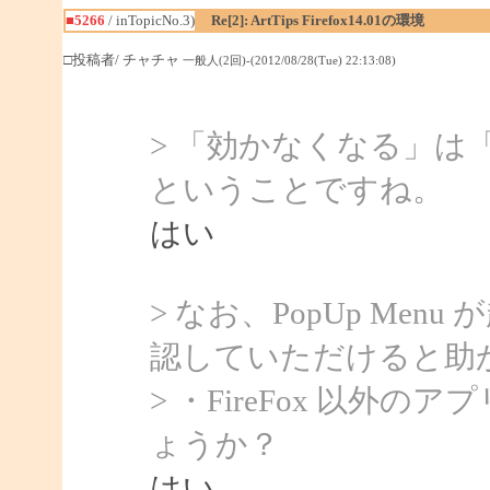
■5266
/ inTopicNo.3)
Re[2]: ArtTips Firefox14.01の環境
□投稿者/ チャチャ
一般人(2回)-(2012/08/28(Tue) 22:13:08)
> 「効かなくなる」は「P
ということですね。
はい
> なお、PopUp Me
認していただけると助
> ・FireFox 以
ょうか？
はい