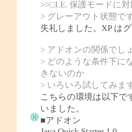
>>□I.E. 保護モードに
> グレーアウト状態で
失礼しました。XP は
> アドオンの関係でし
> どのような条件下
きないのか
> いろいろ試してみま
こちらの環境は以下です
いました。
■アドオン
Java Quick Starter 1.0