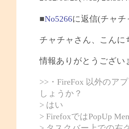
■
No5266
に返信(チャチ
チャチャさん、こんにちは
情報ありがとうござい
>>・FireFox 以
しょうか？
> はい
> FirefoxではPopU
> タスクバー上での右