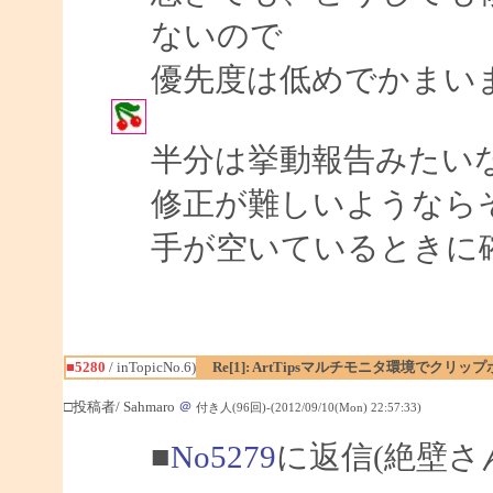
ないので
優先度は低めでかまい
半分は挙動報告みたい
修正が難しいようなら
手が空いているときに
■5280
/ inTopicNo.6)
Re[1]: ArtTipsマルチモニタ環境でク
□投稿者/ Sahmaro
＠
付き人(96回)-(2012/09/10(Mon) 22:57:33)
■
No5279
に返信(絶壁さ