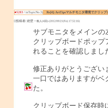
■5283
/ inTopicNo.3)
Re[4]: ArtTipsマルチモニタ環境でク
□投稿者/ 絶壁
一般人(4回)-(2012/09/21(Fri) 17:52:16)
サブモニタをメインの
クリップボードポップ
れることを確認しまし
修正ありがとうござい
一口ではありますがベ
た。
クリップボード保存時に