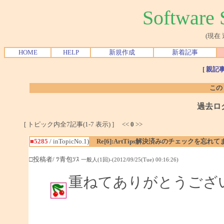
Softwar
(現在
HOME
HELP
新規作成
新着記事
[
親記
この
過去ロ
[ トピック内全7記事(1-7 表示) ] <<
0
>>
■5285
/ inTopicNo.1)
Re[6]:ArtTips解決済みのチェックを忘れ
□投稿者/ ﾂ青包ｿｽ
一般人(1回)-(2012/09/25(Tue) 00:16:26)
重ねてありがとうござ