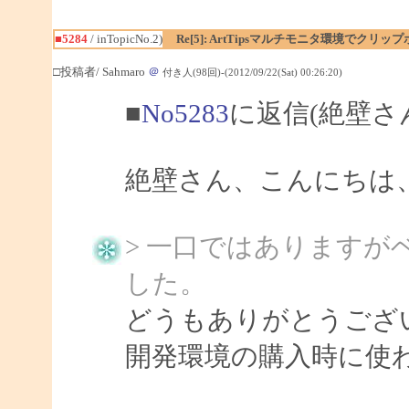
■5284
/ inTopicNo.2)
Re[5]: ArtTipsマルチモニタ環境でク
□投稿者/ Sahmaro
＠
付き人(98回)-(2012/09/22(Sat) 00:26:20)
■
No5283
に返信(絶壁さ
絶壁さん、こんにちは、Sa
> 一口ではあります
した。
どうもありがとうござ
開発環境の購入時に使