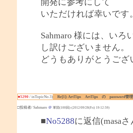
開発に参考にして
いただければ幸いです
Sahmaro 様には、
し訳けございません。
どうもありがとうござ
■5290
/ inTopicNo.3)
Re[1]: ArtTips ArtTips の passwor
□投稿者/ Sahmaro
＠
軍団(100回)-(2012/09/28(Fri) 19:12:59)
■
No5288
に返信(masa