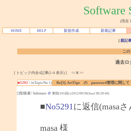
Softwar
(現在
HOME
HELP
新規作成
新着記事
[
親記
この
過去ロ
[ トピック内全4記事(1-4 表示) ] <<
0
>>
■5292
/ inTopicNo.1)
Re[3]: ArtTips の password管理に関して
□投稿者/ Sahmaro
＠
軍団(101回)-(2012/09/30(Sun) 08:28:40)
■
No5291
に返信(masa
masa 様