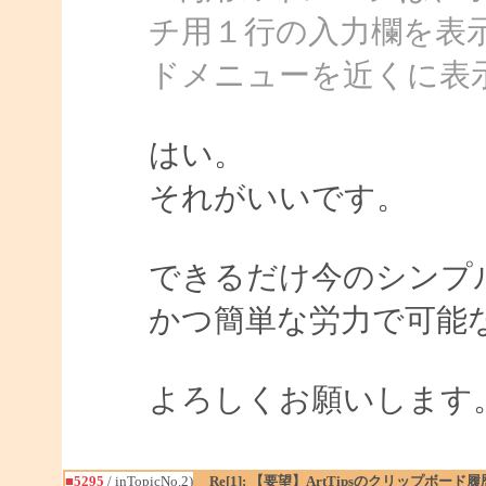
チ用１行の入力欄を表
ドメニューを近くに表
はい。
それがいいです。
できるだけ今のシンプ
かつ簡単な労力で可能
よろしくお願いします
■5295
/ inTopicNo.2)
Re[1]: 【要望】ArtTipsのクリップボ