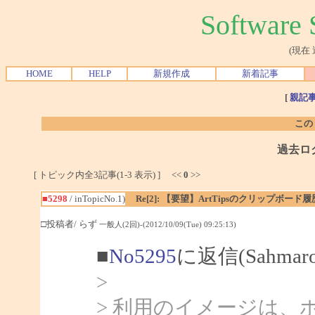
Softwar
(現在
HOME
HELP
新規作成
新着記事
[
親記
この
過去ロ
[ トピック内全3記事(1-3 表示) ] <<
0
>>
■5298
/ inTopicNo.1)
Re[2]: 【要望】ArtTipsのクリップボ
□投稿者/ らず
一般人(2回)-(2012/10/09(Tue) 09:25:13)
■
No5295
に返信(Sahma
>
> 利用のイメージは