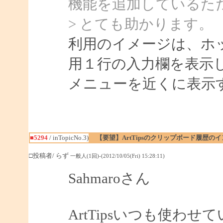
機能を追加しているた
> とても助かります。
利用のイメージは、ホ
用１行の入力欄を表示
メニューを近くに表示
■5294
/ inTopicNo.3)
【要望】ArtTipsのクリップボード履歴の
□投稿者/ らず
一般人(1回)-(2012/10/05(Fri) 15:28:11)
Sahmaroさん
ArtTipsいつも使わ