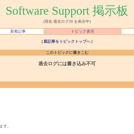
Software Support 掲示板
(現在 過去ログ28 を表示中)
新着記事
トピック表示
[
親記事をトピックトップへ
]
このトピックに書きこむ
過去ログには書き込み不可
います。