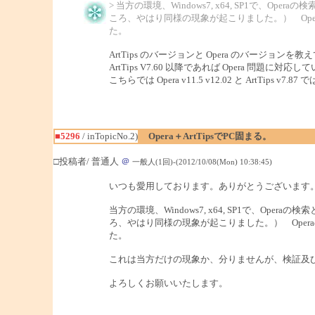
> 当方の環境、Windows7, x64, SP1で、
ころ、やはり同様の現象が起こりました。） Oper
た。
ArtTips のバージョンと Opera のバージョンを
ArtTips V7.60 以降であれば Opera 問題に対
こちらでは Opera v11.5 v12.02 と ArtTips 
■5296
/ inTopicNo.2)
Opera＋ArtTipsでPC固まる。
□投稿者/ 普通人
＠
一般人(1回)-(2012/10/08(Mon) 10:38:45)
いつも愛用しております。ありがとうございます
当方の環境、Windows7, x64, SP1で、Op
ろ、やはり同様の現象が起こりました。） Opera
た。
これは当方だけの現象か、分りませんが、検証及
よろしくお願いいたします。