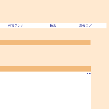
発言ランク
検索
過去ログ
▼
■