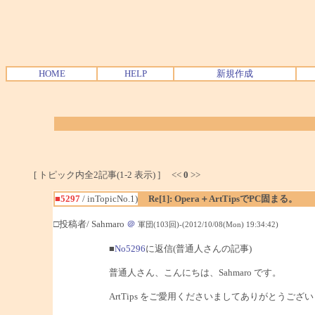
HOME
HELP
新規作成
[ トピック内全2記事(1-2 表示) ] <<
0
>>
■5297
/ inTopicNo.1)
Re[1]: Opera＋ArtTipsでPC固まる。
□投稿者/ Sahmaro
＠
軍団(103回)-(2012/10/08(Mon) 19:34:42)
■
No5296
に返信(普通人さんの記事)
普通人さん、こんにちは、Sahmaro です。
ArtTips をご愛用くださいましてありがとうござ