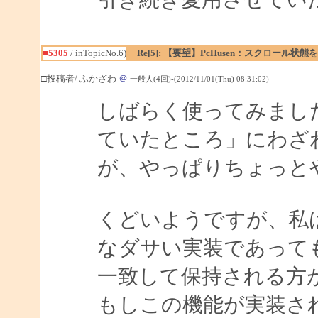
■5305
/ inTopicNo.6)
Re[5]: 【要望】PcHusen：スクロール状態
□投稿者/ ふかざわ
＠
一般人(4回)-(2012/11/01(Thu) 08:31:02)
しばらく使ってみまし
ていたところ」にわざ
が、やっぱりちょっと
くどいようですが、私
なダサい実装であって
一致して保持される方
もしこの機能が実装さ