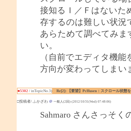
接知るＩ／Ｆはないた
存するのは難しい状況
あらためて調べてみま
い。
（自前でエディタ機能
方向が変わってしまい
■5302
/ inTopicNo.3)
Re[2]: 【要望】PcHusen：スクロール状態
□投稿者/ ふかざわ
＠
一般人(2回)-(2012/10/31(Wed) 07:48:06)
Sahmaro さんさっ