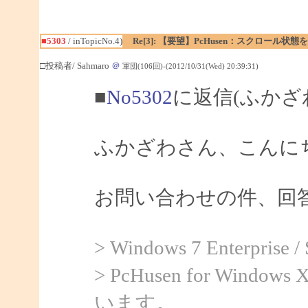
■5303
/ inTopicNo.4)
Re[3]: 【要望】PcHusen：スクロール状態
□投稿者/ Sahmaro
＠
軍団(106回)-(2012/10/31(Wed) 20:39:31)
■
No5302
に返信(ふかざ
ふかざわさん、こんにちは
お問い合わせの件、回
> Windows 7 Enterprise
> PcHusen for Windows 
います。