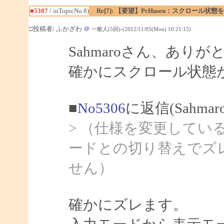
■5307
/ inTopicNo.8)
Re[7]: 【要望】PcHusen：スクロール状態
□投稿者/ ふかざわ
＠
一般人(5回)-(2012/11/05(Mon) 10:21:15)
Sahmaroさん、あり
確かにスクロール状態
■
No5306
に返信(Sahma
> （仕様を変更してい
ードとの切り替えでズ
せん）
確かにズレます。