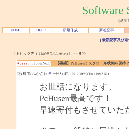
Softwar
(現在
HOME
HELP
新規作成
新着記事
[
最新記事及び返
[ トピック内全11記事(1-11 表示) ] <<
0
>>
■5299
/ inTopicNo.1)
【要望】PcHusen：スクロール状態を保持
□投稿者/ ふかざわ
＠
一般人(1回)-(2012/10/30(Tue) 10:18:51)
お世話になります。
PcHusen最高です！
早速寄付もさせていた