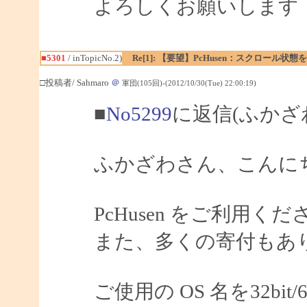
よろしくお願いします
■5301
/ inTopicNo.2)
Re[1]: 【要望】PcHusen：スクロール状態
□投稿者/ Sahmaro
＠
軍団(105回)-(2012/10/30(Tue) 22:00:19)
■
No5299
に返信(ふかざ
ふかざわさん、こんにちは
PcHusen をご利用
また、多くの寄付もあ
ご使用の OS 名を32bi