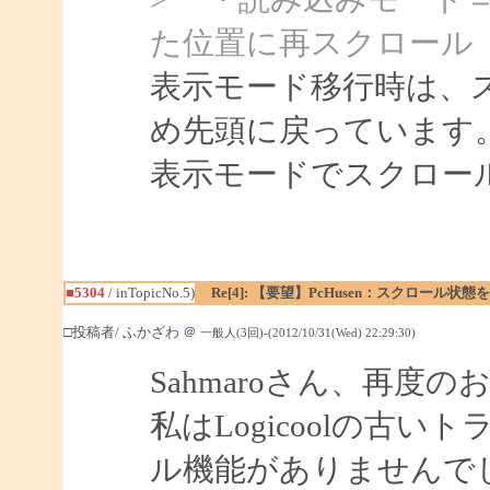
た位置に再スクロール
表示モード移行時は、
め先頭に戻っています
表示モードでスクロー
■5304
/ inTopicNo.5)
Re[4]: 【要望】PcHusen：スクロール状態
□投稿者/ ふかざわ
＠
一般人(3回)-(2012/10/31(Wed) 22:29:30)
Sahmaroさん、再度
私はLogicoolの古
ル機能がありませんで