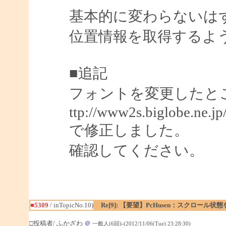
基本的に変わらないはずです
位置情報を取得するよ
■追記
フォントを変更したと
ttp://www2s.biglobe.ne.j
で修正しました。
確認してください。
■5309
/ inTopicNo.10)
Re[9]: 【要望】PcHusen：スクロール状
□投稿者/ ふかざわ
＠
一般人(6回)-(2012/11/06(Tue) 23:28:30)