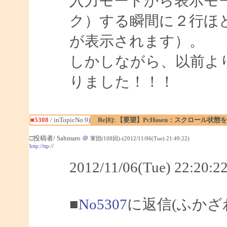
入力モードから表示モ
ク）する瞬間に２行ほ
が表示されます）。
しかしながら、以前よ
りました！！！
■5308
/ inTopicNo.9)
Re[8]: 【要望】PcHusen：スクロール状態
□投稿者/ Sahmaro
＠
軍団(108回)-(2012/11/06(Tue) 21:49:22)
http://ttp://
2012/11/06(Tue) 22:2
■
No5307
に返信(ふかざ