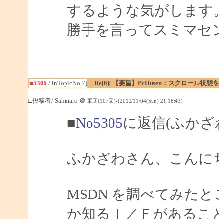
するような気がします
勝手を言ってスミマセン m
■5306
/ inTopicNo.7)
Re[6]: 【要望】PcHusen：スクロール状態
□投稿者/ Sahmaro
＠
軍団(107回)-(2012/11/04(Sun) 21:18:43)
■
No5305
に返信(ふかざ
ふかざわさん、こんにちは
MSDN を調べてみたと
か知るＩ／Ｆがあること