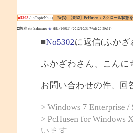
■5303
/ inTopicNo.4)
Re[3]: 【要望】PcHusen：スクロール状態
□投稿者/ Sahmaro
＠
軍団(106回)-(2012/10/31(Wed) 20:39:31)
■
No5302
に返信(ふかざ
ふかざわさん、こんにちは
お問い合わせの件、回
> Windows 7 Enterprise
> PcHusen for Windows 
います。