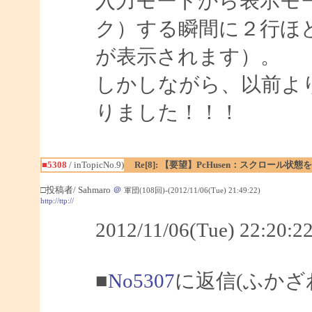
入力モードから表示モ
ク）する瞬間に２行ほ
が表示されます）。
しかしながら、以前よ
りました！！！
■5308
/ inTopicNo.9)
Re[8]: 【要望】PcHusen：スクロール状態
□投稿者/ Sahmaro
＠
軍団(108回)-(2012/11/06(Tue) 21:49:22)
http://ttp://
2012/11/06(Tue) 22:2
■
No5307
に返信(ふかざ