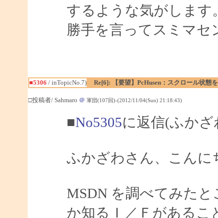
するような気がします
勝手を言ってスミマセン m
■5306
/ inTopicNo.7)
Re[6]: 【要望】PcHusen：スクロール状態
□投稿者/ Sahmaro
＠
軍団(107回)-(2012/11/04(Sun) 21:18:43)
■
No5305
に返信(ふかざ
ふかざわさん、こんにちは
MSDN を調べてみたと
か知るＩ／Ｆがあること