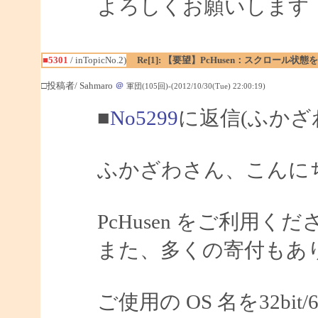
よろしくお願いします
■5301
/ inTopicNo.2)
Re[1]: 【要望】PcHusen：スクロール状態
□投稿者/ Sahmaro
＠
軍団(105回)-(2012/10/30(Tue) 22:00:19)
■
No5299
に返信(ふかざ
ふかざわさん、こんにちは
PcHusen をご利用
また、多くの寄付もあ
ご使用の OS 名を32bi