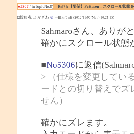
■5307
/ inTopicNo.8)
Re[7]: 【要望】PcHusen：スクロール状態
□投稿者/ ふかざわ
＠
一般人(5回)-(2012/11/05(Mon) 10:21:15)
Sahmaroさん、あり
確かにスクロール状態
■
No5306
に返信(Sahma
> （仕様を変更してい
ードとの切り替えでズ
せん）
確かにズレます。