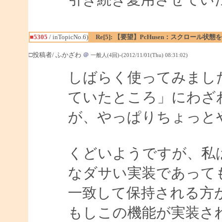
■5305
/ inTopicNo.6)
Re[5]: 【要望】PcHusen：スクロール状態
□投稿者/ ふかざわ
＠
一般人(4回)-(2012/11/01(Thu) 08:31:02)
しばらく使ってみまし
ていたところ」にわざ
が、やっぱりちょっと
くどいようですが、私
なダサい実装であって
一致して保持される方
もしこの機能が実装さ