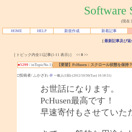
Softwar
(現在
HOME
HELP
新規作成
新着記事
[
最新記事及び返
[ トピック内全11記事(1-11 表示) ] <<
0
>>
■5299
/ inTopicNo.1)
【要望】PcHusen：スクロール状態を保持
□投稿者/ ふかざわ
＠
一般人(1回)-(2012/10/30(Tue) 10:18:51)
お世話になります。
PcHusen最高です！
早速寄付もさせていた