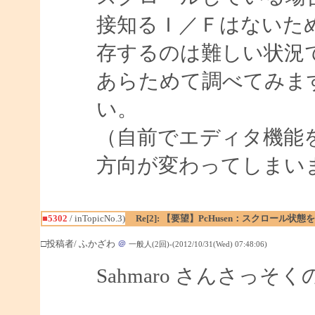
接知るＩ／Ｆはないた
存するのは難しい状況
あらためて調べてみま
い。
（自前でエディタ機能
方向が変わってしまい
■5302
/ inTopicNo.3)
Re[2]: 【要望】PcHusen：スクロール状態
□投稿者/ ふかざわ
＠
一般人(2回)-(2012/10/31(Wed) 07:48:06)
Sahmaro さんさっ