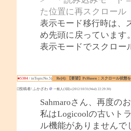
た位置に再スクロール
表示モード移行時は、
め先頭に戻っています
表示モードでスクロー
■5304
/ inTopicNo.5)
Re[4]: 【要望】PcHusen：スクロール状態
□投稿者/ ふかざわ
＠
一般人(3回)-(2012/10/31(Wed) 22:29:30)
Sahmaroさん、再度
私はLogicoolの古
ル機能がありませんで