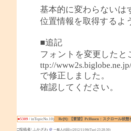
基本的に変わらないはずです
位置情報を取得するよ
■追記
フォントを変更したと
ttp://www2s.biglobe.ne.j
で修正しました。
確認してください。
■5309
/ inTopicNo.10)
Re[9]: 【要望】PcHusen：スクロール状
□投稿者/ ふかざわ
＠
一般人(6回)-(2012/11/06(Tue) 23:28:30)